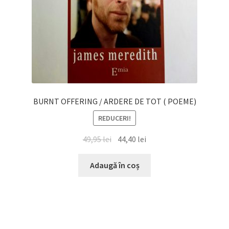
BURNT OFFERING / ARDERE DE TOT ( POEME)
REDUCERI!
Prețul
Prețul
49,95
lei
44,40
lei
inițial
curent
a
este:
Adaugă în coș
fost:
44,40 lei.
49,95 lei.