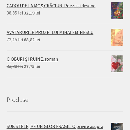
CADOU DE LA MOŞ CRĂCIUN. Poezii și desene
Prețul
Prețul
38,85
lei
32,19
lei
inițial
curent
a
este:
AVATARURILE PROZEI LUI MIHAI EMINESCU
fost:
32,19 lei.
Prețul
Prețul
72,15
lei
68,82
lei
38,85 lei.
inițial
curent
a
este:
CIOBURI ŞI RUINE. roman
fost:
68,82 lei.
Prețul
Prețul
33,30
lei
27,75
lei
72,15 lei.
inițial
curent
a
este:
fost:
27,75 lei.
33,30 lei.
Produse
SUB STELE, PE UN GLOB FRAGIL. O privire asupra