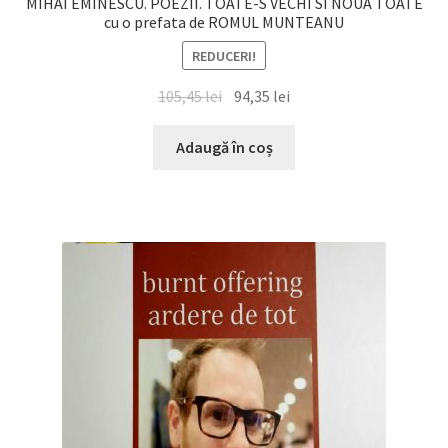
MIHAI EMINESCU. POEZII. TOATE-S VECHI SI NOUA TOATE
cu o prefata de ROMUL MUNTEANU
REDUCERI!
Prețul
Prețul
105,45
lei
94,35
lei
inițial
curent
a
este:
Adaugă în coș
fost:
94,35 lei.
105,45 lei.