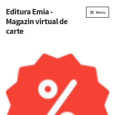
Editura Emia -
Sari
Sari
Meniu
la
la
Magazin virtual de
navigare
conținut
carte
Prima pagină
Contact
Contul Meu
Coș
Finalizare Comandă
Newsletter