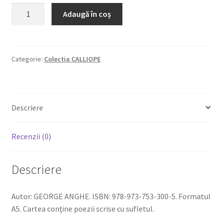
Cantitate
Adaugă în coș
CÎNTECE-
N
GÎND
ŞI
Categorie:
Colectia CALLIOPE
CUVÎNT
Descriere
Recenzii (0)
Descriere
Autor: GEORGE ANGHE. ISBN: 978-973-753-300-5. Formatul
A5. Cartea conţine poezii scrise cu sufletul.