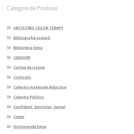
Categorii de Produse
ANTISTRES COLOR TERAPY
Bibliografie şcolară
Biblioteca Emia
CADOURI
Cartea de istorie
Civilizații
Colecția materiale didactice
Colecția Politics
Confident, Epistolar, Jurnal
Credo
Dicționarele Emia