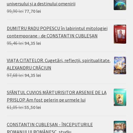
universului și a destinului omenirii
Prețul
Prețul
99,90
lei
77,70
lei
inițial
curent
a
este:
DUMITRU RADU POPESCU în labirintul mitologiei
fost:
77,70 lei.
contemporane - de CONSTANTIN CUBLEȘAN
99,90 lei.
Prețul
Prețul
95,46
lei
94,35
lei
inițial
curent
a
este:
VIAȚA CITATELOR. Cugetări, reflecții, spiritualitate.
fost:
94,35 lei.
ALEXANDRU CRĂCIUN
95,46 lei.
Prețul
Prețul
97,68
lei
94,35
lei
inițial
curent
a
este:
SFÂNTUL CUVIOS MĂRTURISITOR ARSENIE DE LA
fost:
94,35 lei.
PRISLOP. Am fost pelerin pe urmele lui
97,68 lei.
Prețul
Prețul
61,05
lei
55,50
lei
inițial
curent
a
este:
CONSTANTIN CUBLEȘAN - ÎNCEPUTURILE
fost:
55,50 lei.
ROMANULUI ROMÂNESC, studiu