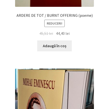
ARDERE DE TOT / BURNT OFFERING (poeme)
REDUCERI!
Prețul
Prețul
45,51
lei
44,40
lei
inițial
curent
a
este:
Adaugă în coș
fost:
44,40 lei.
45,51 lei.