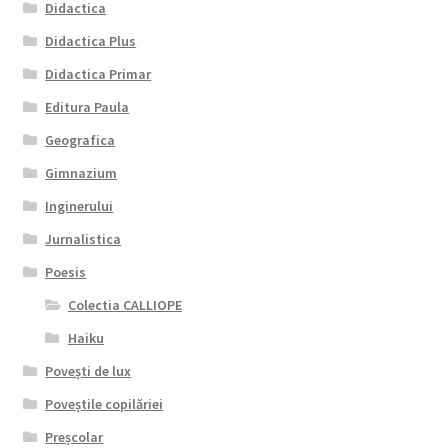
Didactica
Didactica Plus
Didactica Primar
Editura Paula
Geografica
Gimnazium
Inginerului
Jurnalistica
Poesis
Colectia CALLIOPE
Haiku
Povești de lux
Poveștile copilăriei
Preșcolar