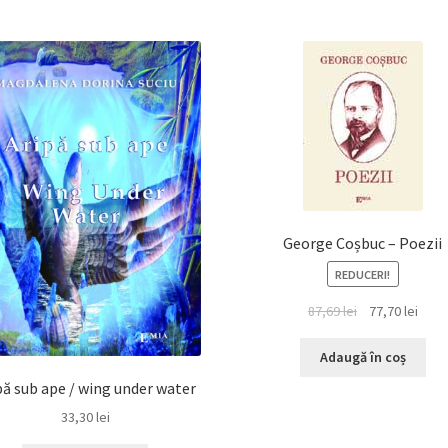
George Coșbuc – Poezii
REDUCERI!
Prețul
Prețu
87,69
lei
77,70
lei
inițial
cure
a
este:
Adaugă în coș
fost:
77,70 
pă sub ape / wing under water
87,69 lei.
33,30
lei