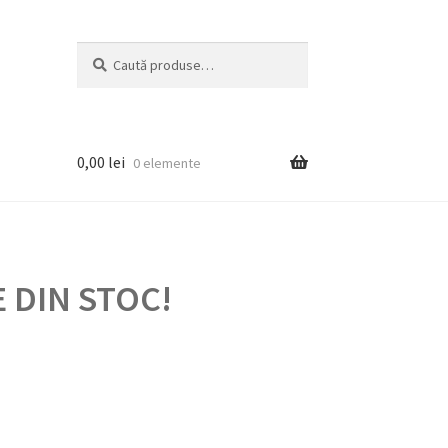
Caută
Caută
după:
0,00
lei
0 elemente
 DIN STOC!