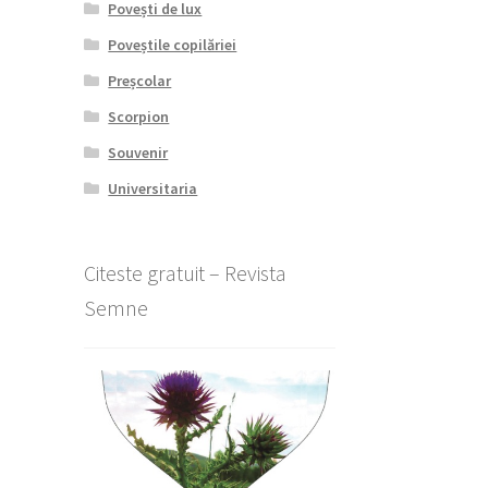
Povești de lux
Poveștile copilăriei
Preșcolar
Scorpion
Souvenir
Universitaria
Citeste gratuit – Revista
Semne
l
nt
lei.