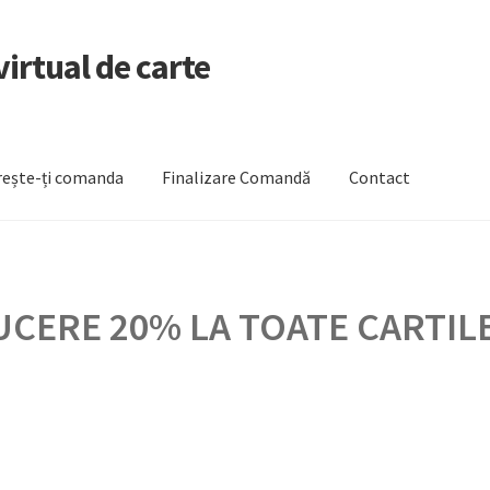
irtual de carte
ește-ți comanda
Finalizare Comandă
Contact
zare Comandă
Newsletter
Urmărește-ți comanda
CERE 20% LA TOATE CARTILE