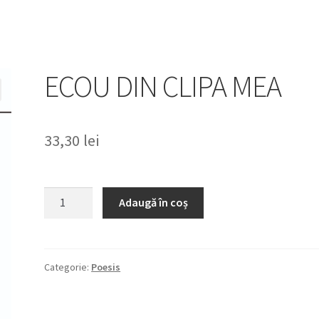
ECOU DIN CLIPA MEA
33,30
lei
Cantitate
Adaugă în coș
ECOU
DIN
CLIPA
MEA
Categorie:
Poesis