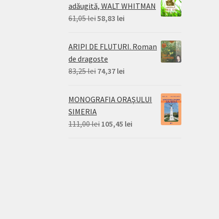
adăugită, WALT WHITMAN
Prețul
Prețul
61,05
lei
58,83
lei
inițial
curent
a
este:
ARIPI DE FLUTURI. Roman
fost:
58,83 lei.
de dragoste
61,05 lei.
Prețul
Prețul
83,25
lei
74,37
lei
inițial
curent
a
este:
MONOGRAFIA ORAŞULUI
fost:
74,37 lei.
SIMERIA
83,25 lei.
Prețul
Prețul
111,00
lei
105,45
lei
inițial
curent
a
este:
fost:
105,45 lei.
111,00 lei.