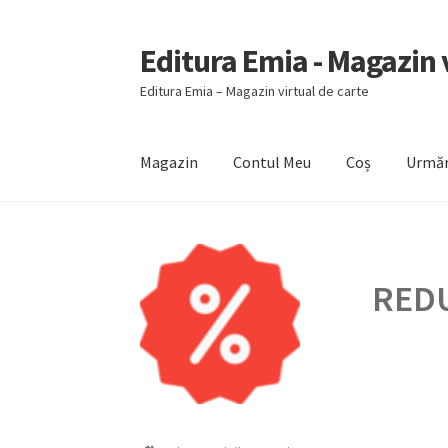
Editura Emia - Magazin v
Sari
Sari
la
la
Editura Emia – Magazin virtual de carte
navigare
conținut
Magazin
Contul Meu
Coș
Urmăr
Prima pagină
Contact
Contul Meu
Coș
Finali
REDU