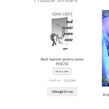
Mult hamlet pentru nimic
POEZIE
REDUCERI!
Prețul
Prețul
16,65
lei
13,32
lei
inițial
curent
a
este:
Adaugă în coș
Ari
fost:
13,32 lei.
16,65 lei.