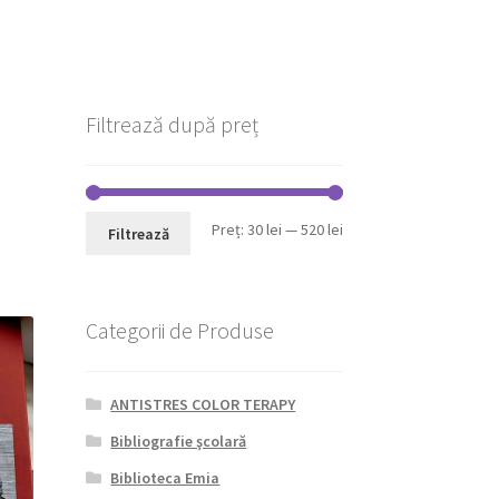
Filtrează după preț
Preț
Preț
Preț:
30 lei
—
520 lei
Filtrează
minim
maxim
Categorii de Produse
ANTISTRES COLOR TERAPY
Bibliografie şcolară
Biblioteca Emia