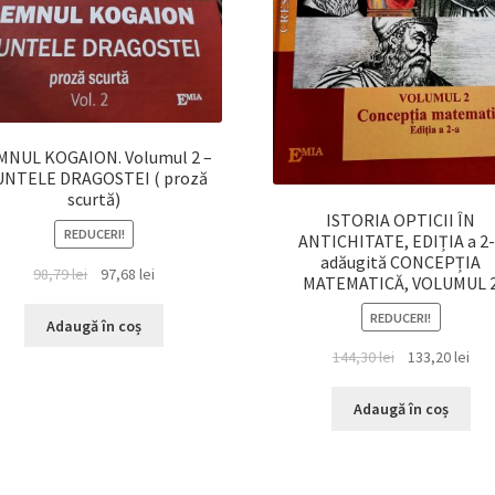
MNUL KOGAION. Volumul 2 –
NTELE DRAGOSTEI ( proză
scurtă)
ISTORIA OPTICII ÎN
REDUCERI!
ANTICHITATE, EDIȚIA a 2
adăugită CONCEPȚIA
Prețul
Prețul
98,79
lei
97,68
lei
MATEMATICĂ, VOLUMUL 
inițial
curent
REDUCERI!
a
este:
Adaugă în coș
fost:
97,68 lei.
Prețul
Preț
144,30
lei
133,20
lei
98,79 lei.
inițial
cur
a
est
Adaugă în coș
fost:
133,
144,30 lei.