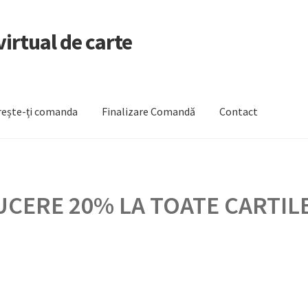
irtual de carte
ește-ți comanda
Finalizare Comandă
Contact
zare Comandă
Newsletter
Urmărește-ți comanda
CERE 20% LA TOATE CARTILE