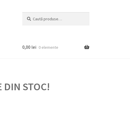
Caută
Caută
după:
0,00
lei
0 elemente
 DIN STOC!