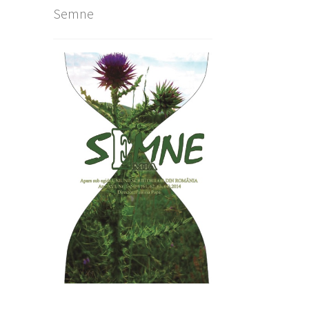
l
Semne
nt
lei.