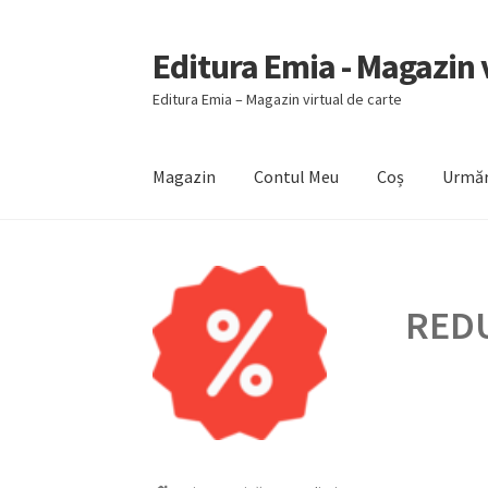
Editura Emia - Magazin v
Sari
Sari
la
la
Editura Emia – Magazin virtual de carte
navigare
conținut
Magazin
Contul Meu
Coș
Urmăr
Prima pagină
Contact
Contul Meu
Coș
Finali
REDU