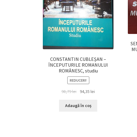
SE
MU
CONSTANTIN CUBLEȘAN –
ÎNCEPUTURILE ROMANULUI
ROMÂNESC, studiu
REDUCERI!
Prețul
Prețul
98,79
lei
94,35
lei
inițial
curent
a
este:
Adaugă în coș
fost:
94,35 lei.
98,79 lei.