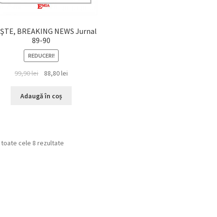
IŞTE, BREAKING NEWS Jurnal
89-90
REDUCERI!
Prețul
Prețul
99,90
lei
88,80
lei
inițial
curent
a
este:
Adaugă în coș
fost:
88,80 lei.
99,90 lei.
Sortat
 toate cele 8 rezultate
după
cele
mai
recente