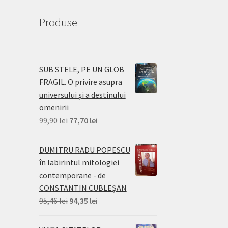
Produse
SUB STELE, PE UN GLOB
FRAGIL. O privire asupra
universului și a destinului
omenirii
Prețul
Prețul
99,90
lei
77,70
lei
inițial
curent
a
este:
DUMITRU RADU POPESCU
fost:
77,70 lei.
în labirintul mitologiei
99,90 lei.
contemporane - de
CONSTANTIN CUBLEȘAN
Prețul
Prețul
95,46
lei
94,35
lei
inițial
curent
a
este: