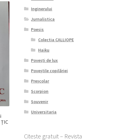
Inginerului
Jurnalistica
Poesis
Colectia CALLIOPE
Haiku
Povești de lux
Poveștile copilăriei
Preșcolar
Scorpion
Souvenir
Universitaria
i
 ȚIC
Citeste gratuit – Revista