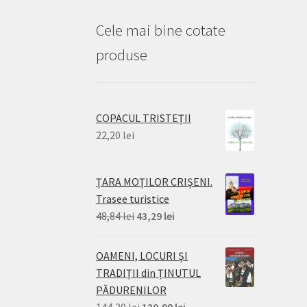
Cele mai bine cotate
produse
COPACUL TRISTEŢII
22,20
lei
ŢARA MOŢILOR CRIŞENI.
Trasee turistice
Prețul
Prețul
48,84
lei
43,29
lei
inițial
curent
a
este:
OAMENI, LOCURI ŞI
fost:
43,29 lei.
TRADIŢII din ȚINUTUL
48,84 lei.
PĂDURENILOR
Prețul
Prețul