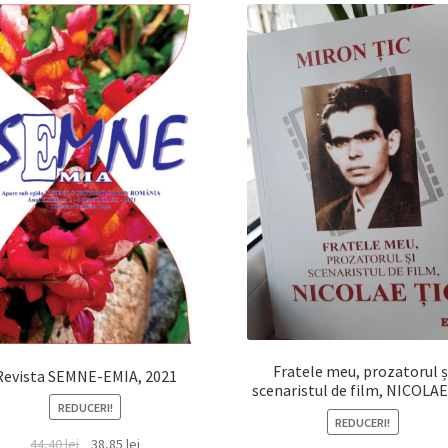
Fratele meu, prozatorul ș
Revista SEMNE-EMIA, 2021
scenaristul de film, NICOLAE
REDUCERI!
REDUCERI!
Prețul
Prețul
44,40
lei
38,85
lei