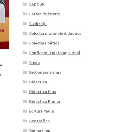
CADOURI
Cartea de istorie
Civilizații
Colecția materiale didactice
Colecția Politics
Confident, Epistolar, Jurnal
Credo
-a
Dicționarele Emia
2
Didactica
Didactica Plus
ul
Didactica Primar
ent
e:
Editura Paula
20 lei.
Geografica
Gimnazium