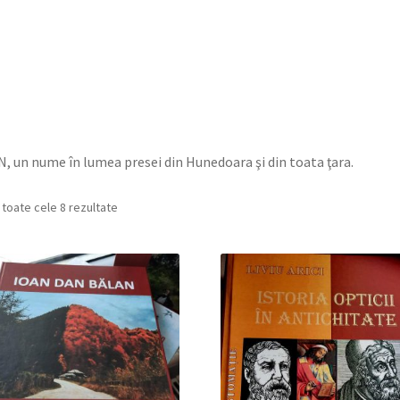
un nume în lumea presei din Hunedoara şi din toata ţara.
Sortat
 toate cele 8 rezultate
după
cele
mai
recente