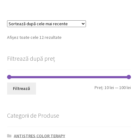
66,60 lei.
Sortat
Afișez toate cele 12 rezultate
după
cele
Filtrează după preț
mai
recente
Pre
Pre
Preț:
10 lei
—
100 lei
Filtrează
min
max
Categorii de Produse
ANTISTRES COLOR TERAPY