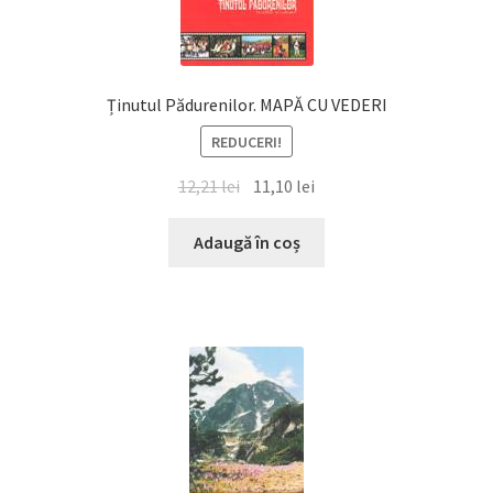
Ținutul Pădurenilor. MAPĂ CU VEDERI
REDUCERI!
Prețul
Prețul
12,21
lei
11,10
lei
inițial
curent
a
este:
Adaugă în coș
fost:
11,10 lei.
12,21 lei.