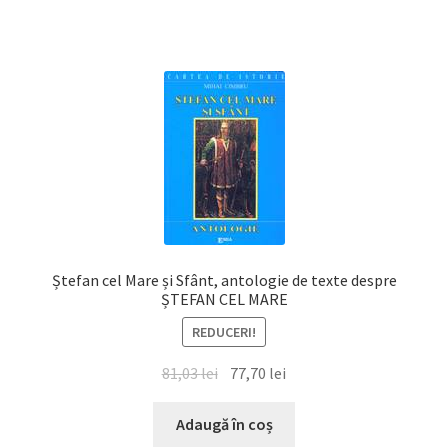
14,43 lei.
Ștefan cel Mare și Sfânt, antologie de texte despre
ȘTEFAN CEL MARE
REDUCERI!
Prețul
Prețul
81,03
lei
77,70
lei
inițial
curent
a
este:
Adaugă în coș
fost:
77,70 lei.