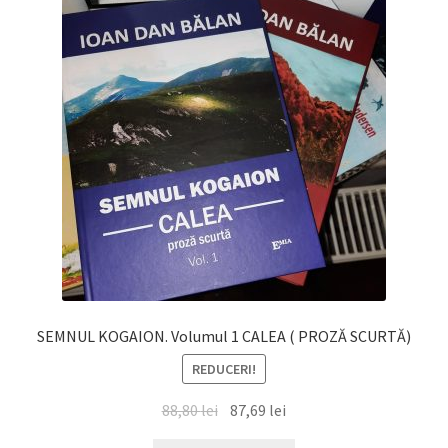
SEMNUL KOGAION. Volumul 1 CALEA ( PROZĂ SCURTĂ)
REDUCERI!
Prețul
Prețul
88,80
lei
87,69
lei
inițial
curent