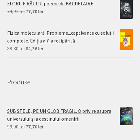
FLORILE RĂULUI poeme de BAUDELAIRE
Prețul
Prețul
79,92
lei
77,70
lei
inițial
curent
a
este:
Fizica moleculară. Probleme...captivante cu soluţii
fost:
77,70 lei.
complete. Ediția a 7-a retipărită
79,92 lei.
Prețul
Prețul
88,80
lei
84,36
lei
inițial
curent
a
este:
fost:
84,36 lei.
88,80 lei.
Produse
SUB STELE, PE UN GLOB FRAGIL. O privire asupra
universului și a destinului omenirii
Prețul
Prețul
99,90
lei
77,70
lei
inițial
curent