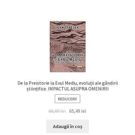
81,03 lei.
De la Preistorie la Evul Mediu, evoluții ale gândirii
științifice. IMPACTUL ASUPRA OMENIRII
REDUCERI!
Prețul
Prețul
66,60
lei
65,49
lei
inițial
curent
a
este:
Adaugă în coș
fost:
65,49 lei.