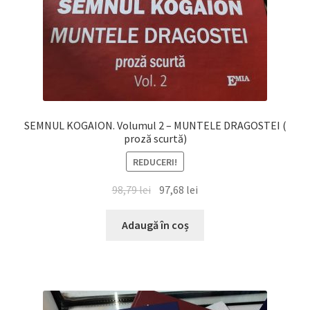
SEMNUL KOGAION. Volumul 2 – MUNTELE DRAGOSTEI (
proză scurtă)
REDUCERI!
Prețul
Prețul
98,79
lei
97,68
lei
inițial
curent
a
este:
Adaugă în coș
fost:
97,68 lei.
98,79 lei.