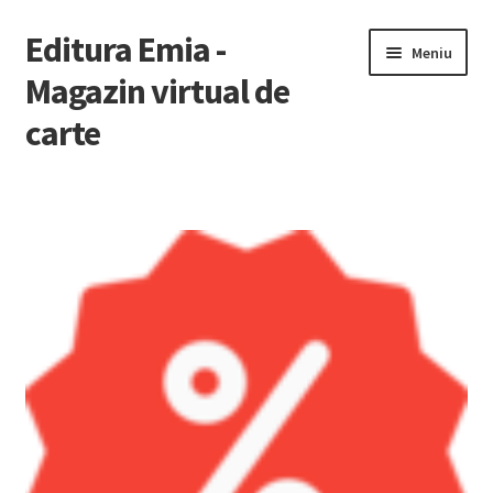
Editura Emia -
Sari
Sari
Meniu
la
la
Magazin virtual de
navigare
conținut
carte
Prima pagină
Contact
Contul Meu
Coș
Finalizare Comandă
Newsletter