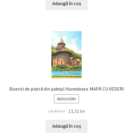
a
este:
Adaugă în coș
fost:
13,32 lei.
14,43 lei.
Biserici de piatră din județul Hunedoara. MAPĂ CU VEDERI
REDUCERI!
Prețul
Prețul
14,43
lei
13,32
lei
inițial
curent
a
este:
Adaugă în coș
fost:
13,32 lei.