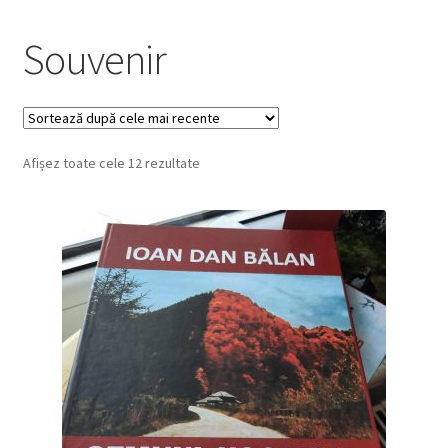
Souvenir
Sortat
Afișez toate cele 12 rezultate
după
cele
mai
recente