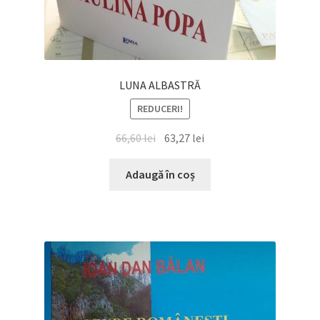
LUNA ALBASTRĂ
REDUCERI!
Prețul
Prețul
66,60
lei
63,27
lei
inițial
curent
a
este:
Adaugă în coș
fost:
63,27 lei.
66,60 lei.