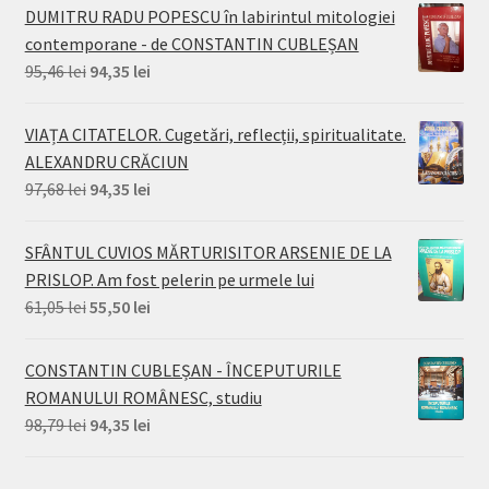
a
este:
DUMITRU RADU POPESCU în labirintul mitologiei
fost:
77,70 lei.
contemporane - de CONSTANTIN CUBLEȘAN
99,90 lei.
Prețul
Prețul
95,46
lei
94,35
lei
inițial
curent
a
este:
VIAȚA CITATELOR. Cugetări, reflecții, spiritualitate.
fost:
94,35 lei.
ALEXANDRU CRĂCIUN
95,46 lei.
Prețul
Prețul
97,68
lei
94,35
lei
inițial
curent
a
este:
SFÂNTUL CUVIOS MĂRTURISITOR ARSENIE DE LA
fost:
94,35 lei.
PRISLOP. Am fost pelerin pe urmele lui
97,68 lei.
Prețul
Prețul
61,05
lei
55,50
lei
inițial
curent
a
este:
CONSTANTIN CUBLEȘAN - ÎNCEPUTURILE
fost:
55,50 lei.
ROMANULUI ROMÂNESC, studiu
61,05 lei.
Prețul
Prețul
98,79
lei
94,35
lei
inițial
curent
a
este: