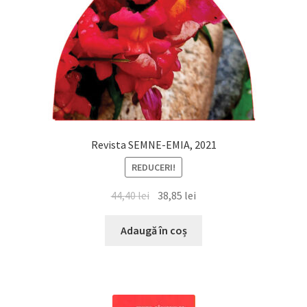
Revista SEMNE-EMIA, 2021
REDUCERI!
Prețul
Prețul
44,40
lei
38,85
lei
inițial
curent
a
este:
Adaugă în coș
fost:
38,85 lei.
44,40 lei.