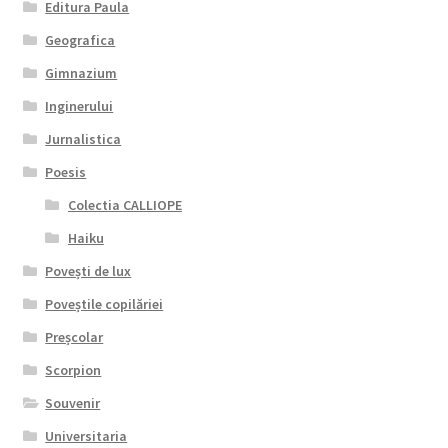
Editura Paula
Geografica
Gimnazium
Inginerului
Jurnalistica
Poesis
Colectia CALLIOPE
Haiku
Povești de lux
Poveștile copilăriei
Preșcolar
Scorpion
Souvenir
Universitaria