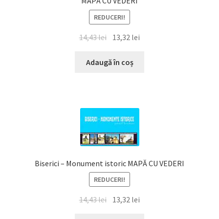
MAPĂ CU VEDERI
REDUCERI!
Prețul
Prețul
14,43
lei
13,32
lei
inițial
curent
a
este:
Adaugă în coș
fost:
13,32 lei.
14,43 lei.
Biserici – Monument istoric MAPĂ CU VEDERI
REDUCERI!
Prețul
Prețul
14,43
lei
13,32
lei
inițial
curent