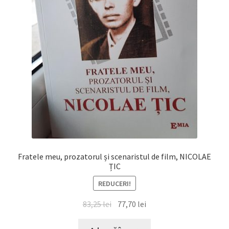
Fratele meu, prozatorul și scenaristul de film, NICOLAE
ȚIC
REDUCERI!
Prețul
Prețul
83,25
lei
77,70
lei
inițial
curent