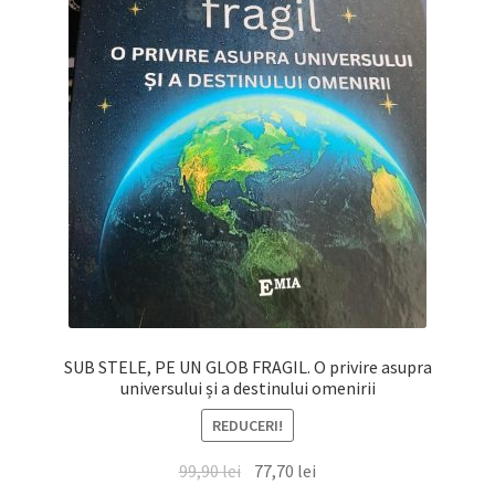
SUB STELE, PE UN GLOB FRAGIL. O privire asupra
universului și a destinului omenirii
REDUCERI!
Prețul
Prețul
99,90
lei
77,70
lei