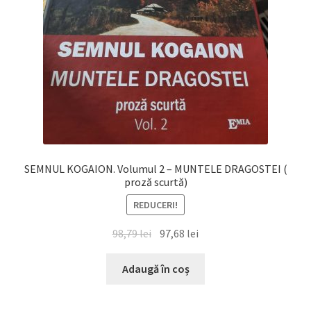
SEMNUL KOGAION. Volumul 2 – MUNTELE DRAGOSTEI (
proză scurtă)
REDUCERI!
Prețul
Prețul
98,79
lei
97,68
lei
inițial
curent
a
este:
Adaugă în coș
fost:
97,68 lei.
98,79 lei.