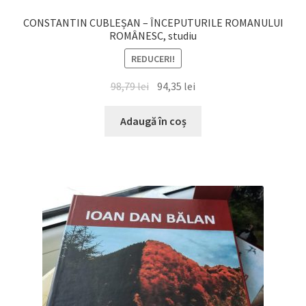
CONSTANTIN CUBLEȘAN – ÎNCEPUTURILE ROMANULUI
ROMÂNESC, studiu
REDUCERI!
Prețul
Prețul
98,79
lei
94,35
lei
inițial
curent
a
este:
Adaugă în coș
fost:
94,35 lei.
98,79 lei.