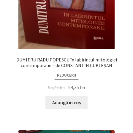
DUMITRU RADU POPESCU în labirintul mitologiei
contemporane – de CONSTANTIN CUBLEȘAN
REDUCERI!
Prețul
Prețul
95,46
lei
94,35
lei
inițial
curent
a
este:
Adaugă în coș
fost:
94,35 lei.
95,46 lei.