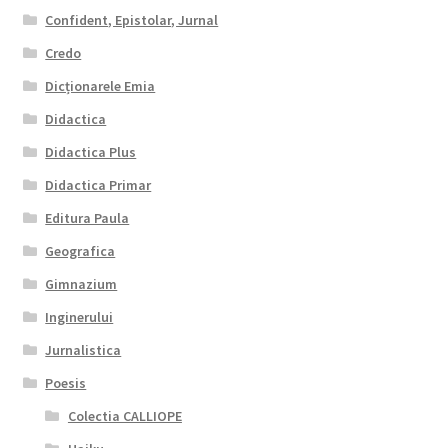
Confident, Epistolar, Jurnal
Credo
Dicționarele Emia
Didactica
Didactica Plus
Didactica Primar
Editura Paula
Geografica
Gimnazium
Inginerului
Jurnalistica
Poesis
Colectia CALLIOPE