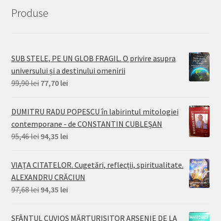
Produse
SUB STELE, PE UN GLOB FRAGIL. O privire asupra
universului și a destinului omenirii
Prețul
Prețul
99,90
lei
77,70
lei
inițial
curent
a
este:
DUMITRU RADU POPESCU în labirintul mitologiei
fost:
77,70 lei.
contemporane - de CONSTANTIN CUBLEȘAN
99,90 lei.
Prețul
Prețul
95,46
lei
94,35
lei
inițial
curent
a
este:
VIAȚA CITATELOR. Cugetări, reflecții, spiritualitate.
fost:
94,35 lei.
ALEXANDRU CRĂCIUN
95,46 lei.
Prețul
Prețul
97,68
lei
94,35
lei
inițial
curent
a
este:
SFÂNTUL CUVIOS MĂRTURISITOR ARSENIE DE LA