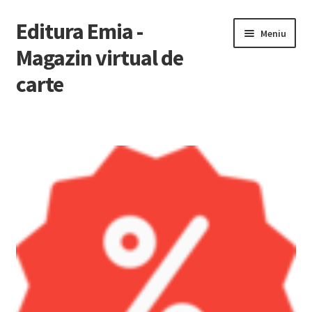
Editura Emia -
Sari
Sari
Meniu
la
la
Magazin virtual de
navigare
conținut
carte
Prima pagină
Contact
Contul Meu
Coș
Finalizare Comandă
Newsletter