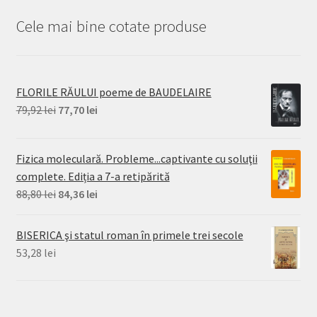
Cele mai bine cotate produse
FLORILE RĂULUI poeme de BAUDELAIRE
Prețul
Prețul
79,92
lei
77,70
lei
inițial
curent
a
este:
Fizica moleculară. Probleme...captivante cu soluţii
fost:
77,70 lei.
complete. Ediția a 7-a retipărită
79,92 lei.
Prețul
Prețul
88,80
lei
84,36
lei
inițial
curent
a
este:
BISERICA şi statul roman în primele trei secole
fost:
84,36 lei.
53,28
lei
88,80 lei.