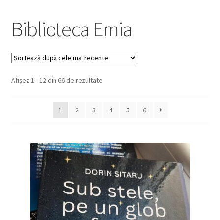
Biblioteca Emia
Sortat
Afișez 1 - 12 din 66 de rezultate
după
cele
1
2
3
4
5
6
mai
recente