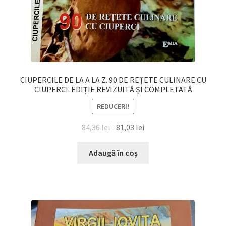
CIUPERCILE DE LA A LA Z. 90 DE REȚETE CULINARE CU
CIUPERCI. EDIȚIE REVIZUITĂ ȘI COMPLETATĂ
REDUCERI!
Prețul
Prețul
84,36
lei
81,03
lei
inițial
curent
a
este:
Adaugă în coș
fost:
81,03 lei.
84,36 lei.