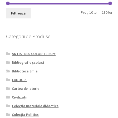
Pre
Pre
Preț:
10 lei
—
130 lei
Filtrează
min
max
Categorii de Produse
ANTISTRES COLOR TERAPY
Bibliografie şcolară
Biblioteca Emia
CADOURI
Cartea de istorie
Civilizații
Colecția materiale didactice
Colecția Politics