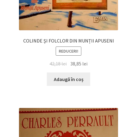
COLINDE ȘI FOLCLOR DIN MUNȚII APUSENI
REDUCERI!
Prețul
Prețul
42,18
lei
38,85
lei
inițial
curent
a
este:
Adaugă în coș
fost:
38,85 lei.
42,18 lei.