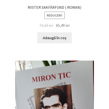
MISTER SAKFĂRFUND ( ROMAN)
REDUCERI!
Prețul
Prețul
72,15
lei
65,49
lei
inițial
curent
a
este:
Adaugă în coș
fost:
65,49 lei.
72,15 lei.