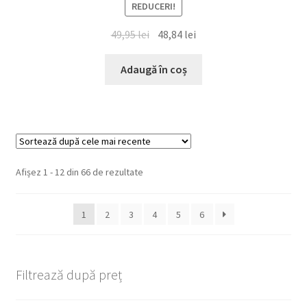
REDUCERI!
Prețul
Prețul
49,95
lei
48,84
lei
inițial
curent
a
este:
Adaugă în coș
fost:
48,84 lei.
49,95 lei.
Sortat
Afișez 1 - 12 din 66 de rezultate
după
cele
1
2
3
4
5
6
mai
recente
Filtrează după preț