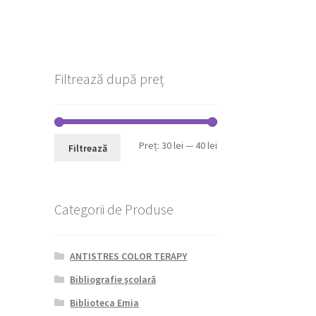
Filtrează după preț
Preț
Preț
Preț:
30 lei
—
40 lei
Filtrează
minim
maxim
Categorii de Produse
ANTISTRES COLOR TERAPY
Bibliografie şcolară
Biblioteca Emia