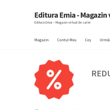
Editura Emia - Magazin v
Sari
Sari
la
la
Editura Emia – Magazin virtual de carte
navigare
conținut
Magazin
Contul Meu
Coș
Urmăr
Prima pagină
Contact
Contul Meu
Coș
Finali
REDU