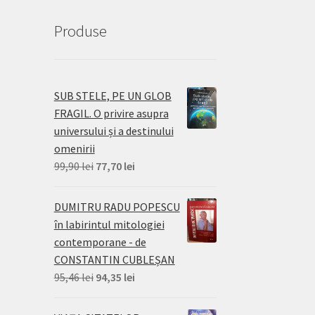
Produse
SUB STELE, PE UN GLOB
FRAGIL. O privire asupra
universului și a destinului
omenirii
Prețul
Prețul
99,90
lei
77,70
lei
inițial
curent
a
este:
DUMITRU RADU POPESCU
fost:
77,70 lei.
în labirintul mitologiei
99,90 lei.
contemporane - de
CONSTANTIN CUBLEȘAN
Prețul
Prețul
95,46
lei
94,35
lei
inițial
curent
a
este: