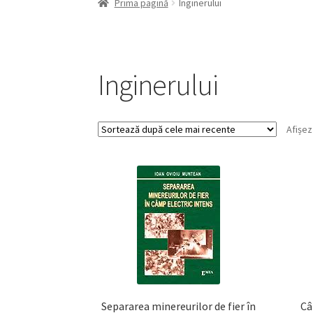
Prima pagină
Inginerului
Inginerului
Afișez
Separarea minereurilor de fier în
Câ