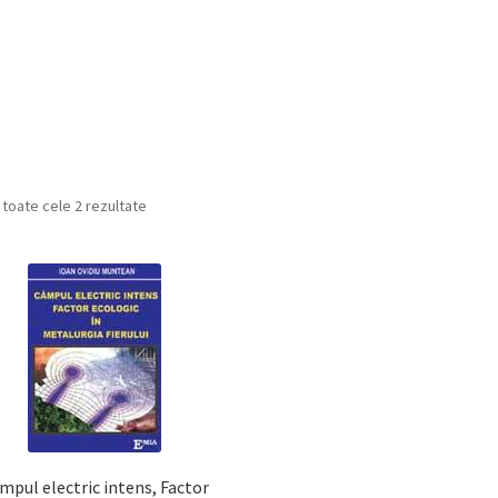
Sortat
 toate cele 2 rezultate
după
cele
mai
recente
mpul electric intens, Factor