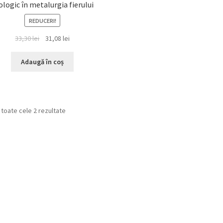
ologic în metalurgia fierului
REDUCERI!
Prețul
Prețul
33,30
lei
31,08
lei
inițial
curent
a
este:
Adaugă în coș
fost:
31,08 lei.
33,30 lei.
Sortat
 toate cele 2 rezultate
după
cele
mai
recente