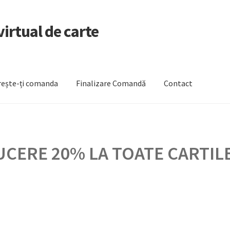
irtual de carte
ește-ți comanda
Finalizare Comandă
Contact
zare Comandă
Newsletter
Urmărește-ți comanda
CERE 20% LA TOATE CARTILE