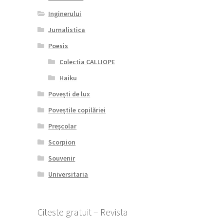
Inginerului
Jurnalistica
Poesis
Colectia CALLIOPE
Haiku
Povești de lux
Poveștile copilăriei
Preșcolar
Scorpion
Souvenir
Universitaria
Citeste gratuit – Revista