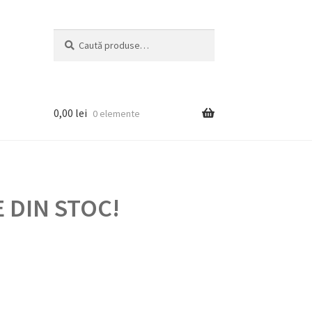
Caută
Caută
după:
0,00
lei
0 elemente
 DIN STOC!