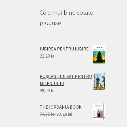
Cele mai bine cotate
produse
IUBIREA PENTRU IUBIRE
22,20
lei
ROŞCANI, UN SAT PENTRU
MILENIUL III
99,90
lei
THE IORDANIA BOOK
Prețul
Prețul
74,37
lei
73,26
lei
inițial
curent