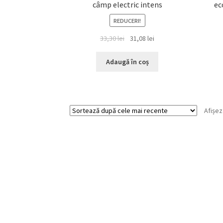
câmp electric intens
ec
REDUCERI!
Prețul
Prețul
33,30
lei
31,08
lei
inițial
curent
a
este:
Adaugă în coș
fost:
31,08 lei.
33,30 lei.
Afișez