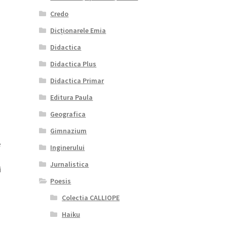
Credo
Dicționarele Emia
Didactica
Didactica Plus
Didactica Primar
Editura Paula
Geografica
Gimnazium
e
Inginerului
Jurnalistica
i
Poesis
Colectia CALLIOPE
Haiku