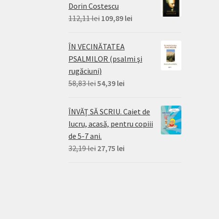
Dorin Costescu
Prețul
Prețul
112,11
lei
109,89
lei
inițial
curent
a
este:
ÎN VECINĂTATEA
fost:
109,89 lei.
PSALMILOR (psalmi şi
112,11 lei.
rugăciuni)
Prețul
Prețul
58,83
lei
54,39
lei
inițial
curent
a
este:
ÎNVĂŢ SĂ SCRIU. Caiet de
fost:
54,39 lei.
lucru, acasă, pentru copiii
58,83 lei.
de 5-7 ani.
Prețul
Prețul
32,19
lei
27,75
lei
inițial
curent
a
este:
fost:
27,75 lei.
32,19 lei.