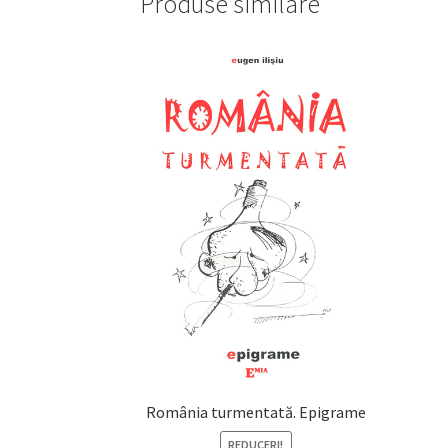
Produse similare
România turmentată. Epigrame
REDUCERI!