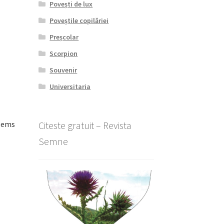
Povești de lux
Poveștile copilăriei
Preșcolar
Scorpion
Souvenir
Universitaria
Citeste gratuit – Revista
oems
Semne
l
nt
lei.