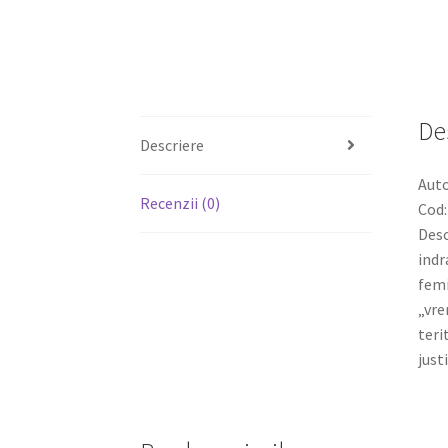
De
Descriere
Aut
Recenzii (0)
Cod:
Desc
indr
femi
„vre
teri
just