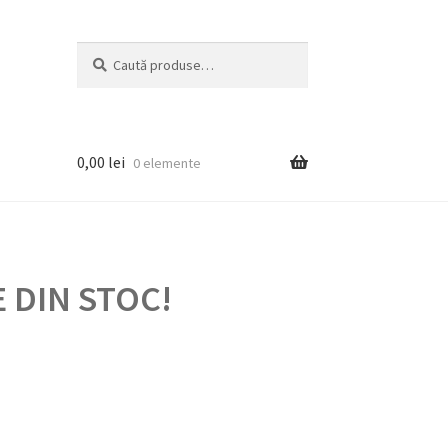
Caută
Caută
după:
0,00
lei
0 elemente
 DIN STOC!