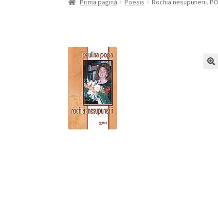
Prima pagină
Poesis
Rochia nesupunerii. P