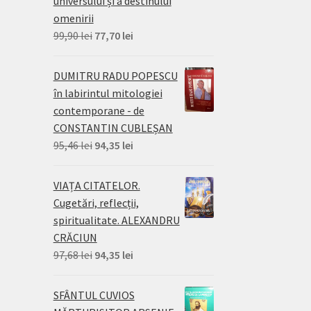
universului și a destinului
omenirii
Prețul
Prețul
99,90
lei
77,70
lei
inițial
curent
a
este:
DUMITRU RADU POPESCU
fost:
77,70 lei.
în labirintul mitologiei
99,90 lei.
contemporane - de
CONSTANTIN CUBLEȘAN
Prețul
Prețul
95,46
lei
94,35
lei
inițial
curent
a
este:
VIAȚA CITATELOR.
fost:
94,35 lei.
Cugetări, reflecții,
95,46 lei.
spiritualitate. ALEXANDRU
CRĂCIUN
Prețul
Prețul
97,68
lei
94,35
lei
inițial
curent
a
este:
SFÂNTUL CUVIOS
fost:
94,35 lei.