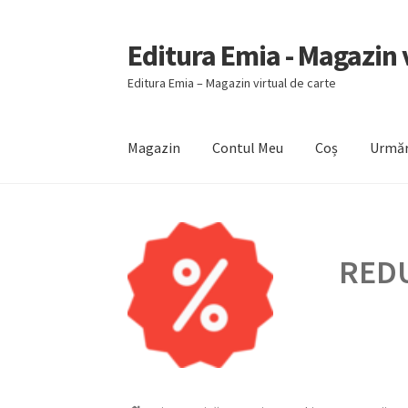
Editura Emia - Magazin v
Sari
Sari
la
la
Editura Emia – Magazin virtual de carte
navigare
conținut
Magazin
Contul Meu
Coș
Urmăr
Prima pagină
Contact
Contul Meu
Coș
Finali
REDU