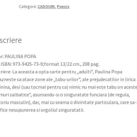
Categorii:
CADOURI
,
Poesis
scriere
or: PAULINA POPA
 ISBN: 973-9425-73-9;format 13/22 cm., 208 pag.
riere: La aceasta a opta carte pentru „adulti”, Paulina Popa
azneste sa atace zone ale „tabu-urilor”, ale prejudecatilor in lirica
nina, desi (sau tocmai pentru ca) nimic nu mai este tabu оn acest
muri salbatice”, asumandu-si o singuratate funciara (de regula,
toriu masculin), dar, mai cu seama o divinitate particulara, care sa-
ifice nesupunerea si orgoliul singuratatii.