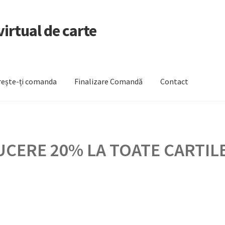
irtual de carte
ește-ți comanda
Finalizare Comandă
Contact
zare Comandă
Newsletter
Urmărește-ți comanda
CERE 20% LA TOATE CARTILE