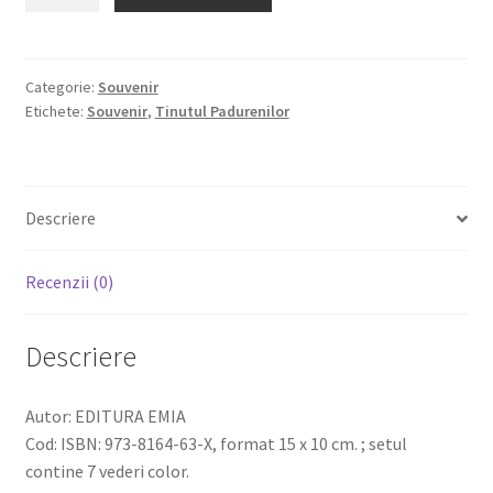
Ținutul
fost:
11,10 lei.
Pădurenilor.
12,21 lei.
MAPĂ
CU
Categorie:
Souvenir
Etichete:
Souvenir
,
Tinutul Padurenilor
VEDERI
Descriere
Recenzii (0)
Descriere
Autor: EDITURA EMIA
Cod: ISBN: 973-8164-63-X, format 15 x 10 cm. ; setul
contine 7 vederi color.