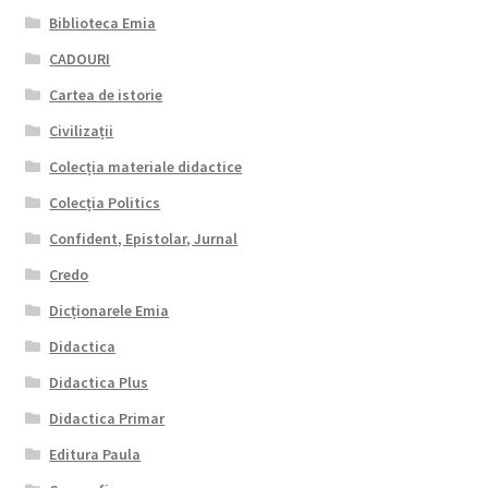
Biblioteca Emia
CADOURI
Cartea de istorie
Civilizații
Colecția materiale didactice
Colecția Politics
Confident, Epistolar, Jurnal
Credo
Dicționarele Emia
Didactica
Didactica Plus
Didactica Primar
Editura Paula