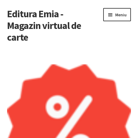
Editura Emia -
Sari
Sari
Meniu
la
la
Magazin virtual de
navigare
conținut
carte
Prima pagină
Contact
Contul Meu
Coș
Finalizare Comandă
Newsletter