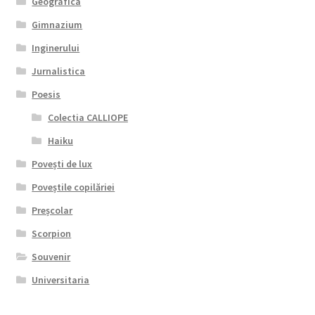
Geografica
Gimnazium
Inginerului
Jurnalistica
Poesis
Colectia CALLIOPE
Haiku
Povești de lux
Poveștile copilăriei
Preșcolar
Scorpion
Souvenir
Universitaria