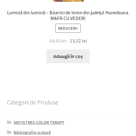
Lumină din lumină – Biserici de lemn din județul Hunedoara.
MAPĂ CU VEDERI
REDUCERI!
Prețul
Prețul
14,43
lei
13,32
lei
inițial
curent
a
este:
Adaugă în coș
fost:
13,32 lei.
14,43 lei.
Categorii de Produse
ANTISTRES COLOR TERAPY
Bibliografie şcolară