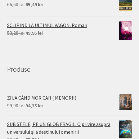
fost:
61,05 lei.
Prețul
Prețul
66,60
lei
65,49
lei
66,60 lei.
inițial
curent
a
este:
SCLIPIND LA ULTIMUL VAGON. Roman
fost:
65,49 lei.
Prețul
Prețul
53,28
lei
49,95
lei
66,60 lei.
inițial
curent
a
este:
fost:
49,95 lei.
53,28 lei.
Produse
ZIUA CÂND MOR CAII ( MEMORII)
Prețul
Prețul
99,90
lei
94,35
lei
inițial
curent
a
este:
SUB STELE, PE UN GLOB FRAGIL. O privire asupra
fost:
94,35 lei.
universului și a destinului omenirii
99,90 lei.