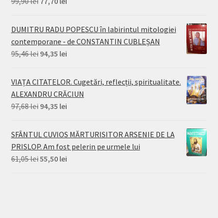
Prețul
Prețul
99,90
lei
77,70
lei
inițial
curent
a
este:
DUMITRU RADU POPESCU în labirintul mitologiei
fost:
77,70 lei.
contemporane - de CONSTANTIN CUBLEȘAN
99,90 lei.
Prețul
Prețul
95,46
lei
94,35
lei
inițial
curent
a
este:
VIAȚA CITATELOR. Cugetări, reflecții, spiritualitate.
fost:
94,35 lei.
ALEXANDRU CRĂCIUN
95,46 lei.
Prețul
Prețul
97,68
lei
94,35
lei
inițial
curent
a
este:
SFÂNTUL CUVIOS MĂRTURISITOR ARSENIE DE LA
fost:
94,35 lei.
PRISLOP. Am fost pelerin pe urmele lui
97,68 lei.
Prețul
Prețul
61,05
lei
55,50
lei
inițial
curent
a
este:
fost:
55,50 lei.
61,05 lei.