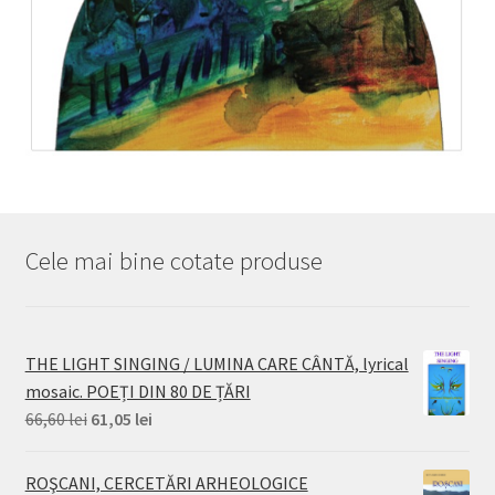
Cele mai bine cotate produse
THE LIGHT SINGING / LUMINA CARE CÂNTĂ, lyrical
mosaic. POEȚI DIN 80 DE ȚĂRI
Prețul
Prețul
66,60
lei
61,05
lei
inițial
curent
a
este:
ROŞCANI, CERCETĂRI ARHEOLOGICE