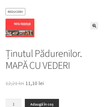
REDUCERI!
Ținutul Pădurenilor.
MAPĂ CU VEDERI
Prețul
Prețul
12,21
lei
11,10
lei
inițial
curent
a
este:
Cantitate
Adaugă în coș