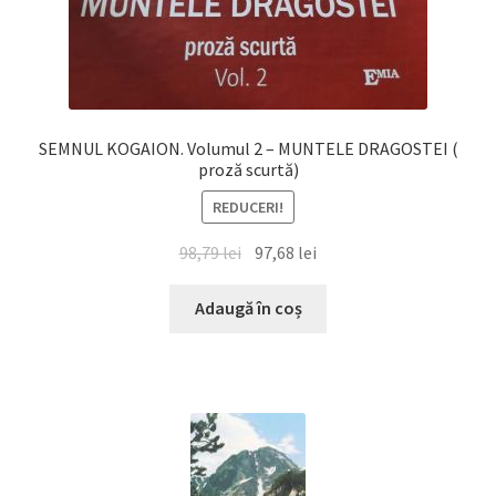
SEMNUL KOGAION. Volumul 2 – MUNTELE DRAGOSTEI (
proză scurtă)
REDUCERI!
Prețul
Prețul
98,79
lei
97,68
lei
inițial
curent
a
este:
Adaugă în coș
fost:
97,68 lei.
98,79 lei.