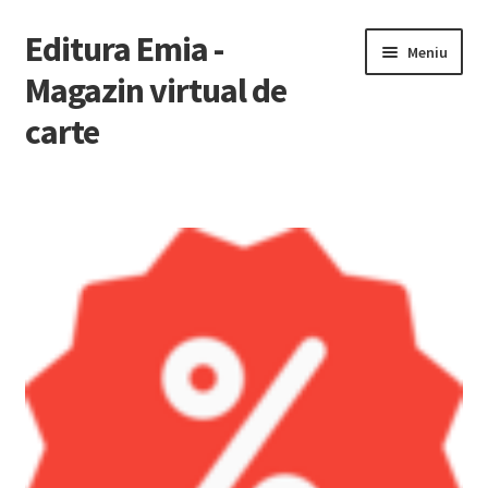
Editura Emia -
Sari
Sari
Meniu
la
la
Magazin virtual de
navigare
conținut
carte
Prima pagină
Contact
Contul Meu
Coș
Finalizare Comandă
Newsletter