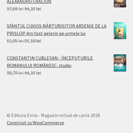
ALEXANDRU CRĂCIUN
95,46 lei.
Prețul
Prețul
97,68
lei
94,35
lei
inițial
curent
a
este:
SFÂNTUL CUVIOS MĂRTURISITOR ARSENIE DE LA
fost:
94,35 lei.
PRISLOP. Am fost pelerin pe urmele lui
97,68 lei.
Prețul
Prețul
61,05
lei
55,50
lei
inițial
curent
a
este:
CONSTANTIN CUBLEȘAN - ÎNCEPUTURILE
fost:
55,50 lei.
ROMANULUI ROMÂNESC, studiu
61,05 lei.
Prețul
Prețul
98,79
lei
94,35
lei
inițial
curent
a
este:
fost:
94,35 lei.
98,79 lei.
© Editura Emia - Magazin virtual de carte 2026
Construit cu WooCommerce
.