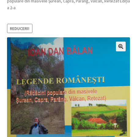
populare din masivele Șurean, Capra, Parâng, Vâlcan, Retezat Ediția
a 2-a
REDUCERI!