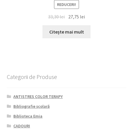
REDUCERI!
Prețul
Prețul
33,30
lei
27,75
lei
inițial
curent
a
este:
Citește mai mult
fost:
27,75 lei.
33,30 lei.
Categorii de Produse
ANTISTRES COLOR TERAPY
Bibliografie şcolară
Biblioteca Emia
CADOURI