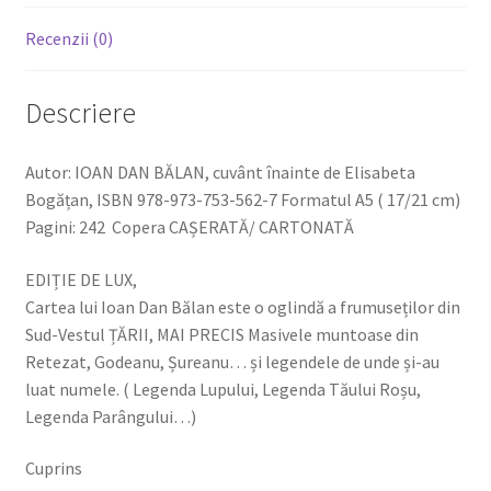
Vâlcan,
Retezat
Recenzii (0)
Ediția
a
Descriere
2-
a
Autor: IOAN DAN BĂLAN, cuvânt înainte de Elisabeta
Bogățan, ISBN 978-973-753-562-7 Formatul A5 ( 17/21 cm)
Pagini: 242 Copera CAȘERATĂ/ CARTONATĂ
EDIȚIE DE LUX,
Cartea lui Ioan Dan Bălan este o oglindă a frumuseților din
Sud-Vestul ȚĂRII, MAI PRECIS Masivele muntoase din
Retezat, Godeanu, Șureanu… și legendele de unde și-au
luat numele. ( Legenda Lupului, Legenda Tăului Roșu,
Legenda Parângului…)
Cuprins