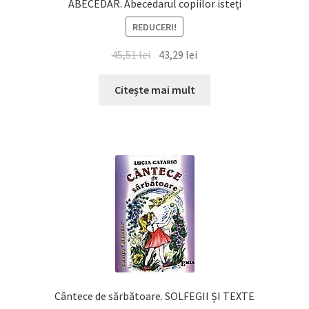
ABECEDAR. Abecedarul copiilor isteți
REDUCERI!
Prețul
Prețul
45,51
lei
43,29
lei
inițial
curent
a
este:
Citește mai mult
fost:
43,29 lei.
45,51 lei.
Cântece de sărbătoare. SOLFEGII ȘI TEXTE