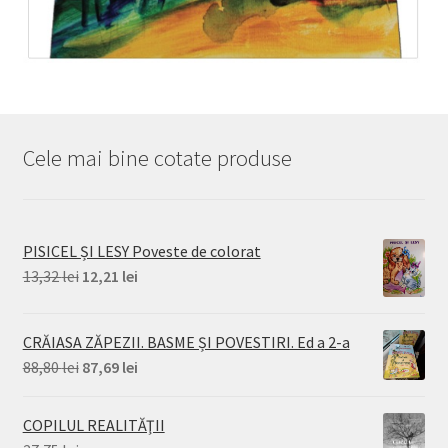
Cele mai bine cotate produse
PISICEL ȘI LESY Poveste de colorat
Prețul
Prețul
13,32
lei
12,21
lei
inițial
curent
a
este:
CRĂIASA ZĂPEZII. BASME ȘI POVESTIRI. Ed a 2-a
fost:
12,21 lei.
Prețul
Prețul
88,80
lei
87,69
lei
13,32 lei.
inițial
curent
a
este:
COPILUL REALITĂŢII
fost:
87,69 lei.