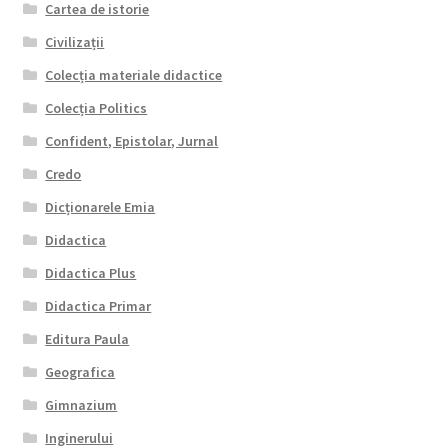
Cartea de istorie
Civilizații
Colecția materiale didactice
Colecția Politics
Confident, Epistolar, Jurnal
Credo
Dicționarele Emia
Didactica
Didactica Plus
Didactica Primar
Editura Paula
Geografica
Gimnazium
Inginerului