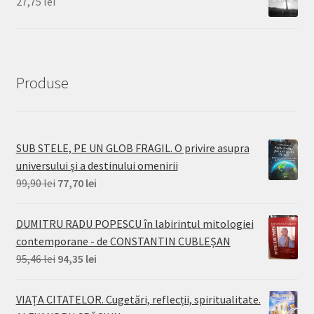
27,75
lei
88,80 lei.
Produse
SUB STELE, PE UN GLOB FRAGIL. O privire asupra
universului și a destinului omenirii
Prețul
Prețul
99,90
lei
77,70
lei
inițial
curent
a
este:
DUMITRU RADU POPESCU în labirintul mitologiei
fost:
77,70 lei.
contemporane - de CONSTANTIN CUBLEȘAN
99,90 lei.
Prețul
Prețul
95,46
lei
94,35
lei
inițial
curent
a
este:
VIAȚA CITATELOR. Cugetări, reflecții, spiritualitate.
fost:
94,35 lei.