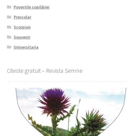
Poveștile copilăriei
Preșcolar
Scorpion
Souvenir
Universitaria
Citeste gratuit – Revista Semne