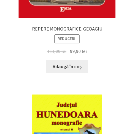
REPERE MONOGRAFICE. GEOAGIU
REDUCERI!
Prețul
Prețul
111,00
lei
99,90
lei
inițial
curent
a
este:
Adaugă în coș
fost:
99,90 lei.
111,00 lei.