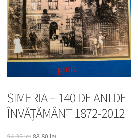
SIMERIA – 140 DE ANI DE
ÎNVĂȚĂMÂNT 1872-2012
Prețul
Prețul
94,35
lei
88,80
lei