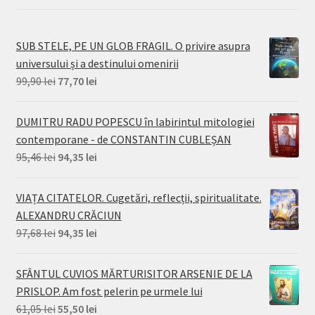
SUB STELE, PE UN GLOB FRAGIL. O privire asupra
universului și a destinului omenirii
Prețul
Prețul
99,90
lei
77,70
lei
inițial
curent
a
este:
DUMITRU RADU POPESCU în labirintul mitologiei
fost:
77,70 lei.
contemporane - de CONSTANTIN CUBLEȘAN
99,90 lei.
Prețul
Prețul
95,46
lei
94,35
lei
inițial
curent
a
este:
VIAȚA CITATELOR. Cugetări, reflecții, spiritualitate.
fost:
94,35 lei.
ALEXANDRU CRĂCIUN
95,46 lei.
Prețul
Prețul
97,68
lei
94,35
lei
inițial
curent
a
este:
SFÂNTUL CUVIOS MĂRTURISITOR ARSENIE DE LA
fost:
94,35 lei.
PRISLOP. Am fost pelerin pe urmele lui
97,68 lei.
Prețul
Prețul
61,05
lei
55,50
lei