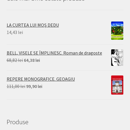
LA CURTEA LUI MOŞ DEDU
14,43
lei
BELL, VISELE SE ÎMPLINESC. Roman de dragoste
Prețul
Prețul
68,82
lei
64,38
lei
inițial
curent
a
este:
REPERE MONOGRAFICE. GEOAGIU
fost:
64,38 lei.
Prețul
Prețul
111,00
lei
99,90
lei
68,82 lei.
inițial
curent
a
este:
fost:
99,90 lei.
111,00 lei.
Produse