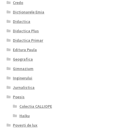
Credo
Dicționarele Emia
Didactica
Didactica Plus
Didactica Primar
Editura Paula
Geografica
Gimnazium
Inginerului
Jurnalistica
Poesis
Colectia CALLIOPE
Haiku
Povești de lux