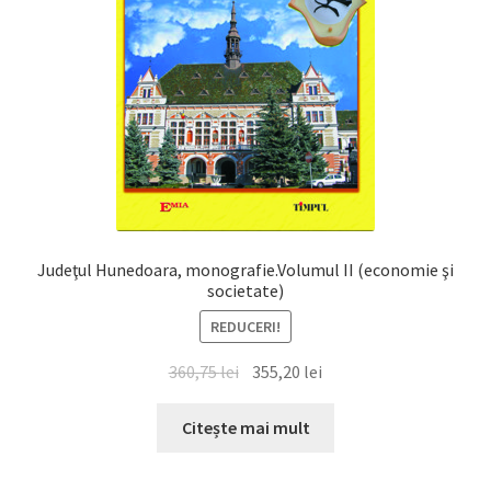
Judeţul Hunedoara, monografie.Volumul II (economie şi
societate)
REDUCERI!
Prețul
Prețul
360,75
lei
355,20
lei
inițial
curent
a
este:
Citește mai mult
fost:
355,20 lei.
360,75 lei.