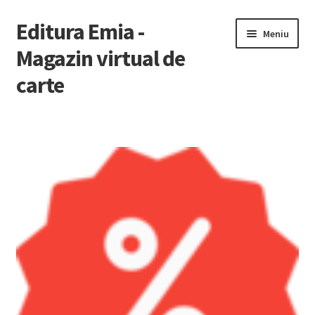
Editura Emia -
Sari
Sari
Meniu
la
la
Magazin virtual de
navigare
conținut
carte
Prima pagină
Contact
Contul Meu
Coș
Finalizare Comandă
Newsletter