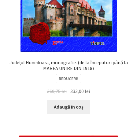
Judeţul Hunedoara, monografie. (de la începuturi până la
MAREA UNIRE DIN 1918)
REDUCERI!
Prețul
Prețul
360,75
lei
333,00
lei
inițial
curent
a
este:
Adaugă în coș
fost:
333,00 lei.
360,75 lei.