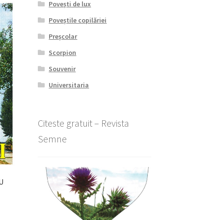
Povești de lux
Poveștile copilăriei
Preșcolar
Scorpion
Souvenir
Universitaria
Citeste gratuit – Revista
Semne
U