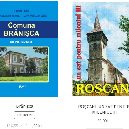
Brănișca
ROŞCANI, UN SAT PENTR
MILENIUL III
REDUCERI!
99,90
lei
Prețul
Prețul
116,55
lei
111,00
lei