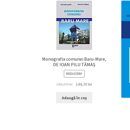
Monografia comunei Baru-Mare,
DE IOAN PILU TĂMAȘ
REDUCERI!
Prețul
Prețul
166,50
lei
144,30
lei
inițial
curent
a
este:
Adaugă în coș
fost:
144,30 lei.
166,50 lei.