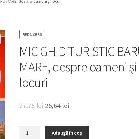
RU MARE, despre oameni și locuri
REDUCERI!
MIC GHID TURISTIC BA
MARE, despre oameni și
locuri
Prețul
Prețul
27,75
lei
26,64
lei
inițial
curent
a
este:
Cantitate
Adaugă în coș
MIC
fost:
26,64 lei.