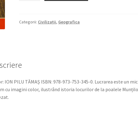
GHID
27,75 lei.
TURISTIC
BARU
Categorii:
Civilizații
,
Geografica
MARE,
despre
oameni
și
locuri
scriere
r: ION PILU TĂMAȘ ISBN: 978-973-753-345-0. Lucrarea este un mic
m cu imagini color, ilustrând istoria locurilor de la poalele Munțil
zat.