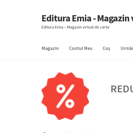
Editura Emia - Magazin v
Sari
Sari
la
la
Editura Emia – Magazin virtual de carte
navigare
conținut
Magazin
Contul Meu
Coș
Urmăr
Prima pagină
Contact
Contul Meu
Coș
Finali
REDU