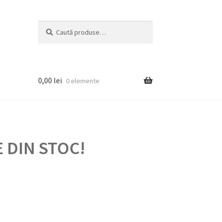
Caută
Caută
după:
0,00
lei
0 elemente
 DIN STOC!