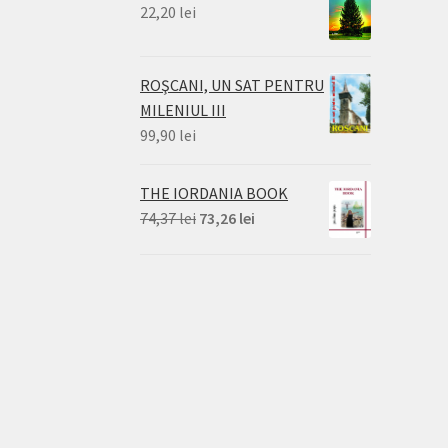
22,20
lei
ROŞCANI, UN SAT PENTRU
MILENIUL III
99,90
lei
THE IORDANIA BOOK
Prețul
Prețul
74,37
lei
73,26
lei
inițial
curent
a
este:
fost:
73,26 lei.
74,37 lei.