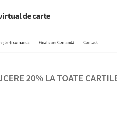
irtual de carte
ește-ți comanda
Finalizare Comandă
Contact
zare Comandă
Newsletter
Urmărește-ți comanda
CERE 20% LA TOATE CARTILE