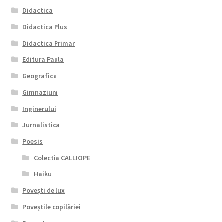
Didactica
Didactica Plus
Didactica Primar
Editura Paula
Geografica
Gimnazium
Inginerului
Jurnalistica
Poesis
Colectia CALLIOPE
Haiku
Povești de lux
Poveștile copilăriei