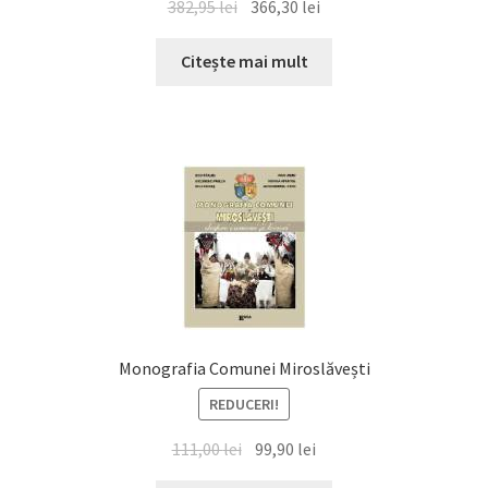
Prețul
Prețul
382,95
lei
366,30
lei
inițial
curent
a
este:
Citește mai mult
fost:
366,30 lei.
382,95 lei.
Monografia Comunei Miroslăvești
REDUCERI!
Prețul
Prețul
111,00
lei
99,90
lei
inițial
curent