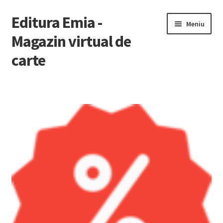
Editura Emia -
Sari
Sari
Meniu
la
la
Magazin virtual de
navigare
conținut
carte
Prima pagină
Contact
Contul Meu
Coș
Finalizare Comandă
Newsletter