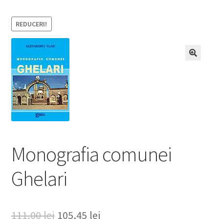
REDUCERI!
Monografia comunei
Ghelari
Prețul
Prețul
111,00
lei
105,45
lei