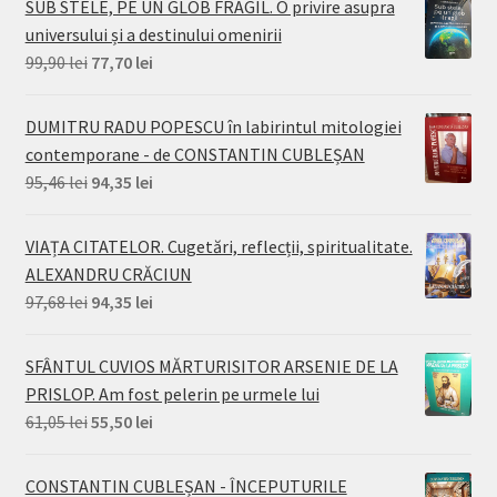
SUB STELE, PE UN GLOB FRAGIL. O privire asupra
universului și a destinului omenirii
Prețul
Prețul
99,90
lei
77,70
lei
inițial
curent
a
este:
DUMITRU RADU POPESCU în labirintul mitologiei
fost:
77,70 lei.
contemporane - de CONSTANTIN CUBLEȘAN
99,90 lei.
Prețul
Prețul
95,46
lei
94,35
lei
inițial
curent
a
este:
VIAȚA CITATELOR. Cugetări, reflecții, spiritualitate.
fost:
94,35 lei.
ALEXANDRU CRĂCIUN
95,46 lei.
Prețul
Prețul
97,68
lei
94,35
lei
inițial
curent
a
este:
SFÂNTUL CUVIOS MĂRTURISITOR ARSENIE DE LA
fost:
94,35 lei.
PRISLOP. Am fost pelerin pe urmele lui
97,68 lei.
Prețul
Prețul
61,05
lei
55,50
lei
inițial
curent
a
este:
CONSTANTIN CUBLEȘAN - ÎNCEPUTURILE