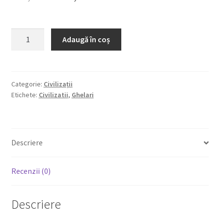
inițial
curent
a
este:
Cantitate
Adaugă în coș
Monografia
fost:
105,45 lei.
comunei
111,00 lei.
Ghelari
Categorie:
Civilizații
Etichete:
Civilizatii
,
Ghelari
Descriere
Recenzii (0)
Descriere