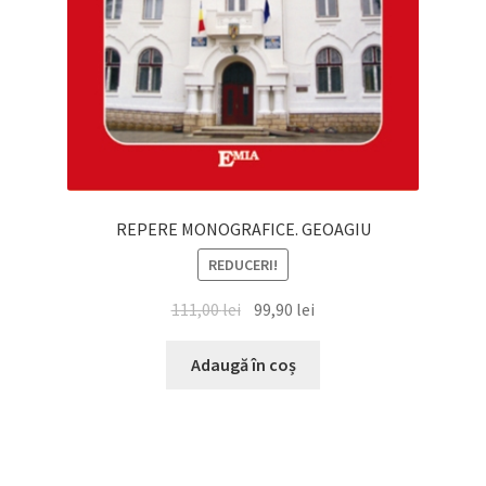
REPERE MONOGRAFICE. GEOAGIU
REDUCERI!
Prețul
Prețul
111,00
lei
99,90
lei
inițial
curent
a
este:
Adaugă în coș
fost:
99,90 lei.
111,00 lei.