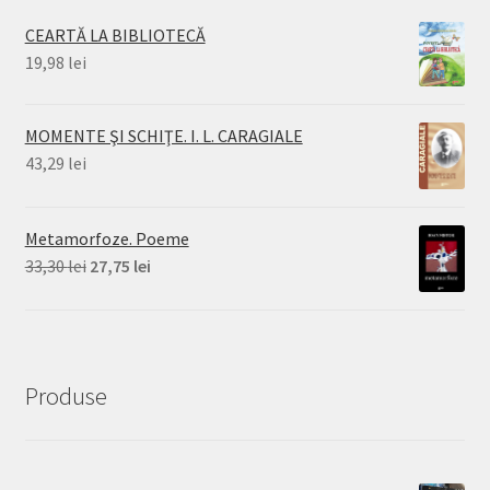
CEARTĂ LA BIBLIOTECĂ
19,98
lei
MOMENTE ŞI SCHIŢE. I. L. CARAGIALE
43,29
lei
Metamorfoze. Poeme
Prețul
Prețul
33,30
lei
27,75
lei
inițial
curent
a
este:
fost:
27,75 lei.
33,30 lei.
Produse