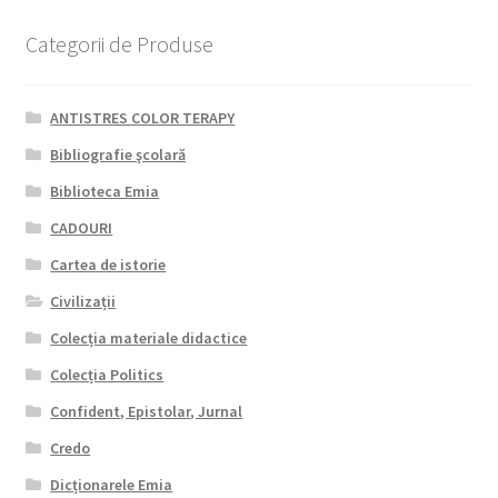
Categorii de Produse
ANTISTRES COLOR TERAPY
Bibliografie şcolară
Biblioteca Emia
CADOURI
Cartea de istorie
Civilizații
Colecția materiale didactice
Colecția Politics
Confident, Epistolar, Jurnal
Credo
Dicționarele Emia