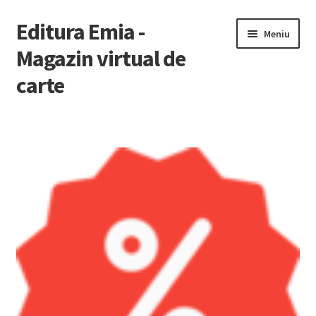
Editura Emia -
Sari
Sari
Meniu
la
la
Magazin virtual de
navigare
conținut
carte
Prima pagină
Contact
Contul Meu
Coș
Finalizare Comandă
Newsletter