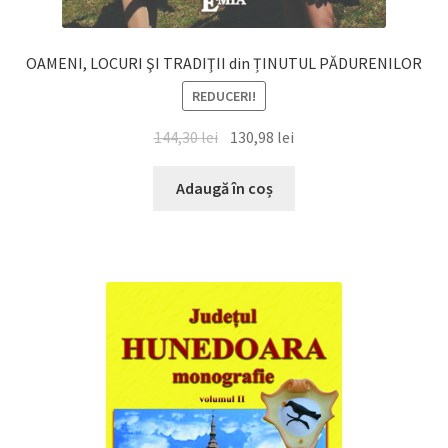
OAMENI, LOCURI ŞI TRADIŢII din ȚINUTUL PĂDURENILOR
REDUCERI!
Prețul
Prețul
144,30
lei
130,98
lei
inițial
curent
a
este:
Adaugă în coș
fost:
130,98 lei.
144,30 lei.