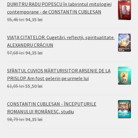
a
este:
DUMITRU RADU POPESCU în labirintul mitologiei
fost:
77,70 lei.
contemporane - de CONSTANTIN CUBLEȘAN
99,90 lei.
Prețul
Prețul
95,46
lei
94,35
lei
inițial
curent
a
este:
VIAȚA CITATELOR. Cugetări, reflecții, spiritualitate.
fost:
94,35 lei.
ALEXANDRU CRĂCIUN
95,46 lei.
Prețul
Prețul
97,68
lei
94,35
lei
inițial
curent
a
este:
SFÂNTUL CUVIOS MĂRTURISITOR ARSENIE DE LA
fost:
94,35 lei.
PRISLOP. Am fost pelerin pe urmele lui
97,68 lei.
Prețul
Prețul
61,05
lei
55,50
lei
inițial
curent
a
este:
CONSTANTIN CUBLEȘAN - ÎNCEPUTURILE
fost:
55,50 lei.
ROMANULUI ROMÂNESC, studiu
61,05 lei.
Prețul
Prețul
98,79
lei
94,35
lei
inițial
curent
a
este: