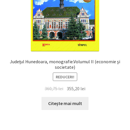
Judeţul Hunedoara, monografie.Volumul II (economie şi
societate)
REDUCERI!
Prețul
Prețul
360,75
lei
355,20
lei
inițial
curent
a
este:
Citește mai mult
fost:
355,20 lei.
360,75 lei.