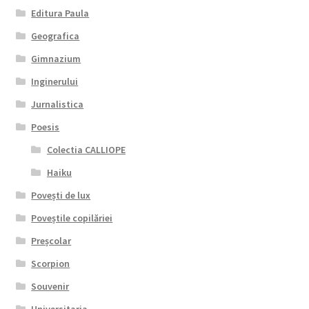
Editura Paula
Geografica
Gimnazium
Inginerului
Jurnalistica
Poesis
Colectia CALLIOPE
Haiku
Povești de lux
Poveștile copilăriei
Preșcolar
Scorpion
Souvenir