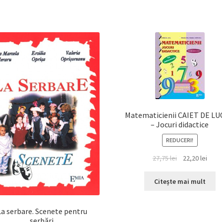
Matematicienii CAIET DE L
– Jocuri didactice
REDUCERI!
Prețul
Prețu
27,75
lei
22,20
lei
inițial
cure
a
este:
Citește mai mult
fost:
22,20 
27,75 lei.
La serbare. Scenete pentru
serbări.