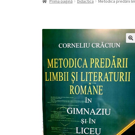
Prima pagină
Didactica
Metodica predării limb