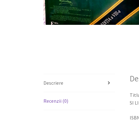
De
Descriere
Tit
Recenzii (0)
SI L
ISBN