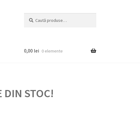
Caută
Caută
după:
0,00
lei
0 elemente
 DIN STOC!