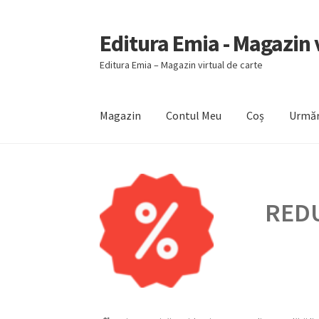
Editura Emia - Magazin v
Sari
Sari
la
la
Editura Emia – Magazin virtual de carte
navigare
conținut
Magazin
Contul Meu
Coș
Urmăr
Prima pagină
Contact
Contul Meu
Coș
Finali
REDU