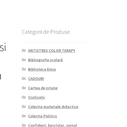
Categorii de Produse
si
ANTISTRES COLOR TERAPY
Bibliografie şcolară
Biblioteca Emia
a
CADOURI
Cartea de istorie
Civilizații
Colecția materiale didactice
Colecția Politics
Confident, Epistolar, Jurnal