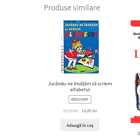
Produse similare
Jucându-ne învățăm să scriem
alfabetul
REDUCERI!
Prețul
Prețul
22,20
lei
16,65
lei
inițial
curent
a
este:
Adaugă în coș
fost:
16,65 lei.
22,20 lei.