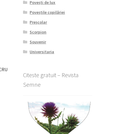
Povești de lux
Poveștile copilăriei
Preșcolar
Scorpion
Souvenir
Universitaria
UCRU
Citeste gratuit – Revista
Semne
l
nt
lei.