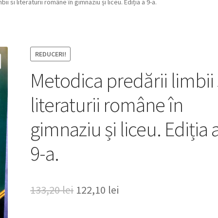
ii si literaturii române în gimnaziu și liceu. Ediția a 9-a.
REDUCERI!
Metodica predării limbii 
literaturii române în
gimnaziu și liceu. Ediția 
9-a.
Prețul
Prețul
133,20
lei
122,10
lei
inițial
curent