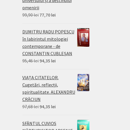
universului și a destinului
omenirii
Prețul
Prețul
99,90
lei
77,70
lei
inițial
curent
a
este:
DUMITRU RADU POPESCU
fost:
77,70 lei.
în labirintul mitologiei
99,90 lei.
contemporane - de
CONSTANTIN CUBLEȘAN
Prețul
Prețul
95,46
lei
94,35
lei
inițial
curent
a
este:
VIAȚA CITATELOR.
fost:
94,35 lei.
Cugetări, reflecții,
95,46 lei.
spiritualitate. ALEXANDRU
CRĂCIUN
Prețul
Prețul
97,68
lei
94,35
lei
inițial
curent
a
este:
SFÂNTUL CUVIOS
fost:
94,35 lei.