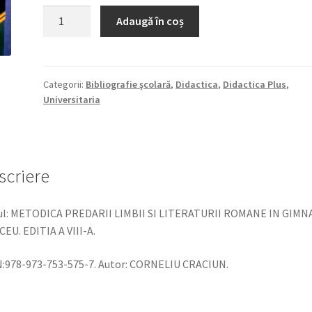
a
este:
Cantitate
Adaugă în coș
Metodica
fost:
122,10 lei.
predării
133,20 lei.
limbii
si
Categorii:
Bibliografie şcolară
,
Didactica
,
Didactica Plus
,
Universitaria
literaturii
române
în
gimnaziu
și
scriere
liceu.
Ediția
lul: METODICA PREDARII LIMBII SI LITERATURII ROMANE IN GIMN
a
ICEU. EDITIA A VIII-A.
9-
a.
:978-973-753-575-7. Autor: CORNELIU CRACIUN.