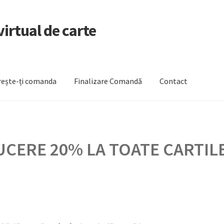
irtual de carte
ește-ți comanda
Finalizare Comandă
Contact
zare Comandă
Newsletter
Urmărește-ți comanda
CERE 20% LA TOATE CARTILE