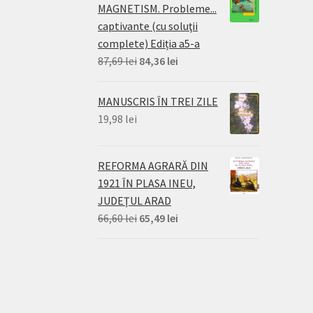
MAGNETISM. Probleme...
captivante (cu soluţii
complete) Ediția a5-a
Prețul
Prețul
87,69
lei
84,36
lei
inițial
curent
a
este:
MANUSCRIS ÎN TREI ZILE
fost:
84,36 lei.
19,98
lei
87,69 lei.
REFORMA AGRARĂ DIN
1921 ÎN PLASA INEU,
JUDEŢUL ARAD
Prețul
Prețul
66,60
lei
65,49
lei
inițial
curent
a
este:
fost:
65,49 lei.
66,60 lei.