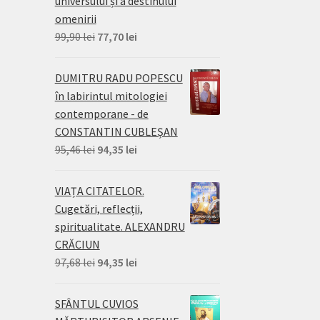
universului și a destinului
omenirii
Prețul
Prețul
99,90
lei
77,70
lei
inițial
curent
a
este:
DUMITRU RADU POPESCU
fost:
77,70 lei.
în labirintul mitologiei
99,90 lei.
contemporane - de
CONSTANTIN CUBLEȘAN
Prețul
Prețul
95,46
lei
94,35
lei
inițial
curent
a
este:
VIAȚA CITATELOR.
fost:
94,35 lei.
Cugetări, reflecții,
95,46 lei.
spiritualitate. ALEXANDRU
CRĂCIUN
Prețul
Prețul
97,68
lei
94,35
lei
inițial
curent
a
este:
SFÂNTUL CUVIOS
fost:
94,35 lei.