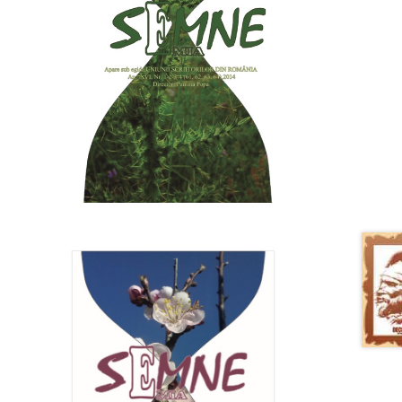
ul
ent
e:
30 lei.