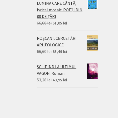
LUMINA CARE CÂNTĂ,
lyrical mosaic. POEȚI DIN
80 DE ȚĂRI
Prețul
Prețul
66,60
lei
61,05
lei
inițial
curent
a
este:
ROŞCANI, CERCETĂRI
fost:
61,05 lei.
ARHEOLOGICE
66,60 lei.
Prețul
Prețul
66,60
lei
65,49
lei
inițial
curent
a
este:
SCLIPIND LA ULTIMUL
fost:
65,49 lei.
VAGON. Roman
66,60 lei.
Prețul
Prețul
53,28
lei
49,95
lei
inițial
curent
a
este:
fost:
49,95 lei.
53,28 lei.