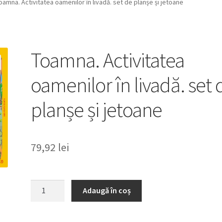
oamna. Activitatea oamenilor în livadă. set de planșe și jetoane
Toamna. Activitatea
oamenilor în livadă. set 
planșe și jetoane
79,92
lei
Cantitate
Adaugă în coș
Toamna.
Activitatea