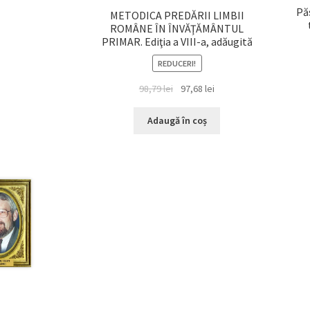
Pă
METODICA PREDĂRII LIMBII
ROMÂNE ÎN ÎNVĂŢĂMÂNTUL
PRIMAR. Ediţia a VIII-a, adăugită
REDUCERI!
Prețul
Prețul
98,79
lei
97,68
lei
inițial
curent
a
este:
Adaugă în coș
fost:
97,68 lei.
98,79 lei.