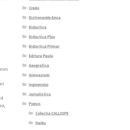
Credo
Dicționarele Emia
Didactica
Didactica Plus
Didactica Primar
Editura Paula
Geografica
0 mm
Gimnazium
ari
Inginerului
Jurnalistica
24
Poesis
ea,
Colectia CALLIOPE
Haiku