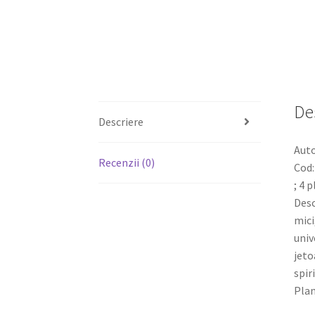
De
Descriere
Auto
Recenzii (0)
Cod:
; 4 
Desc
mici
univ
jeto
spir
Plan