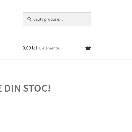
Caută
Caută
după:
0,00
lei
0 elemente
 DIN STOC!