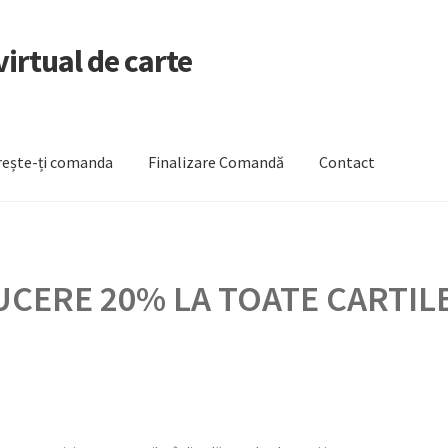
irtual de carte
ește-ți comanda
Finalizare Comandă
Contact
zare Comandă
Newsletter
Urmărește-ți comanda
CERE 20% LA TOATE CARTILE