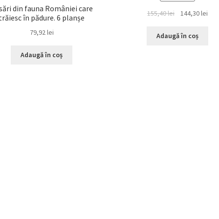
sări din fauna României care
Prețul
Preț
155,40
lei
144,30
lei
trăiesc în pădure. 6 planșe
inițial
cur
79,92
lei
a
est
Adaugă în coș
fost:
144,
Adaugă în coș
155,40 lei.