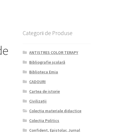
Categorii de Produse
de
ANTISTRES COLOR TERAPY
Bibliografie şcolară
Biblioteca Emia
CADOURI
Cartea de istorie
Civilizații
Colecția materiale didactice
Colecția Politics
Confident, Epistolar, Jurnal