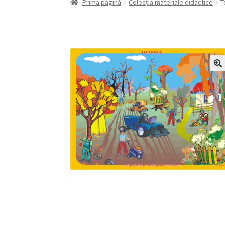
Prima pagină
Colecția materiale didactice
T