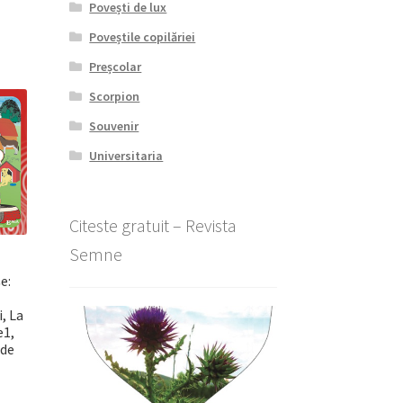
Povești de lux
Poveștile copilăriei
Preșcolar
Scorpion
Souvenir
Universitaria
Citeste gratuit – Revista
Semne
e:
, La
e1,
 de