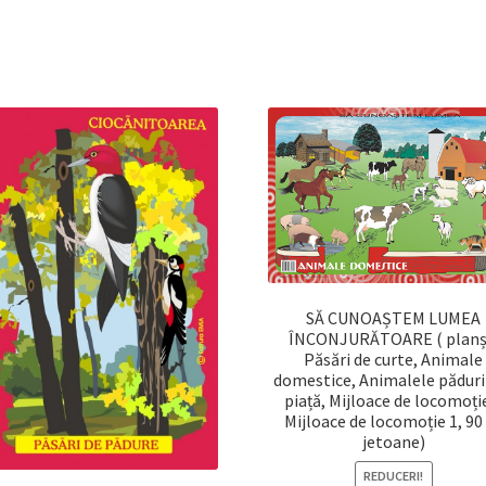
SĂ CUNOAȘTEM LUMEA
ÎNCONJURĂTOARE ( planș
Păsări de curte, Animale
domestice, Animalele pădurii
piață, Mijloace de locomoți
Mijloace de locomoție 1, 90
jetoane)
REDUCERI!