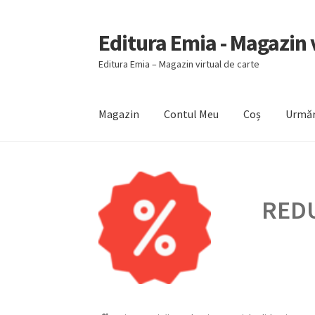
Editura Emia - Magazin v
Sari
Sari
la
la
Editura Emia – Magazin virtual de carte
navigare
conținut
Magazin
Contul Meu
Coș
Urmăr
Prima pagină
Contact
Contul Meu
Coș
Finali
REDU