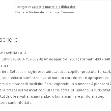
oamenilor
în
Categorie:
Colecția materiale didactice
Etichete:
Materiale didactice
,
Toamna
livadă.
set
de
planșe
și
scriere
jetoane
r: LAVINIA LALA
 ISBN: 978-973-753-057-8; An de aparitie : 2007 ; Format : 490 x 34
planse
riere: Setul de imagini este adresat atat copiilor prescolari si scol
, cat si educatoarelor si invatatoarelor care doresc o apropiere de
ersul cunoasterii mediului. Setul cuprinde un numar de 4 planse si 
ane create astfel incat copilul sa fie atras, stimulandu-i curiozitat
itul de observatie, asigurandu-i o buna asimilare a informatiei.
sele sunt infoliate.