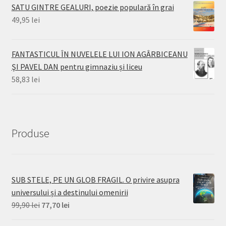
SATU GINTRE GEALURI, poezie populară în grai
49,95
lei
FANTASTICUL ÎN NUVELELE LUI ION AGÂRBICEANU
ŞI PAVEL DAN pentru gimnaziu și liceu
58,83
lei
Produse
SUB STELE, PE UN GLOB FRAGIL. O privire asupra
universului și a destinului omenirii
Prețul
Prețul
99,90
lei
77,70
lei
inițial
curent