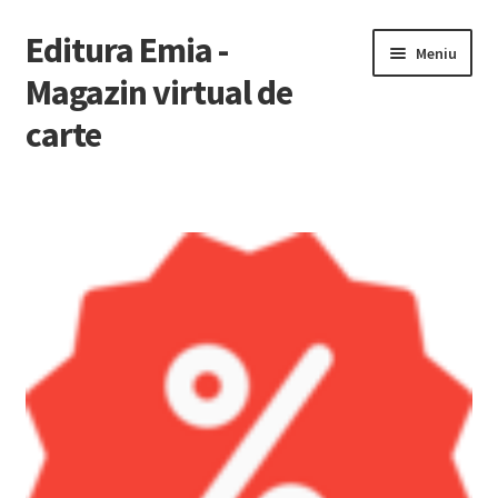
Editura Emia -
Sari
Sari
Meniu
la
la
Magazin virtual de
navigare
conținut
carte
Prima pagină
Contact
Contul Meu
Coș
Finalizare Comandă
Newsletter