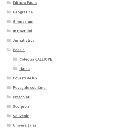
Editura Paula
Geografica
Gimnazium
Inginerului
Jurnalistica
Poesis
Colectia CALLIOPE
Haiku
Povești de lux
Poveștile copilăriei
Preșcolar
Scorpion
Souvenir
Universitaria