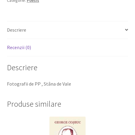
Categorie:
Poesis
/
THE
DISTANCE
Descriere
(TRADUCERE:
DESSINA
CIOFLICA)
Recenzii (0)
Descriere
Fotografii de PP , Stâna de Vale
Produse similare