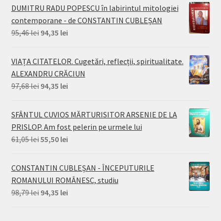
a
este:
DUMITRU RADU POPESCU în labirintul mitologiei
fost:
77,70 lei.
contemporane - de CONSTANTIN CUBLEȘAN
99,90 lei.
Prețul
Prețul
95,46
lei
94,35
lei
inițial
curent
a
este:
VIAȚA CITATELOR. Cugetări, reflecții, spiritualitate.
fost:
94,35 lei.
ALEXANDRU CRĂCIUN
95,46 lei.
Prețul
Prețul
97,68
lei
94,35
lei
inițial
curent
a
este:
SFÂNTUL CUVIOS MĂRTURISITOR ARSENIE DE LA
fost:
94,35 lei.
PRISLOP. Am fost pelerin pe urmele lui
97,68 lei.
Prețul
Prețul
61,05
lei
55,50
lei
inițial
curent
a
este:
CONSTANTIN CUBLEȘAN - ÎNCEPUTURILE
fost:
55,50 lei.
ROMANULUI ROMÂNESC, studiu
61,05 lei.
Prețul
Prețul
98,79
lei
94,35
lei
inițial
curent
a
este: