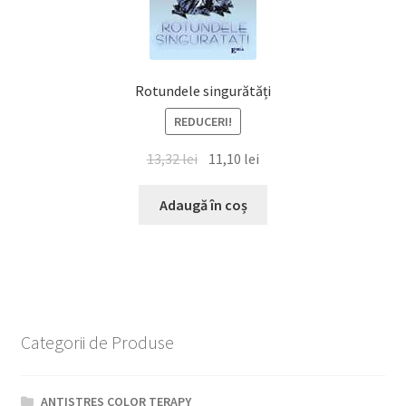
Rotundele singurătăți
REDUCERI!
Prețul
Prețul
13,32
lei
11,10
lei
inițial
curent
a
este:
Adaugă în coș
fost:
11,10 lei.
13,32 lei.
Categorii de Produse
ANTISTRES COLOR TERAPY