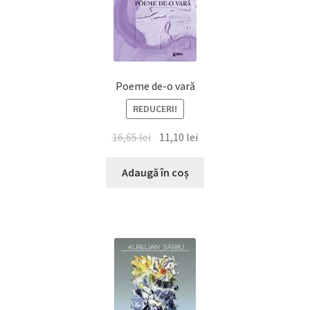
Poeme de-o vară
REDUCERI!
Prețul
Prețul
16,65
lei
11,10
lei
inițial
curent
a
este:
Adaugă în coș
fost:
11,10 lei.
16,65 lei.