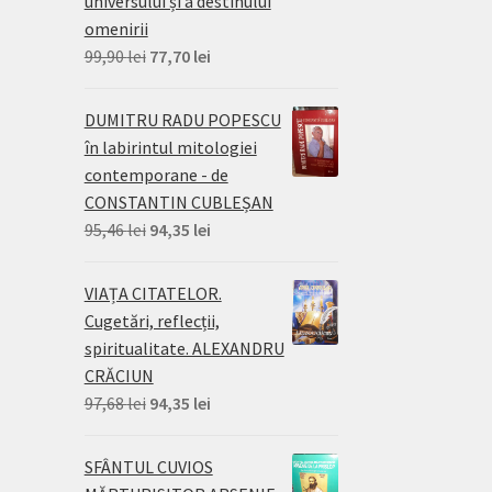
universului și a destinului
omenirii
Prețul
Prețul
99,90
lei
77,70
lei
inițial
curent
a
este:
DUMITRU RADU POPESCU
fost:
77,70 lei.
în labirintul mitologiei
99,90 lei.
contemporane - de
CONSTANTIN CUBLEȘAN
Prețul
Prețul
95,46
lei
94,35
lei
inițial
curent
a
este:
VIAȚA CITATELOR.
fost:
94,35 lei.
Cugetări, reflecții,
95,46 lei.
spiritualitate. ALEXANDRU
CRĂCIUN
Prețul
Prețul
97,68
lei
94,35
lei
inițial
curent
a
este:
SFÂNTUL CUVIOS
fost:
94,35 lei.