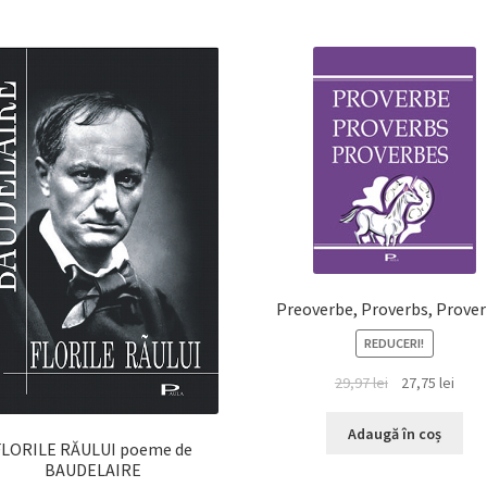
Preoverbe, Proverbs, Prove
REDUCERI!
Prețul
Prețu
29,97
lei
27,75
lei
inițial
cure
a
este:
Adaugă în coș
FLORILE RĂULUI poeme de
fost:
27,75 
BAUDELAIRE
29,97 lei.