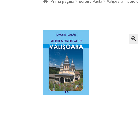
Prima pagină
Editura Paula
Vălișoara – stud