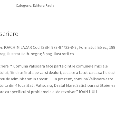
monografic
Categorie:
Editura Paula
scriere
r: IOACHIM LAZAR Cod: ISBN: 973-87723-8-9 ; Formatul: B5 ec.; 188
 pag. ilustratii alb-negru; 8 pag. ilustratii co
riere: “..Comuna Valisoara face parte dintre comunele mici ale
tului, fiind rasfirata pe vai si dealuri, ceea ce a facut ca ea sa fie des
reu de administrat in trecut. …In prezent, comuna Valisoara este
tuita din 4 localitati: Valisoara, Dealul Mare, Salistioara si Stoiene
are cu specificul si problemele ei de rezolvat.” IOAN HUH