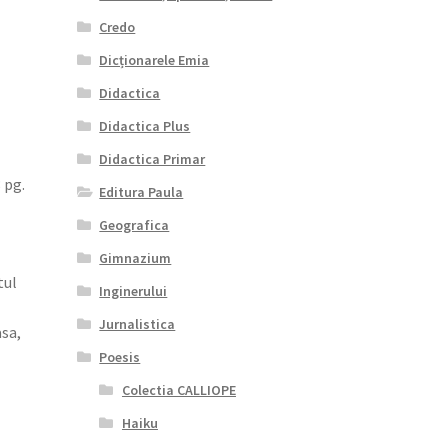
Credo
Dicționarele Emia
Didactica
Didactica Plus
Didactica Primar
 pg.
Editura Paula
Geografica
Gimnazium
tul
Inginerului
Jurnalistica
asa,
Poesis
Colectia CALLIOPE
Haiku