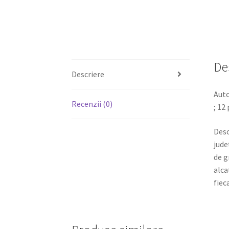
De
Descriere
Auto
Recenzii (0)
; 12
Desc
jude
de g
alca
fiec