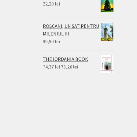
22,20
lei
ROŞCANI, UN SAT PENTRU
MILENIUL III
99,90
lei
THE IORDANIA BOOK
Prețul
Prețul
74,37
lei
73,26
lei
inițial
curent
a
este:
fost:
73,26 lei.
74,37 lei.