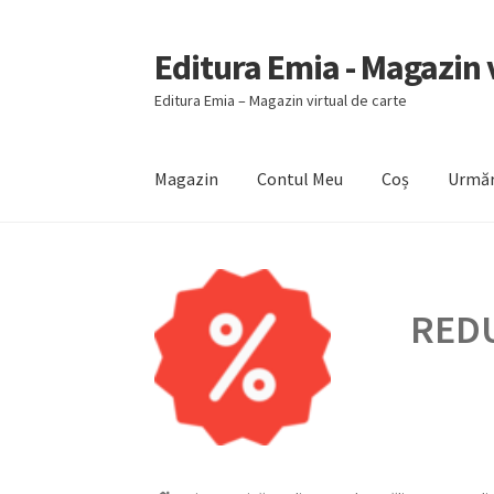
Editura Emia - Magazin v
Sari
Sari
la
la
Editura Emia – Magazin virtual de carte
navigare
conținut
Magazin
Contul Meu
Coș
Urmăr
Prima pagină
Contact
Contul Meu
Coș
Finali
REDU