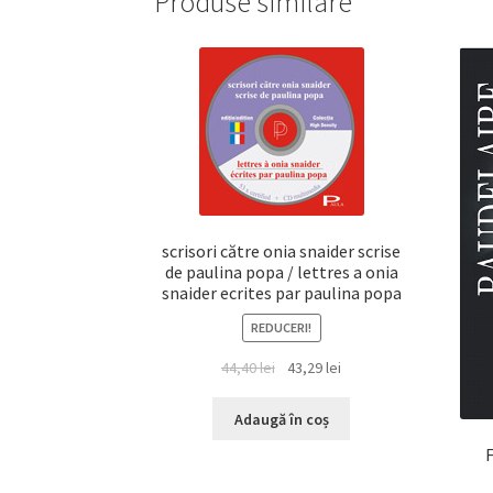
Produse similare
scrisori către onia snaider scrise
de paulina popa / lettres a onia
snaider ecrites par paulina popa
REDUCERI!
Prețul
Prețul
44,40
lei
43,29
lei
inițial
curent
a
este:
Adaugă în coș
fost:
43,29 lei.
44,40 lei.