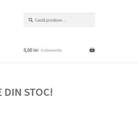
Caută
Caută
după:
0,00
lei
0 elemente
 DIN STOC!