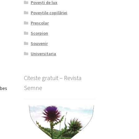
Povești de lux
Poveștile copilăriei
Preșcolar
Scorpion
Souvenir
Universitaria
Citeste gratuit – Revista
Semne
rbes
l
nt
lei.