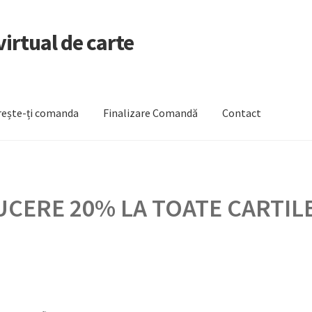
irtual de carte
ește-ți comanda
Finalizare Comandă
Contact
zare Comandă
Newsletter
Urmărește-ți comanda
CERE 20% LA TOATE CARTILE