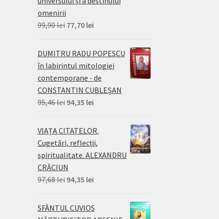
universului și a destinului
omenirii
Prețul
Prețul
99,90
lei
77,70
lei
inițial
curent
a
este:
DUMITRU RADU POPESCU
fost:
77,70 lei.
în labirintul mitologiei
99,90 lei.
contemporane - de
CONSTANTIN CUBLEȘAN
Prețul
Prețul
95,46
lei
94,35
lei
inițial
curent
a
este:
VIAȚA CITATELOR.
fost:
94,35 lei.
Cugetări, reflecții,
95,46 lei.
spiritualitate. ALEXANDRU
CRĂCIUN
Prețul
Prețul
97,68
lei
94,35
lei
inițial
curent
a
este:
SFÂNTUL CUVIOS
fost:
94,35 lei.