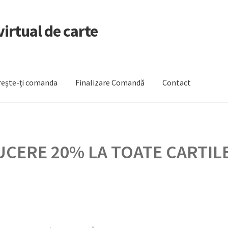
irtual de carte
ește-ți comanda
Finalizare Comandă
Contact
zare Comandă
Newsletter
Urmărește-ți comanda
CERE 20% LA TOATE CARTILE