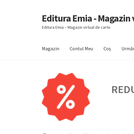
Editura Emia - Magazin v
Sari
Sari
la
la
Editura Emia – Magazin virtual de carte
navigare
conținut
Magazin
Contul Meu
Coș
Urmăr
Prima pagină
Contact
Contul Meu
Coș
Finali
REDU