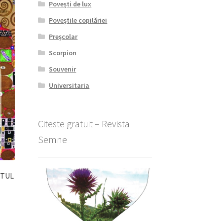
Povești de lux
Poveștile copilăriei
Preșcolar
Scorpion
Souvenir
Universitaria
Citeste gratuit – Revista
Semne
ETUL
l