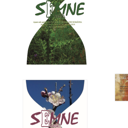
nt
lei.