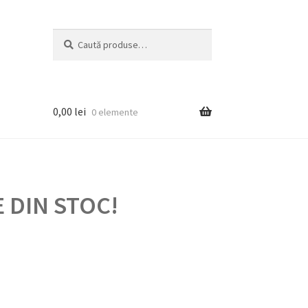
Caută
Caută
după:
0,00
lei
0 elemente
 DIN STOC!