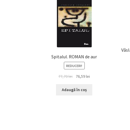
Vâsl
Spitalul. ROMAN de aur
REDUCERI!
Prețul
Prețul
77,70
lei
76,59
lei
inițial
curent
a
este:
Adaugă în coș
fost:
76,59 lei.
77,70 lei.