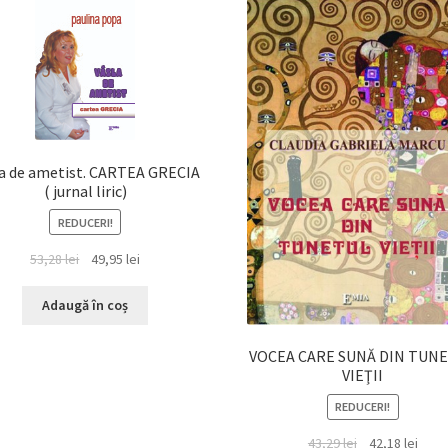
a de ametist. CARTEA GRECIA
( jurnal liric)
REDUCERI!
Prețul
Prețul
53,28
lei
49,95
lei
inițial
curent
a
este:
Adaugă în coș
fost:
49,95 lei.
53,28 lei.
VOCEA CARE SUNĂ DIN TUN
VIEŢII
REDUCERI!
Prețul
Prețu
43,29
lei
42,18
lei