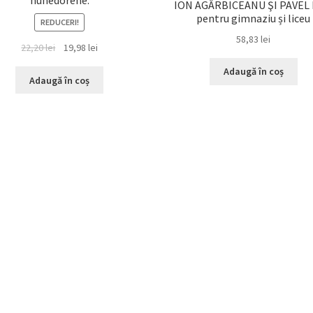
ION AGÂRBICEANU ŞI PAVEL
pentru gimnaziu și liceu
REDUCERI!
58,83
lei
Prețul
Prețul
22,20
lei
19,98
lei
inițial
curent
Adaugă în coș
a
este:
Adaugă în coș
fost:
19,98 lei.
22,20 lei.