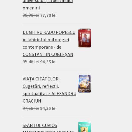
universului și a destinului
omenirii
Prețul
Prețul
99,90
lei
77,70
lei
inițial
curent
a
este:
DUMITRU RADU POPESCU
fost:
77,70 lei.
în labirintul mitologiei
99,90 lei.
contemporane - de
CONSTANTIN CUBLEȘAN
Prețul
Prețul
95,46
lei
94,35
lei
inițial
curent
a
este:
VIAȚA CITATELOR.
fost:
94,35 lei.
Cugetări, reflecții,
95,46 lei.
spiritualitate. ALEXANDRU
CRĂCIUN
Prețul
Prețul
97,68
lei
94,35
lei
inițial
curent
a
este:
SFÂNTUL CUVIOS
fost:
94,35 lei.