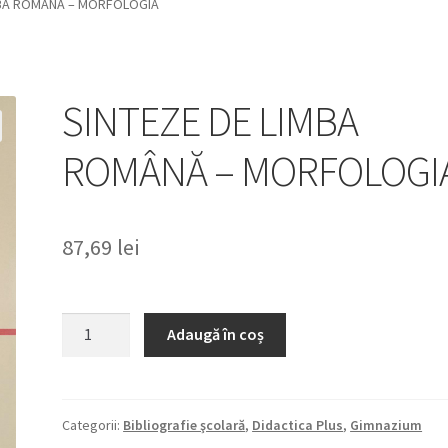
MBA ROMÂNĂ – MORFOLOGIA
SINTEZE DE LIMBA
ROMÂNĂ – MORFOLOGI
87,69
lei
Cantitate
Adaugă în coș
SINTEZE
DE
LIMBA
ROMÂNĂ
Categorii:
Bibliografie şcolară
,
Didactica Plus
,
Gimnazium