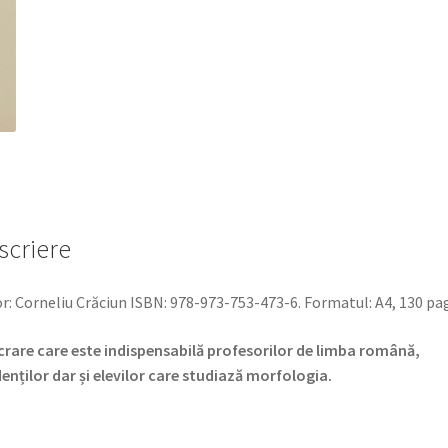
-
MORFOLOGIA
scriere
r: Corneliu Crăciun ISBN: 978-973-753-473-6. Formatul: A4, 130 pa
crare care este indispensabilă profesorilor de limba română,
enților dar și elevilor care studiază morfologia.