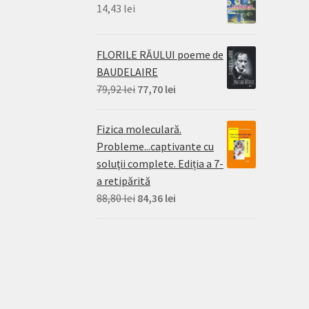
14,43
lei
FLORILE RĂULUI poeme de
BAUDELAIRE
Prețul
Prețul
79,92
lei
77,70
lei
inițial
curent
a
este:
Fizica moleculară.
fost:
77,70 lei.
Probleme...captivante cu
79,92 lei.
soluţii complete. Ediția a 7-
a retipărită
Prețul
Prețul
88,80
lei
84,36
lei
inițial
curent
a
este:
fost:
84,36 lei.
88,80 lei.