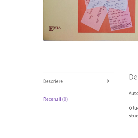
De
Descriere
Auto
Recenzii (0)
O lu
stud