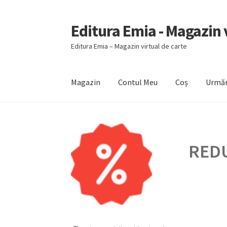
Editura Emia - Magazin v
Sari
Sari
la
la
Editura Emia – Magazin virtual de carte
navigare
conținut
Magazin
Contul Meu
Coș
Urmăr
Prima pagină
Contact
Contul Meu
Coș
Finali
REDU