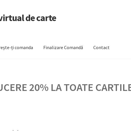
irtual de carte
ește-ți comanda
Finalizare Comandă
Contact
zare Comandă
Newsletter
Urmărește-ți comanda
CERE 20% LA TOATE CARTILE