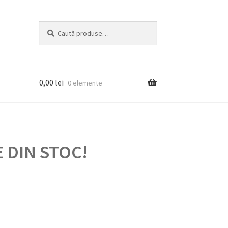
Caută
Caută
după:
0,00
lei
0 elemente
 DIN STOC!