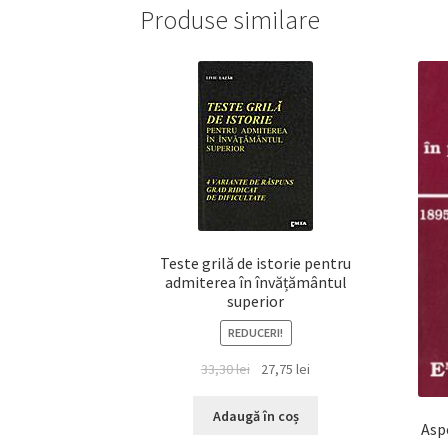
Produse similare
Teste grilă de istorie pentru
admiterea în învățământul
superior
REDUCERI!
Prețul
Prețul
33,30
lei
27,75
lei
inițial
curent
a
este:
Adaugă în coș
Aspe
fost:
27,75 lei.