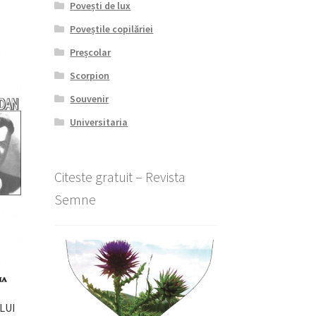
Povești de lux
Poveștile copilăriei
Preșcolar
Scorpion
Souvenir
Universitaria
Citeste gratuit – Revista
Semne
LUI