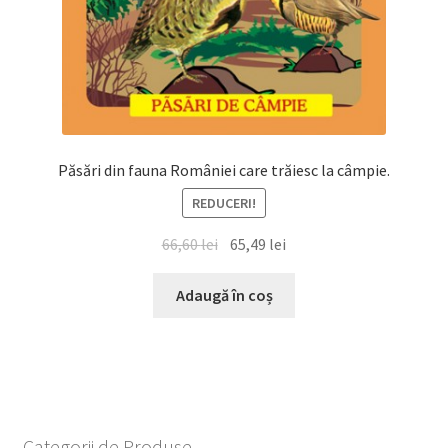
Păsări din fauna României care trăiesc la câmpie.
REDUCERI!
Prețul
Prețul
66,60
lei
65,49
lei
inițial
curent
a
este:
Adaugă în coș
fost:
65,49 lei.
66,60 lei.
Categorii de Produse