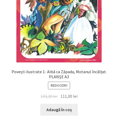
Povești ilustrate 1- Albă ca Zăpada, Motanul încălțat.
PLANȘE A3
REDUCERI!
Prețul
Prețul
133,20
lei
111,00
lei
inițial
curent
a
este:
Adaugă în coș
fost:
111,00 lei.