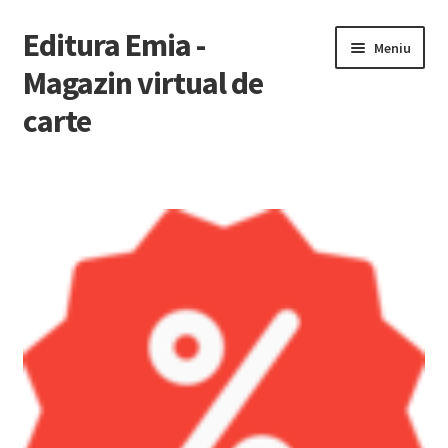
Editura Emia -
Sari
Sari
Meniu
la
la
Magazin virtual de
navigare
conținut
carte
Prima pagină
Contact
Contul Meu
Coș
Finalizare Comandă
Newsletter