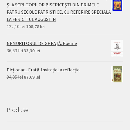
ŞI A SCRIITORILOR BISERICEŞTI DIN PRIMELE
PATRU SECOLE PATRISTICE, CU REFERIRE SPECIALĂ
LA FERICITUL AUGUSTIN
Prețul
Prețul
122,10
lei
108,78
lei
inițial
curent
a
este:
NEMURITORUL DE GHEAŢĂ. Poeme
fost:
108,78 lei.
Prețul
Prețul
36,63
lei
33,30
lei
122,10 lei.
inițial
curent
a
este:
Dicționar - Erată. Invitație la reflecție.
fost:
33,30 lei.
Prețul
Prețul
94,35
lei
87,69
lei
36,63 lei.
inițial
curent
a
este:
fost:
87,69 lei.
94,35 lei.
Produse