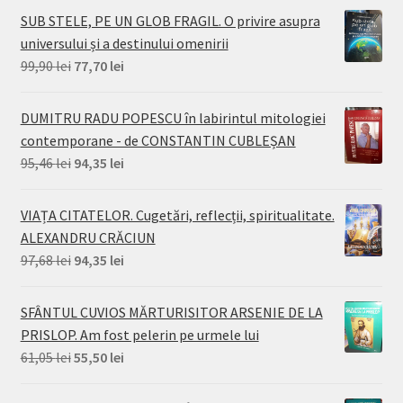
SUB STELE, PE UN GLOB FRAGIL. O privire asupra
universului și a destinului omenirii
Prețul
Prețul
99,90
lei
77,70
lei
inițial
curent
a
este:
DUMITRU RADU POPESCU în labirintul mitologiei
fost:
77,70 lei.
contemporane - de CONSTANTIN CUBLEȘAN
99,90 lei.
Prețul
Prețul
95,46
lei
94,35
lei
inițial
curent
a
este:
VIAȚA CITATELOR. Cugetări, reflecții, spiritualitate.
fost:
94,35 lei.
ALEXANDRU CRĂCIUN
95,46 lei.
Prețul
Prețul
97,68
lei
94,35
lei
inițial
curent
a
este:
SFÂNTUL CUVIOS MĂRTURISITOR ARSENIE DE LA
fost:
94,35 lei.
PRISLOP. Am fost pelerin pe urmele lui
97,68 lei.
Prețul
Prețul
61,05
lei
55,50
lei
inițial
curent
a
este: