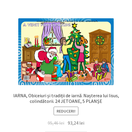
133,20 lei.
IARNA, Obiceiuri și tradiții de iarnă. Nașterea lui Iisus,
colindătorii. 24 JETOANE, 5 PLANȘE
REDUCERI!
Prețul
Prețul
95,46
lei
93,24
lei
inițial
curent