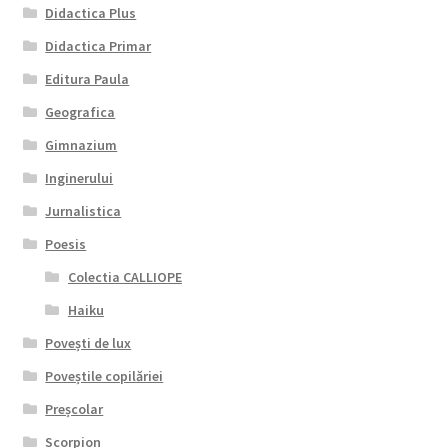
Didactica Plus
Didactica Primar
Editura Paula
Geografica
Gimnazium
Inginerului
Jurnalistica
Poesis
Colectia CALLIOPE
Haiku
Povești de lux
Poveștile copilăriei
Preșcolar
Scorpion