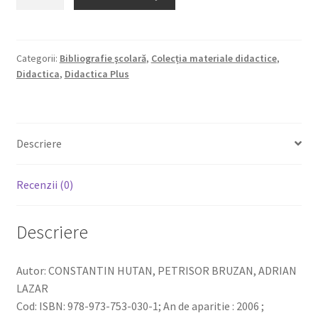
Carte
de
cântece.
Clasele
Categorii:
Bibliografie şcolară
,
Colecția materiale didactice
,
Didactica
,
Didactica Plus
V
-
VIII.
Descriere
Recenzii (0)
Descriere
Autor: CONSTANTIN HUTAN, PETRISOR BRUZAN, ADRIAN
LAZAR
Cod: ISBN: 978-973-753-030-1; An de aparitie : 2006 ;