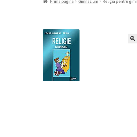
Prima pagină
Gimnazium
Religia pentru gim