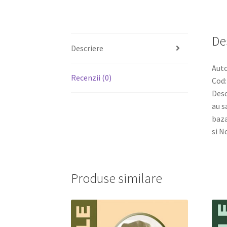
De
Descriere
Auto
Recenzii (0)
Cod:
Desc
au s
baza
si N
Produse similare