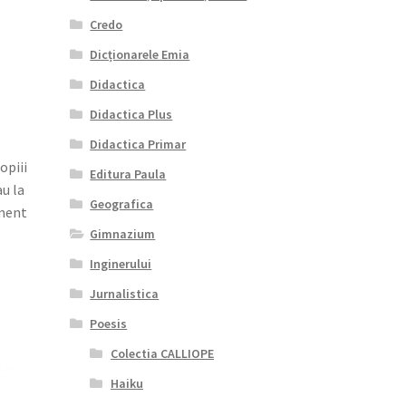
Credo
Dicționarele Emia
Didactica
Didactica Plus
Didactica Primar
opiii
Editura Paula
u la
Geografica
ament
Gimnazium
Inginerului
Jurnalistica
Poesis
Colectia CALLIOPE
Haiku