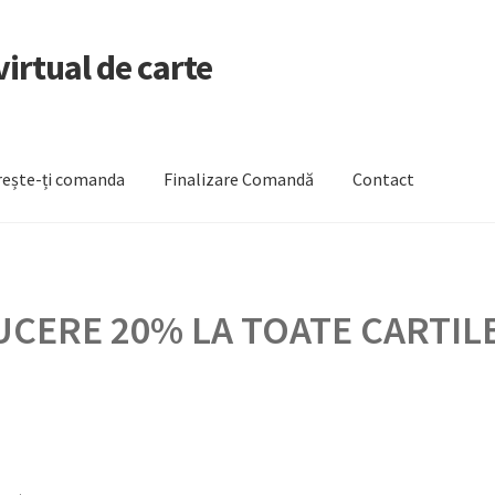
irtual de carte
ește-ți comanda
Finalizare Comandă
Contact
zare Comandă
Newsletter
Urmărește-ți comanda
CERE 20% LA TOATE CARTILE