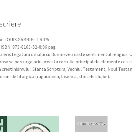
scriere
r: LOUIS GABRIEL TRIPA
 ISBN: 973-8163-52-8;86 pag.
riere: Legatura omului cu Dumnezeu naste sentimentul religios. C
ansa sa parcurga prin aceasta cartulie principalele elemente ce sta
 crestinismului: Sfanta Scriptura, Vechiul Testament, Noul Test
otiuni de liturgica (rugaciunea, biserica, sfintele slujbe).