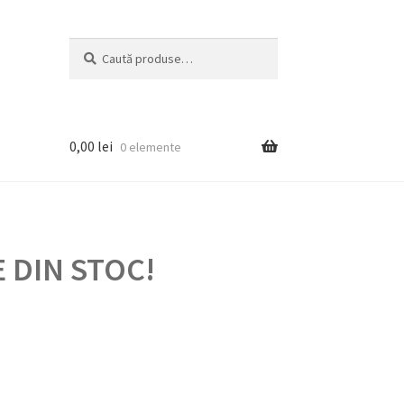
Caută
Caută
după:
0,00
lei
0 elemente
 DIN STOC!