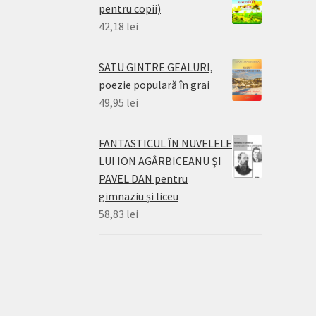
pentru copii)
42,18
lei
SATU GINTRE GEALURI,
poezie populară în grai
49,95
lei
FANTASTICUL ÎN NUVELELE
LUI ION AGÂRBICEANU ŞI
PAVEL DAN pentru
gimnaziu și liceu
58,83
lei