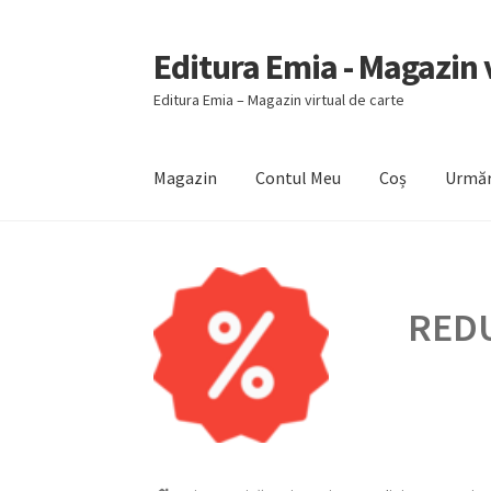
Editura Emia - Magazin v
Sari
Sari
la
la
Editura Emia – Magazin virtual de carte
navigare
conținut
Magazin
Contul Meu
Coș
Urmăr
Prima pagină
Contact
Contul Meu
Coș
Finali
REDU