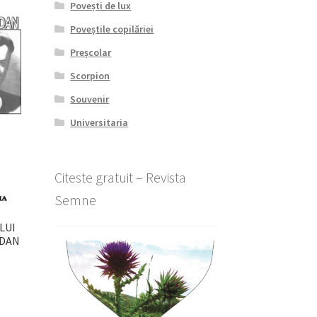
Povești de lux
Poveștile copilăriei
Preșcolar
Scorpion
Souvenir
Universitaria
Citeste gratuit – Revista
Semne
LUI
 DAN