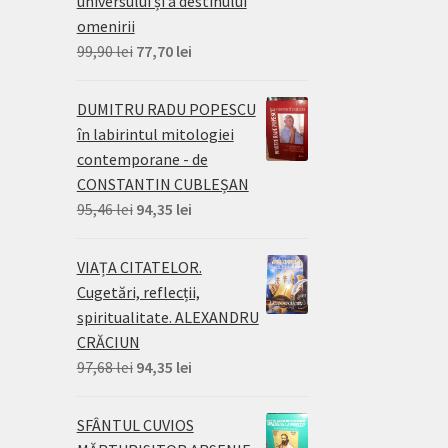
universului și a destinului
omenirii
Prețul
Prețul
99,90
lei
77,70
lei
inițial
curent
a
este:
DUMITRU RADU POPESCU
fost:
77,70 lei.
în labirintul mitologiei
99,90 lei.
contemporane - de
CONSTANTIN CUBLEȘAN
Prețul
Prețul
95,46
lei
94,35
lei
inițial
curent
a
este:
VIAȚA CITATELOR.
fost:
94,35 lei.
Cugetări, reflecții,
95,46 lei.
spiritualitate. ALEXANDRU
CRĂCIUN
Prețul
Prețul
97,68
lei
94,35
lei
inițial
curent
a
este:
SFÂNTUL CUVIOS
fost:
94,35 lei.