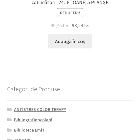
colindătorii. 24 JETOANE, 5 PLANȘE
REDUCERI!
Prețul
Prețul
95,46
lei
93,24
lei
inițial
curent
a
este:
Adaugă în coș
fost:
93,24 lei.
95,46 lei.
Categorii de Produse
ANTISTRES COLOR TERAPY
Bibliografie şcolară
Biblioteca Emia