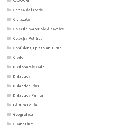
CADOURI
Cartea de istorie
Civilizații
Colecția materiale didactice
Colecția Politics
Confident, Epistolar, Jurnal
Credo
Dicționarele Emia
Didactica
Didactica Plus
Didactica Primar
Editura Paula
Geografica
Gimnazium