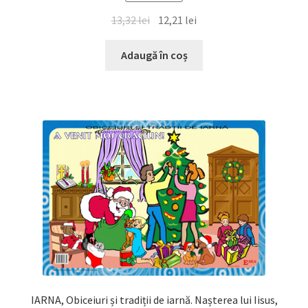
Prețul
Prețul
13,32
lei
12,21
lei
inițial
curent
a
este:
Adaugă în coș
fost:
12,21 lei.
13,32 lei.
IARNA, Obiceiuri și tradiții de iarnă. Nașterea lui Iisus,