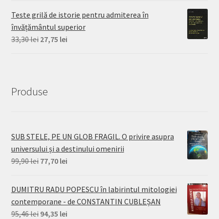
Teste grilă de istorie pentru admiterea în
învățământul superior
Prețul
Prețul
33,30
lei
27,75
lei
inițial
curent
a
este:
fost:
27,75 lei.
33,30 lei.
Produse
SUB STELE, PE UN GLOB FRAGIL. O privire asupra
universului și a destinului omenirii
Prețul
Prețul
99,90
lei
77,70
lei
inițial
curent
a
este:
DUMITRU RADU POPESCU în labirintul mitologiei
fost:
77,70 lei.
contemporane - de CONSTANTIN CUBLEȘAN
99,90 lei.
Prețul
Prețul
95,46
lei
94,35
lei