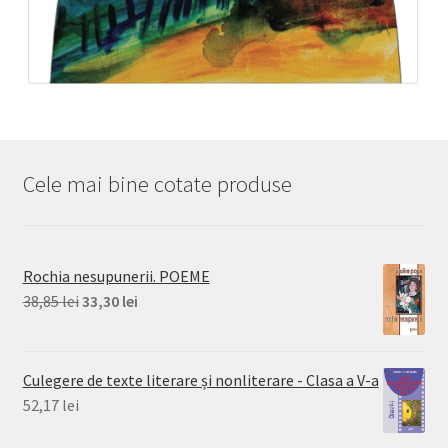
Cele mai bine cotate produse
Rochia nesupunerii. POEME
Prețul
Prețul
38,85
lei
33,30
lei
inițial
curent
a
este:
fost:
33,30 lei.
Culegere de texte literare și nonliterare - Clasa a V-a
38,85 lei.
52,17
lei