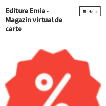
Editura Emia -
Sari
Sari
Meniu
la
la
Magazin virtual de
navigare
conținut
carte
Prima pagină
Contact
Contul Meu
Coș
Finalizare Comandă
Newsletter