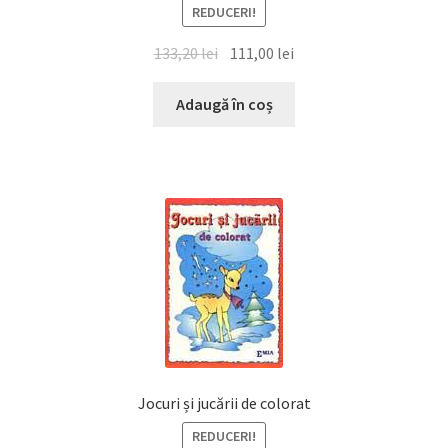
REDUCERI!
Prețul
Prețul
133,20
lei
111,00
lei
inițial
curent
a
este:
Adaugă în coș
fost:
111,00 lei.
133,20 lei.
Jocuri și jucării de colorat
REDUCERI!