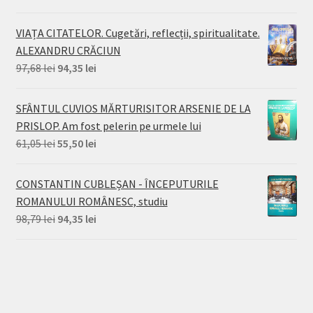
inițial
curent
a
este:
VIAȚA CITATELOR. Cugetări, reflecții, spiritualitate.
fost:
94,35 lei.
ALEXANDRU CRĂCIUN
95,46 lei.
Prețul
Prețul
97,68
lei
94,35
lei
inițial
curent
a
este:
SFÂNTUL CUVIOS MĂRTURISITOR ARSENIE DE LA
fost:
94,35 lei.
PRISLOP. Am fost pelerin pe urmele lui
97,68 lei.
Prețul
Prețul
61,05
lei
55,50
lei
inițial
curent
a
este:
CONSTANTIN CUBLEȘAN - ÎNCEPUTURILE
fost:
55,50 lei.
ROMANULUI ROMÂNESC, studiu
61,05 lei.
Prețul
Prețul
98,79
lei
94,35
lei
inițial
curent
a
este:
fost:
94,35 lei.
98,79 lei.