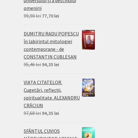
universului și a destinului
omenirii
Prețul
Prețul
99,90
lei
77,70
lei
inițial
curent
a
este:
DUMITRU RADU POPESCU
fost:
77,70 lei.
în labirintul mitologiei
99,90 lei.
contemporane - de
CONSTANTIN CUBLEȘAN
Prețul
Prețul
95,46
lei
94,35
lei
inițial
curent
a
este:
VIAȚA CITATELOR.
fost:
94,35 lei.
Cugetări, reflecții,
95,46 lei.
spiritualitate. ALEXANDRU
CRĂCIUN
Prețul
Prețul
97,68
lei
94,35
lei
inițial
curent
a
este:
SFÂNTUL CUVIOS
fost:
94,35 lei.