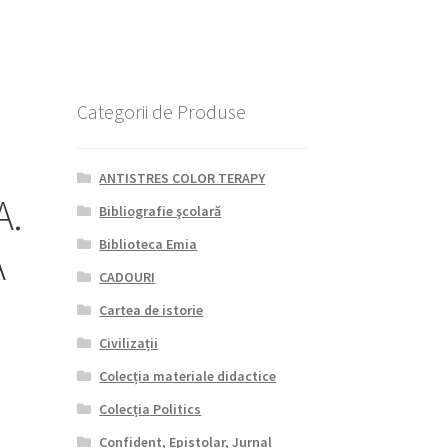
Categorii de Produse
ANTISTRES COLOR TERAPY
A.
Bibliografie şcolară
Biblioteca Emia
A
CADOURI
Cartea de istorie
Civilizații
Colecția materiale didactice
Colecția Politics
Confident, Epistolar, Jurnal