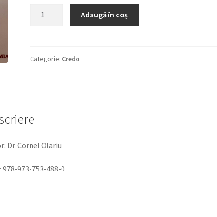
a
este:
Cantitate
Adaugă în coș
Pelerin
fost:
36,63 lei.
pe
38,85 lei.
urmele
Părintelui
Categorie:
Credo
ARSENIE
BOCA.
VIAȚA,
PERSONALITATEA
scriere
ȘI
ÎNVĂȚĂTURILE
SALE.
r: Dr. Cornel Olariu
: 978-973-753-488-0