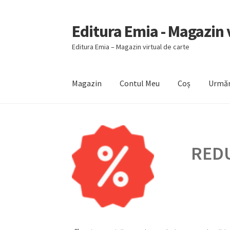
Editura Emia - Magazin v
Sari
Sari
la
la
Editura Emia – Magazin virtual de carte
navigare
conținut
Magazin
Contul Meu
Coș
Urmăr
Prima pagină
Contact
Contul Meu
Coș
Finali
REDU