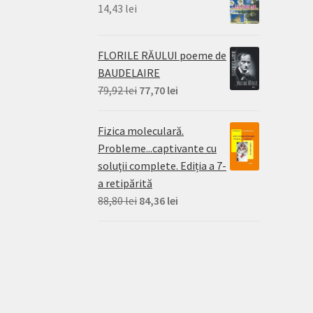
14,43
lei
FLORILE RĂULUI poeme de
BAUDELAIRE
Prețul
Prețul
79,92
lei
77,70
lei
inițial
curent
a
este:
Fizica moleculară.
fost:
77,70 lei.
Probleme...captivante cu
79,92 lei.
soluţii complete. Ediția a 7-
a retipărită
Prețul
Prețul
88,80
lei
84,36
lei
inițial
curent
a
este:
fost:
84,36 lei.
88,80 lei.