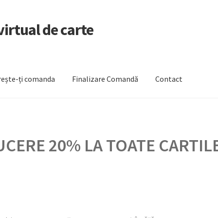
irtual de carte
ește-ți comanda
Finalizare Comandă
Contact
zare Comandă
Newsletter
Urmărește-ți comanda
CERE 20% LA TOATE CARTILE