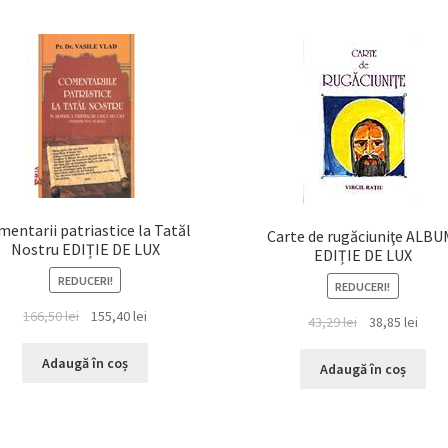
entarii patriastice la Tatăl
Carte de rugăciuniţe ALBU
Nostru EDIȚIE DE LUX
EDIȚIE DE LUX
REDUCERI!
REDUCERI!
Prețul
Prețul
166,50
lei
155,40
lei
Prețul
Prețu
43,29
lei
38,85
lei
inițial
curent
inițial
cure
a
este:
Adaugă în coș
a
este:
Adaugă în coș
fost:
155,40 lei.
fost:
38,85 
166,50 lei.
43,29 lei.