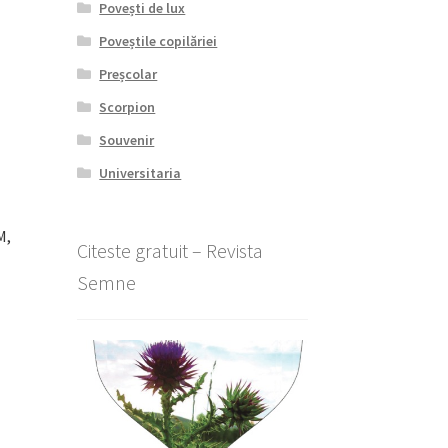
Povești de lux
Poveștile copilăriei
Preșcolar
Scorpion
Souvenir
Universitaria
M,
Citeste gratuit – Revista
Semne
l
nt
lei.