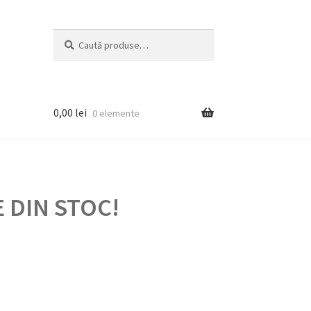
Caută
Caută
după:
0,00
lei
0 elemente
 DIN STOC!