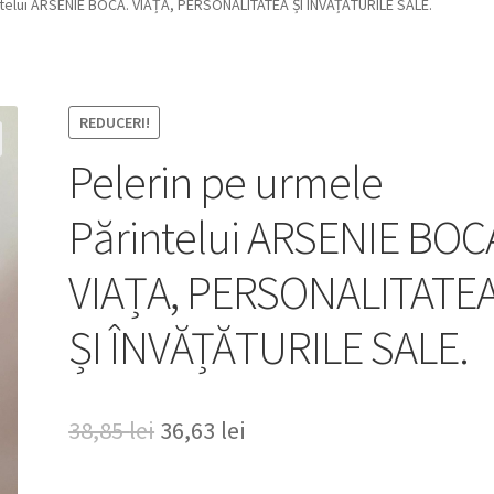
ntelui ARSENIE BOCA. VIAȚA, PERSONALITATEA ȘI ÎNVĂȚĂTURILE SALE.
REDUCERI!
Pelerin pe urmele
Părintelui ARSENIE BOC
VIAȚA, PERSONALITATE
ȘI ÎNVĂȚĂTURILE SALE.
Prețul
Prețul
38,85
lei
36,63
lei
inițial
curent