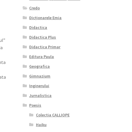
Credo
Dicționarele Emia
Didactica
Didactica Plus
ul”
Didactica Primar
ra
Editura Paula
nta
Geografica
Gimnazium
ata
Inginerului
Jurnalistica
Poesis
Colectia CALLIOPE
Haiku