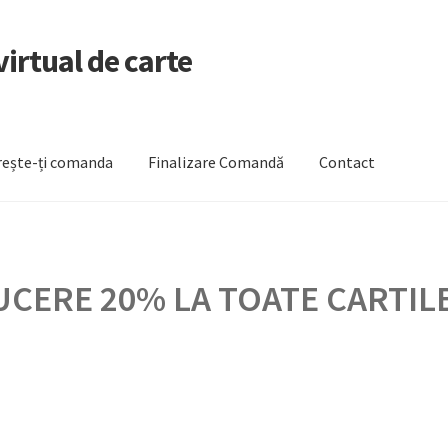
irtual de carte
ește-ți comanda
Finalizare Comandă
Contact
zare Comandă
Newsletter
Urmărește-ți comanda
CERE 20% LA TOATE CARTILE