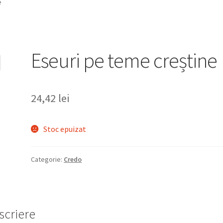
e
Eseuri pe teme creștine
24,42
lei
Stoc epuizat
Categorie:
Credo
scriere