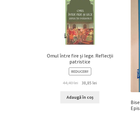
Omul între fire și lege. Reflecții
patristice
REDUCERI!
Prețul
Prețul
44,40
lei
38,85
lei
inițial
curent
a
este:
Adaugă în coș
Bise
fost:
38,85 lei.
Epis
44,40 lei.