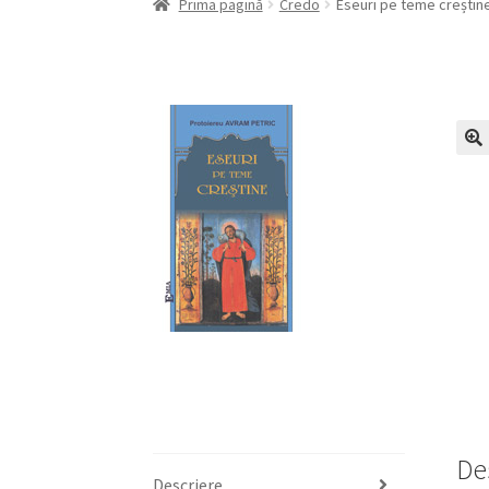
Prima pagină
Credo
Eseuri pe teme creștin
De
Descriere