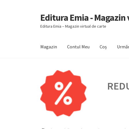
Editura Emia - Magazin v
Sari
Sari
la
la
Editura Emia – Magazin virtual de carte
navigare
conținut
Magazin
Contul Meu
Coș
Urmăr
Prima pagină
Contact
Contul Meu
Coș
Finali
REDU