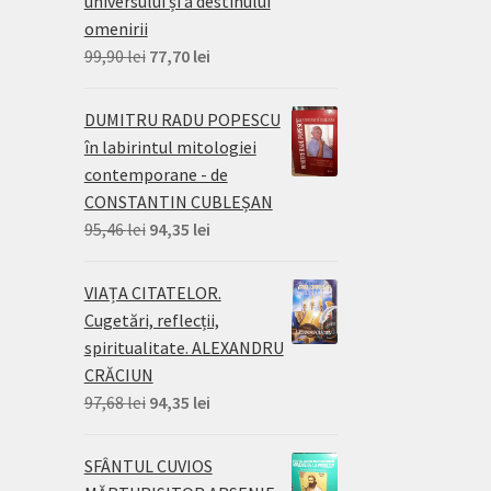
universului și a destinului
omenirii
Prețul
Prețul
99,90
lei
77,70
lei
inițial
curent
a
este:
DUMITRU RADU POPESCU
fost:
77,70 lei.
în labirintul mitologiei
99,90 lei.
contemporane - de
CONSTANTIN CUBLEȘAN
Prețul
Prețul
95,46
lei
94,35
lei
inițial
curent
a
este:
VIAȚA CITATELOR.
fost:
94,35 lei.
Cugetări, reflecții,
95,46 lei.
spiritualitate. ALEXANDRU
CRĂCIUN
Prețul
Prețul
97,68
lei
94,35
lei
inițial
curent
a
este:
SFÂNTUL CUVIOS
fost:
94,35 lei.