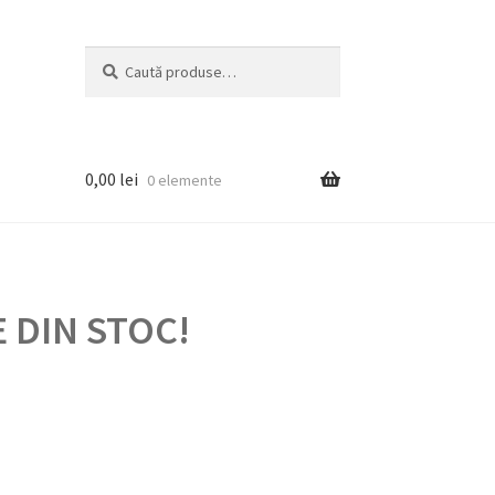
Caută
Caută
după:
0,00
lei
0 elemente
 DIN STOC!