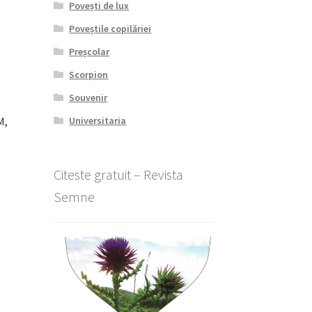
Povești de lux
Poveștile copilăriei
Preșcolar
Scorpion
Souvenir
M,
Universitaria
Citeste gratuit – Revista
l
Semne
nt
lei.