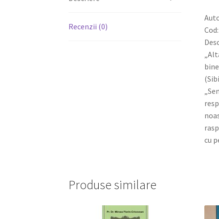
Auto
Recenzii (0)
Cod:
Desc
„Alt
bine
(Sib
„Sem
resp
noas
rasp
cu p
Produse similare