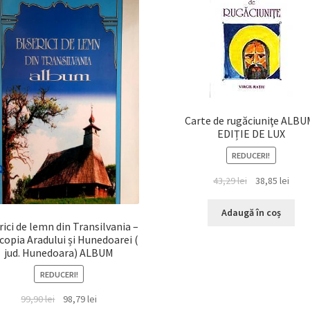
Carte de rugăciuniţe ALBU
EDIȚIE DE LUX
REDUCERI!
Prețul
Prețu
43,29
lei
38,85
lei
inițial
cure
a
este:
Adaugă în coș
rici de lemn din Transilvania –
fost:
38,85 
copia Aradului și Hunedoarei (
43,29 lei.
jud. Hunedoara) ALBUM
REDUCERI!
Prețul
Prețul
99,90
lei
98,79
lei