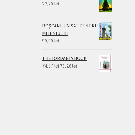
22,20
lei
ROŞCANI, UN SAT PENTRU
MILENIUL III
99,90
lei
THE IORDANIA BOOK
Prețul
Prețul
74,37
lei
73,26
lei
inițial
curent
a
este:
fost:
73,26 lei.
74,37 lei.