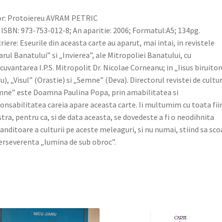
r: Protoiereu AVRAM PETRIC
 ISBN: 973-753-012-8; An aparitie: 2006; Formatul:A5; 134pg.
riere: Eseurile din aceasta carte au aparut, mai intai, in revistele
arul Banatului” si „Invierea”, ale Mitropoliei Banatului, cu
cuvantarea I.P.S. Mitropolit Dr. Nicolae Corneanu; in „Iisus biruitor
iu), „Visul” (Orastie) si „Semne” (Deva). Directorul revistei de cultu
ne” este Doamna Paulina Popa, prin amabilitatea si
onsabilitatea careia apare aceasta carte. Ii multumim cu toata fii
tra, pentru ca, si de data aceasta, se dovedeste a fi o neodihnita
anditoare a culturii pe aceste meleaguri, si nu numai, stiind sa sco
erseverenta „lumina de sub obroc”.