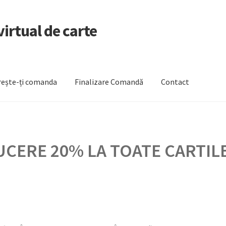
irtual de carte
ește-ți comanda
Finalizare Comandă
Contact
zare Comandă
Newsletter
Urmărește-ți comanda
CERE 20% LA TOATE CARTILE