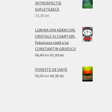
INTROSPECŢIE
SUFLETEASCĂ
33,30
lei
LUMINA DIN ADÂNCURI.
CRISTALE ȘI CUARȚURI.
Fabuloasa viaţă a lui
CONSTANTIN GRUESCU
Prețul
Prețul
88,80
lei
87,69
lei
inițial
curent
a
este:
POVESTE DE VIAŢĂ
fost:
87,69 lei.
Prețul
Prețul
55,50
lei
49,95
lei
88,80 lei.
inițial
curent
a
este:
fost:
49,95 lei.
55,50 lei.