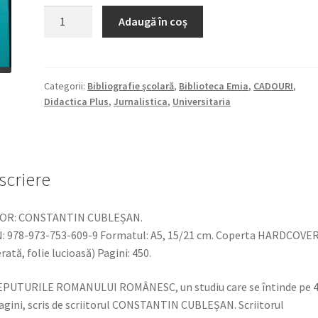
a
este:
Cantitate
Adaugă în coș
CONSTANTIN
fost:
94,35 lei.
CUBLEȘAN
98,79 lei.
-
ÎNCEPUTURILE
Categorii:
Bibliografie şcolară
,
Biblioteca Emia
,
CADOURI
,
Didactica Plus
,
Jurnalistica
,
Universitaria
ROMANULUI
ROMÂNESC,
studiu
scriere
OR: CONSTANTIN CUBLEȘAN.
: 978-973-753-609-9 Formatul: A5, 15/21 cm. Coperta HARDCOVER
rată, folie lucioasă) Pagini: 450.
EPUTURILE ROMANULUI ROMÂNESC, un studiu care se întinde pe 
agini, scris de scriitorul CONSTANTIN CUBLEȘAN. Scriitorul