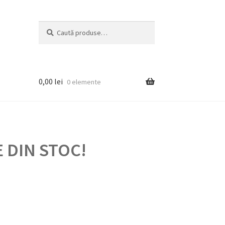
Caută
Caută
după:
0,00
lei
0 elemente
 DIN STOC!