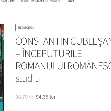
EȘAN – ÎNCEPUTURILE ROMANULUI ROMÂNESC, studiu
REDUCERI!
CONSTANTIN CUBLEȘA
– ÎNCEPUTURILE
ROMANULUI ROMÂNESC
studiu
Prețul
Prețul
98,79
lei
94,35
lei
inițial
curent