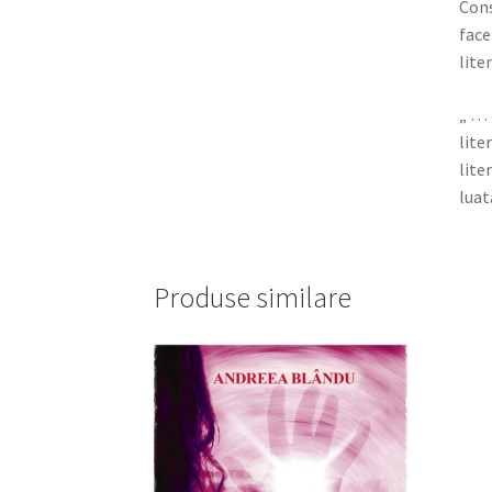
Cons
face
lite
„ … 
lite
lite
luat
Produse similare