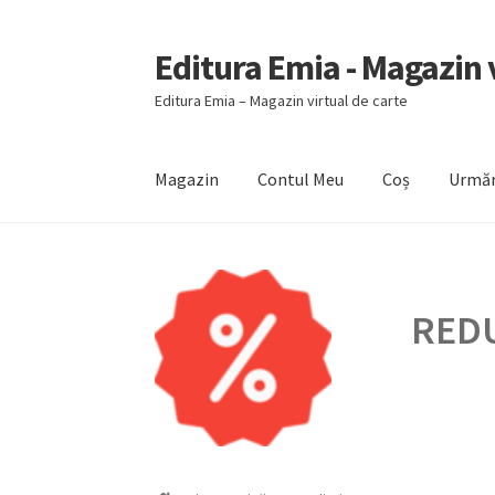
Editura Emia - Magazin v
Sari
Sari
la
la
Editura Emia – Magazin virtual de carte
navigare
conținut
Magazin
Contul Meu
Coș
Urmăr
Prima pagină
Contact
Contul Meu
Coș
Finali
REDU