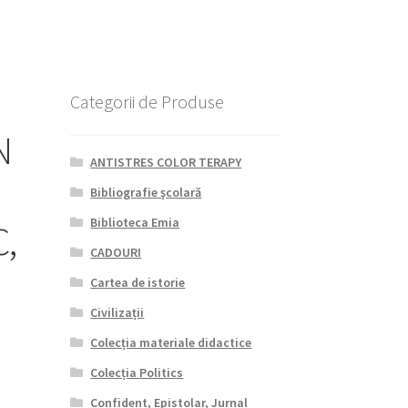
Categorii de Produse
N
ANTISTRES COLOR TERAPY
Bibliografie şcolară
Biblioteca Emia
,
CADOURI
Cartea de istorie
Civilizații
Colecția materiale didactice
Colecția Politics
Confident, Epistolar, Jurnal