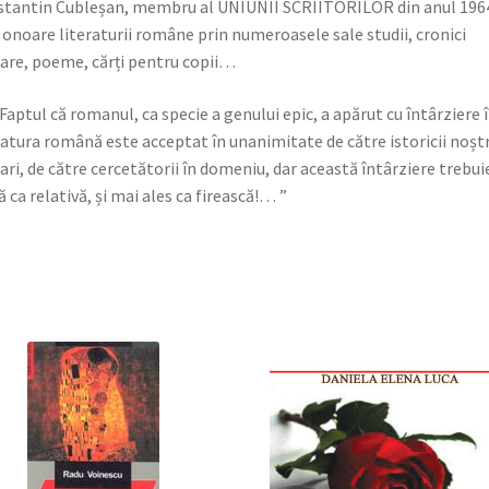
tantin Cubleșan, membru al UNIUNII SCRIITORILOR din anul 196
 onoare literaturii române prin numeroasele sale studii, cronici
rare, poeme, cărți pentru copii…
Faptul că romanul, ca specie a genului epic, a apărut cu întârziere 
ratura română este acceptat în unanimitate de către istoricii noștr
rari, de către cercetătorii în domeniu, dar această întârziere trebui
ă ca relativă, și mai ales ca firească!… ”