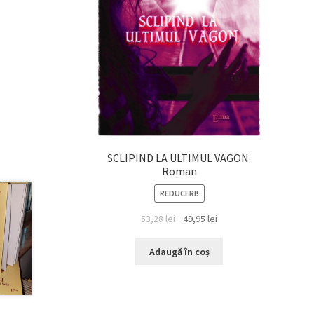
SCLIPIND LA ULTIMUL VAGON.
Roman
REDUCERI!
Prețul
Prețul
53,28
lei
49,95
lei
inițial
curent
a
este:
Adaugă în coș
fost:
49,95 lei.
53,28 lei.