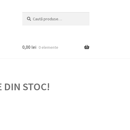
Caută
Caută
după:
0,00
lei
0 elemente
 DIN STOC!