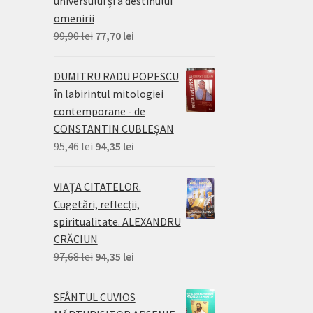
universului și a destinului
omenirii
Prețul
Prețul
99,90
lei
77,70
lei
inițial
curent
a
este:
DUMITRU RADU POPESCU
fost:
77,70 lei.
în labirintul mitologiei
99,90 lei.
contemporane - de
CONSTANTIN CUBLEȘAN
Prețul
Prețul
95,46
lei
94,35
lei
inițial
curent
a
este:
VIAȚA CITATELOR.
fost:
94,35 lei.
Cugetări, reflecții,
95,46 lei.
spiritualitate. ALEXANDRU
CRĂCIUN
Prețul
Prețul
97,68
lei
94,35
lei
inițial
curent
a
este:
SFÂNTUL CUVIOS
fost:
94,35 lei.