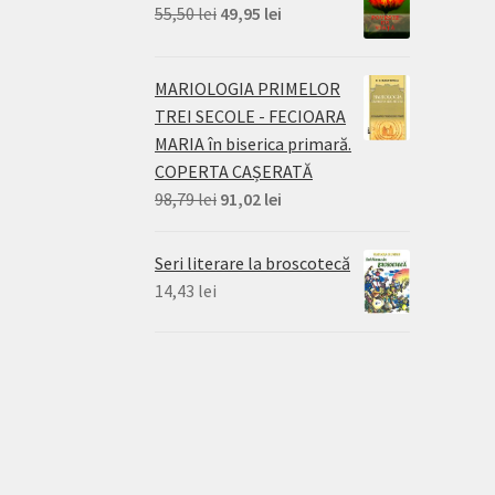
Prețul
Prețul
55,50
lei
49,95
lei
inițial
curent
a
este:
MARIOLOGIA PRIMELOR
fost:
49,95 lei.
TREI SECOLE - FECIOARA
55,50 lei.
MARIA în biserica primară.
COPERTA CAȘERATĂ
Prețul
Prețul
98,79
lei
91,02
lei
inițial
curent
a
este:
Seri literare la broscotecă
fost:
91,02 lei.
14,43
lei
98,79 lei.