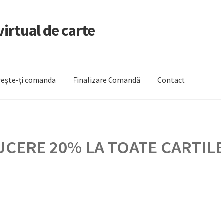
irtual de carte
ește-ți comanda
Finalizare Comandă
Contact
zare Comandă
Newsletter
Urmărește-ți comanda
CERE 20% LA TOATE CARTILE