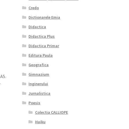
Credo
Dicționarele Emia
Didactica
Didactica Plus
Didactica Primar
Editura Paula
Geografica
Gimnazium
 A5.
e
Inginerului
Jurnalistica
Poesis
Colectia CALLIOPE
Haiku