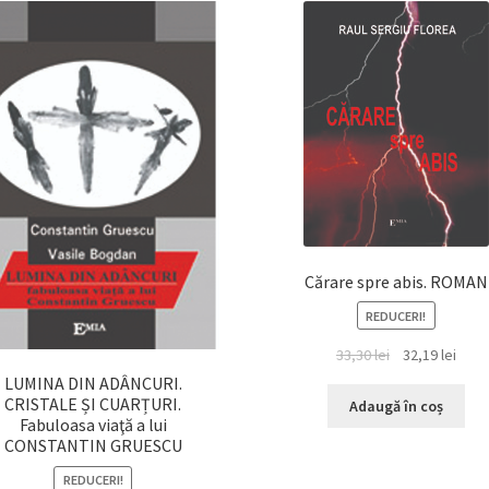
Cărare spre abis. ROMAN
REDUCERI!
Prețul
Prețu
33,30
lei
32,19
lei
inițial
cure
LUMINA DIN ADÂNCURI.
a
este:
CRISTALE ȘI CUARȚURI.
Adaugă în coș
Fabuloasa viaţă a lui
fost:
32,19 
CONSTANTIN GRUESCU
33,30 lei.
REDUCERI!