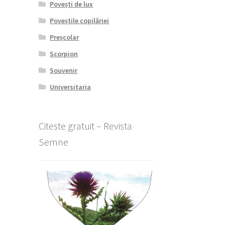
Povești de lux
Poveștile copilăriei
Preșcolar
Scorpion
Souvenir
Universitaria
Citeste gratuit – Revista
Semne
l
nt
lei.