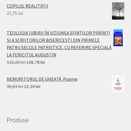
COPILUL REALITĂŢII
27,75
lei
TEOLOGIA IUBIRII ÎN VIZIUNEA SFINŢILOR PĂRINŢI
ŞI A SCRIITORILOR BISERICEŞTI DIN PRIMELE
PATRU SECOLE PATRISTICE, CU REFERIRE SPECIALĂ
LA FERICITUL AUGUSTIN
Prețul
Prețul
122,10
lei
108,78
lei
inițial
curent
a
este:
NEMURITORUL DE GHEAŢĂ. Poeme
fost:
108,78 lei.
Prețul
Prețul
36,63
lei
33,30
lei
122,10 lei.
inițial
curent
a
este:
fost:
33,30 lei.
36,63 lei.
Produse