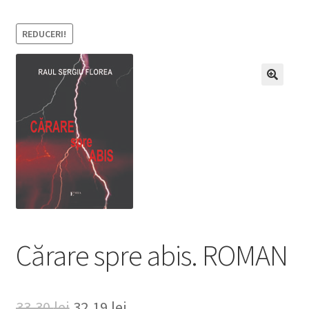
REDUCERI!
Cărare spre abis. ROMAN
Prețul
Prețul
33,30
lei
32,19
lei