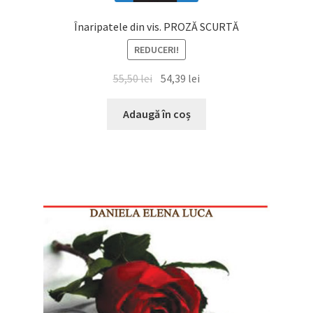
Înaripatele din vis. PROZĂ SCURTĂ
REDUCERI!
Prețul
Prețul
55,50
lei
54,39
lei
inițial
curent
a
este:
Adaugă în coș
fost:
54,39 lei.
55,50 lei.