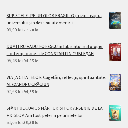
SUB STELE, PE UN GLOB FRAGIL. O privire asupra
universului și a destinului omenirii
Prețul
Prețul
99,90
lei
77,70
lei
inițial
curent
a
este:
DUMITRU RADU POPESCU în labirintul mitologiei
fost:
77,70 lei.
contemporane - de CONSTANTIN CUBLEȘAN
99,90 lei.
Prețul
Prețul
95,46
lei
94,35
lei
inițial
curent
a
este:
VIAȚA CITATELOR. Cugetări, reflecții, spiritualitate.
fost:
94,35 lei.
ALEXANDRU CRĂCIUN
95,46 lei.
Prețul
Prețul
97,68
lei
94,35
lei
inițial
curent
a
este:
SFÂNTUL CUVIOS MĂRTURISITOR ARSENIE DE LA
fost:
94,35 lei.
PRISLOP. Am fost pelerin pe urmele lui
97,68 lei.
Prețul
Prețul
61,05
lei
55,50
lei