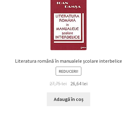
Literatura română în manualele școlare interbelice
REDUCERI!
Prețul
Prețul
27,75
lei
26,64
lei
inițial
curent
a
este:
Adaugă în coș
fost:
26,64 lei.
27,75 lei.