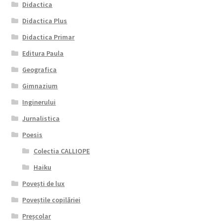
Didactica
Didactica Plus
Didactica Primar
Editura Paula
Geografica
Gimnazium
Inginerului
Jurnalistica
Poesis
Colectia CALLIOPE
Haiku
Povești de lux
Poveștile copilăriei
Preșcolar