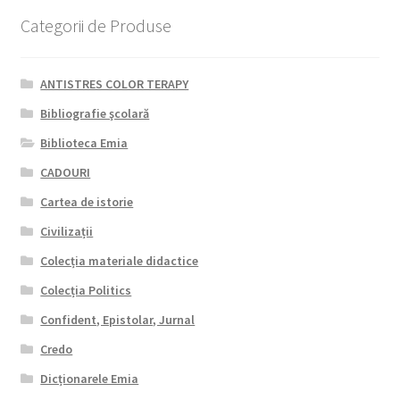
Categorii de Produse
ANTISTRES COLOR TERAPY
Bibliografie şcolară
Biblioteca Emia
CADOURI
Cartea de istorie
Civilizații
Colecția materiale didactice
Colecția Politics
Confident, Epistolar, Jurnal
Credo
Dicționarele Emia