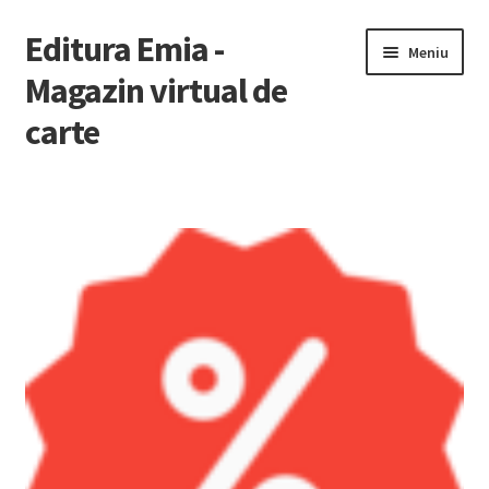
Editura Emia -
Sari
Sari
Meniu
la
la
Magazin virtual de
navigare
conținut
carte
Prima pagină
Contact
Contul Meu
Coș
Finalizare Comandă
Newsletter