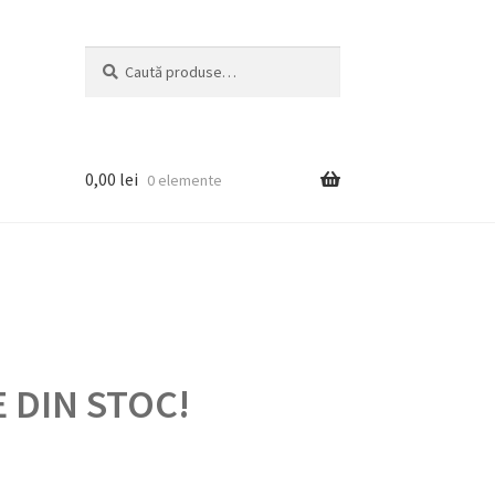
Caută
Caută
după:
0,00
lei
0 elemente
 DIN STOC!