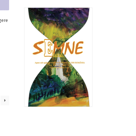
gere
l
nt
lei.