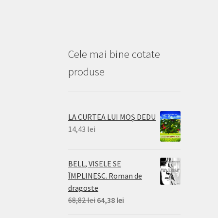
Cele mai bine cotate
produse
LA CURTEA LUI MOŞ DEDU
14,43
lei
BELL, VISELE SE
ÎMPLINESC. Roman de
dragoste
Prețul
Prețul
68,82
lei
64,38
lei
inițial
curent