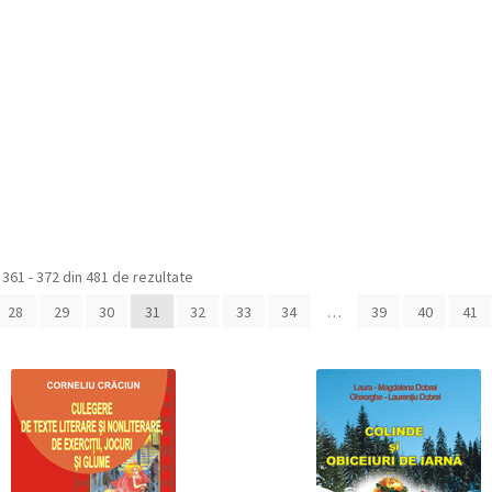
Sortat
 361 - 372 din 481 de rezultate
după
28
29
30
31
32
33
34
…
39
40
41
cele
mai
recente