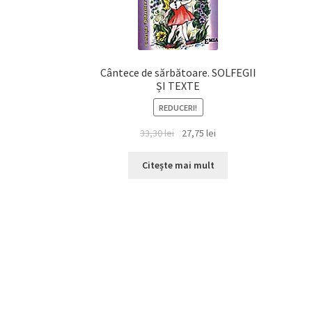
Cântece de sărbătoare. SOLFEGII
ȘI TEXTE
REDUCERI!
Prețul
Prețul
33,30
lei
27,75
lei
inițial
curent
a
este:
Citește mai mult
fost:
27,75 lei.
33,30 lei.