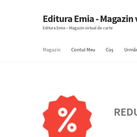
Editura Emia - Magazin v
Sari
Sari
la
la
Editura Emia – Magazin virtual de carte
navigare
conținut
Magazin
Contul Meu
Coș
Urmăr
Prima pagină
Contact
Contul Meu
Coș
Finali
REDU