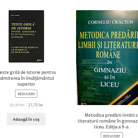
este grilă de istorie pentru
admiterea în învățământul
superior
REDUCERI!
Prețul
Prețul
33,30
lei
27,75
lei
inițial
curent
Metodica predării limbii s
a
este:
Adaugă în coș
literaturii române în gimnazi
fost:
27,75 lei.
liceu. Ediția a 9-a.
33,30 lei.
REDUCERI!