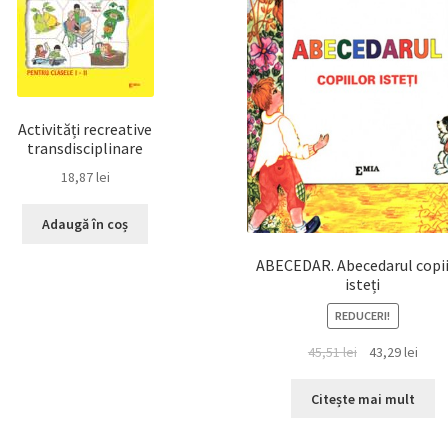
Activități recreative
transdisciplinare
18,87
lei
Adaugă în coș
ABECEDAR. Abecedarul copii
isteți
REDUCERI!
Prețul
Prețu
45,51
lei
43,29
lei
inițial
cure
a
este:
Citește mai mult
fost:
43,29 
45,51 lei.