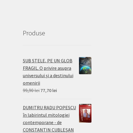
Produse
SUB STELE, PE UN GLOB
FRAGIL. O privire asupra
universului și a destinului
omenirii
Prețul
Prețul
99,90
lei
77,70
lei
inițial
curent
a
este:
DUMITRU RADU POPESCU
fost:
77,70 lei.
în labirintul mitologiei
99,90 lei.
contemporane - de
CONSTANTIN CUBLEȘAN