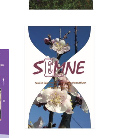
ul
ent
e:
10 lei.