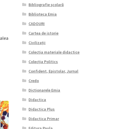
Bibliografie şcolară
Biblioteca Emia
CADOURI
Cartea de istorie
Valea
Civilizații
Colecția materiale didactice
Colecția Politics
Confident, Epistolar, Jurnal
Credo
Dicționarele Emia
Didactica
Didactica Plus
Didactica Primar
Editura Paula