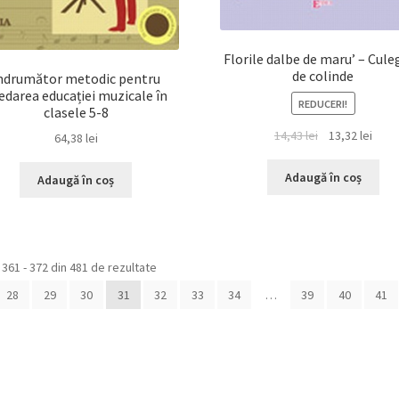
Florile dalbe de maru’ – Cule
de colinde
ndrumător metodic pentru
edarea educației muzicale în
REDUCERI!
clasele 5-8
Prețul
Prețu
14,43
lei
13,32
lei
64,38
lei
inițial
cure
a
este:
Adaugă în coș
Adaugă în coș
fost:
13,32 
14,43 lei.
Sortat
 361 - 372 din 481 de rezultate
după
28
29
30
31
32
33
34
…
39
40
41
cele
mai
recente