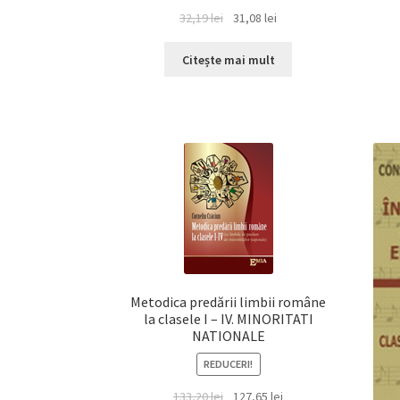
Prețul
Prețul
32,19
lei
31,08
lei
inițial
curent
a
este:
Citește mai mult
fost:
31,08 lei.
32,19 lei.
Metodica predării limbii române
la clasele I – IV. MINORITATI
NATIONALE
REDUCERI!
Prețul
Prețul
133,20
lei
127,65
lei