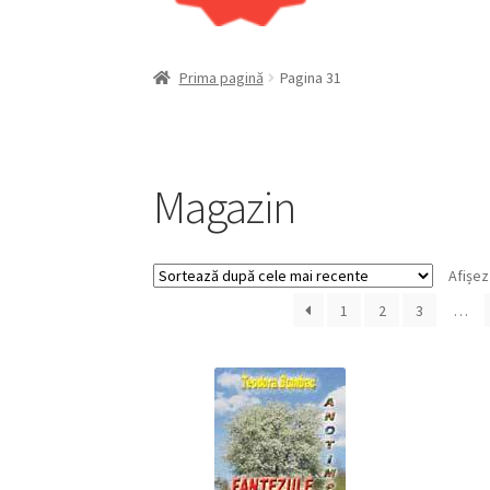
Prima pagină
Pagina 31
Magazin
Afișez
1
2
3
…