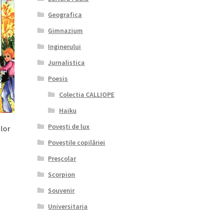
Geografica
Gimnazium
Inginerului
Jurnalistica
Poesis
Colectia CALLIOPE
Haiku
Povești de lux
lor
Poveștile copilăriei
Preșcolar
l
Scorpion
nt
Souvenir
lei.
Universitaria