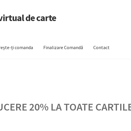
irtual de carte
ește-ți comanda
Finalizare Comandă
Contact
zare Comandă
Newsletter
Urmărește-ți comanda
CERE 20% LA TOATE CARTILE