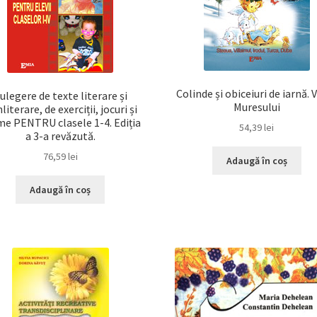
Colinde și obiceiuri de iarnă. 
ulegere de texte literare și
Muresului
literare, de exerciții, jocuri și
me PENTRU clasele 1-4. Ediția
54,39
lei
a 3-a revăzută.
76,59
lei
Adaugă în coș
Adaugă în coș