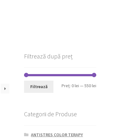
Filtrează după preț
Preț
Preț
Preț:
0 lei
—
550 lei
Filtrează
minim
maxim
Categorii de Produse
ANTISTRES COLOR TERAPY