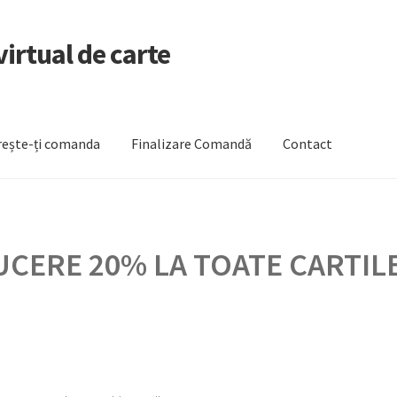
irtual de carte
ește-ți comanda
Finalizare Comandă
Contact
zare Comandă
Newsletter
Urmărește-ți comanda
CERE 20% LA TOATE CARTILE