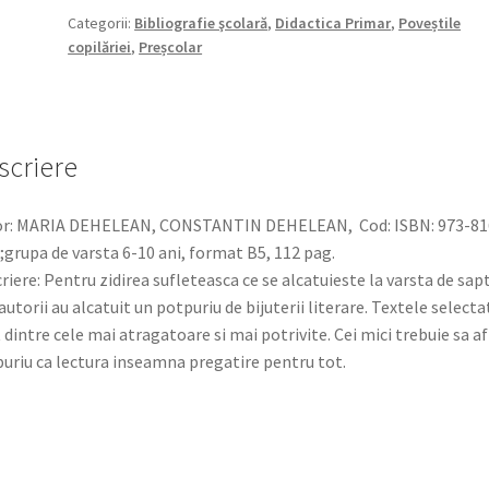
10
Categorii:
Bibliografie şcolară
,
Didactica Primar
,
Poveștile
copilăriei
,
Preșcolar
ANI
-
Povești,
povestiri,
poezii
scriere
or: MARIA DEHELEAN, CONSTANTIN DEHELEAN, Cod: ISBN: 973-81
;grupa de varsta 6-10 ani, format B5, 112 pag.
riere: Pentru zidirea sufleteasca ce se alcatuieste la varsta de sap
 autorii au alcatuit un potpuriu de bijuterii literare. Textele selecta
 dintre cele mai atragatoare si mai potrivite. Cei mici trebuie sa af
uriu ca lectura inseamna pregatire pentru tot.