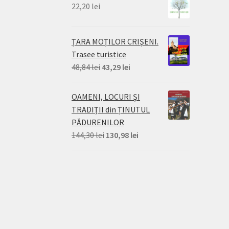
22,20
lei
ŢARA MOŢILOR CRIŞENI.
Trasee turistice
Prețul
Prețul
48,84
lei
43,29
lei
inițial
curent
a
este:
OAMENI, LOCURI ŞI
fost:
43,29 lei.
TRADIŢII din ȚINUTUL
48,84 lei.
PĂDURENILOR
Prețul
Prețul
144,30
lei
130,98
lei
inițial
curent
a
este:
fost:
130,98 lei.
144,30 lei.