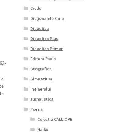
Credo
Dicționarele Emia
Didactica
Didactica Plus
Didactica Primar
Editura Paula
63-
Geografica
te
Gimnazium
te
Inginerului
le
Jurnalistica
Poesis
Colectia CALLIOPE
Haiku