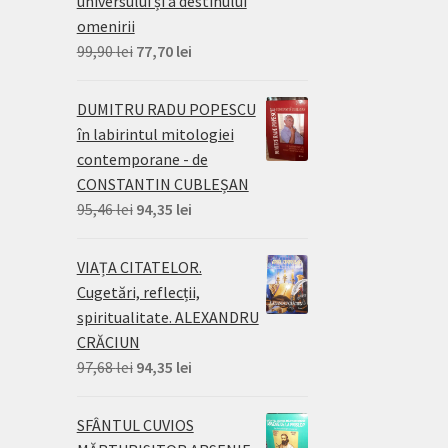
universului și a destinului
omenirii
Prețul
Prețul
99,90
lei
77,70
lei
inițial
curent
a
este:
DUMITRU RADU POPESCU
fost:
77,70 lei.
în labirintul mitologiei
99,90 lei.
contemporane - de
CONSTANTIN CUBLEȘAN
Prețul
Prețul
95,46
lei
94,35
lei
inițial
curent
a
este:
VIAȚA CITATELOR.
fost:
94,35 lei.
Cugetări, reflecții,
95,46 lei.
spiritualitate. ALEXANDRU
CRĂCIUN
Prețul
Prețul
97,68
lei
94,35
lei
inițial
curent
a
este:
SFÂNTUL CUVIOS
fost:
94,35 lei.