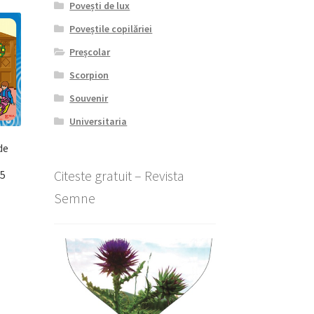
Povești de lux
Poveștile copilăriei
Preșcolar
Scorpion
Souvenir
Universitaria
de
Citeste gratuit – Revista
 5
Semne
l
nt
lei.