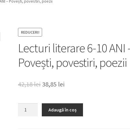
 ANI – Povești, povestiri, poezii
REDUCERI!
Lecturi literare 6-10 ANI 
Povești, povestiri, poezii
Prețul
Prețul
42,18
lei
38,85
lei
inițial
curent
a
este:
Cantitate
Adaugă în coș
Lecturi
fost:
38,85 lei.
literare
42,18 lei.
6-