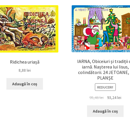
IARNA, Obiceiuri și tradiții 
Ridichea uriașă
iarnă. Nașterea lui Iisus,
8,88
lei
colindătorii. 24 JETOANE,
PLANȘE
Adaugă în coș
REDUCERI!
Prețul
Prețu
95,46
lei
93,24
lei
inițial
cure
a
este:
Adaugă în coș
fost:
93,24 
95,46 lei.