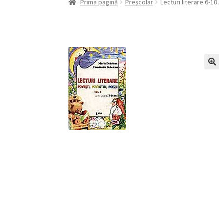
Prima pagină
Preșcolar
Lecturi literare 6-10