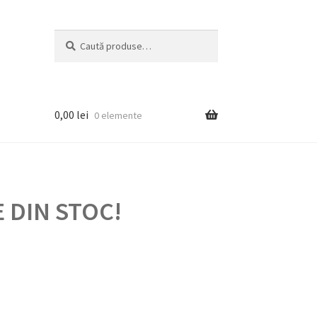
Caută
Caută
după:
0,00
lei
0 elemente
 DIN STOC!