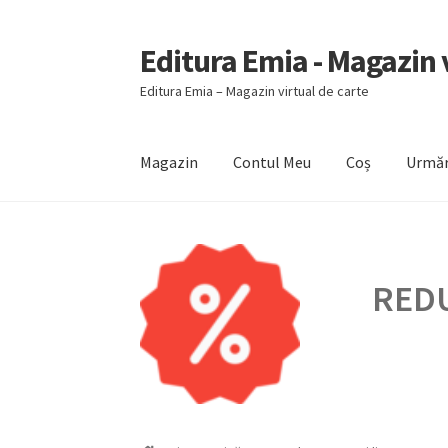
Editura Emia - Magazin v
Sari
Sari
la
la
Editura Emia – Magazin virtual de carte
navigare
conținut
Magazin
Contul Meu
Coș
Urmăr
Prima pagină
Contact
Contul Meu
Coș
Finali
REDU