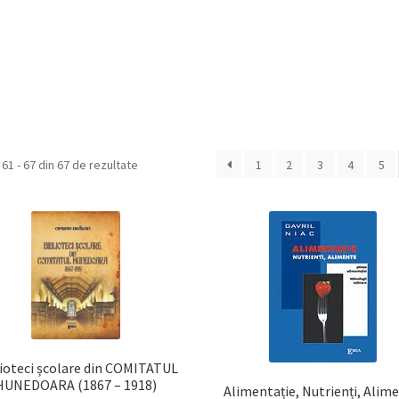
Sortat
 61 - 67 din 67 de rezultate
1
2
3
4
5
după
cele
mai
recente
ioteci școlare din COMITATUL
HUNEDOARA (1867 – 1918)
Alimentație, Nutrienți, Alime