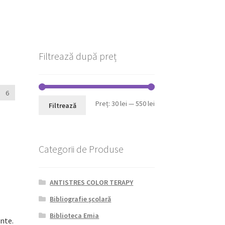
Filtrează după preț
6
Preț
Preț
Preț:
30 lei
—
550 lei
Filtrează
minim
maxim
Categorii de Produse
ANTISTRES COLOR TERAPY
Bibliografie şcolară
Biblioteca Emia
nte.