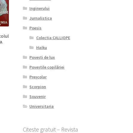
Inginerului
Jurnalistica
Poesis
colul
Colectia CALLIOPE
a.
Haiku
Povești de lux
ul
Poveștile copilăriei
ent
e:
Preșcolar
45 lei.
Scorpion
Souvenir
Universitaria
Citeste gratuit – Revista