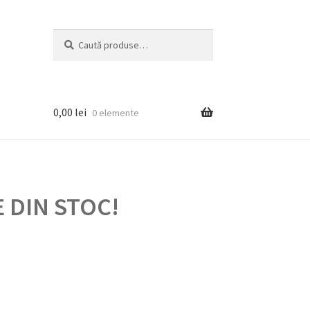
Caută
Caută
după:
0,00
lei
0 elemente
 DIN STOC!