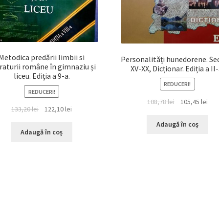
Metodica predării limbii si
Personalități hunedorene. Se
eraturii române în gimnaziu și
XV-XX, Dicționar. Ediția a II-
liceu. Ediția a 9-a.
REDUCERI!
REDUCERI!
Prețul
Preț
108,78
lei
105,45
lei
Prețul
Prețul
133,20
lei
122,10
lei
inițial
cur
inițial
curent
a
est
Adaugă în coș
a
este:
Adaugă în coș
fost:
105,
fost:
122,10 lei.
108,78 lei.
133,20 lei.