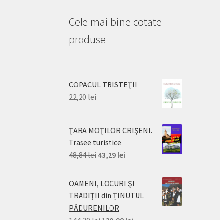
Cele mai bine cotate
produse
COPACUL TRISTEŢII
22,20
lei
ŢARA MOŢILOR CRIŞENI.
Trasee turistice
Prețul
Prețul
48,84
lei
43,29
lei
inițial
curent
a
este:
OAMENI, LOCURI ŞI
fost:
43,29 lei.
TRADIŢII din ȚINUTUL
48,84 lei.
PĂDURENILOR
Prețul
Prețul