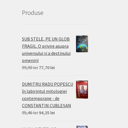
Produse
SUB STELE, PE UN GLOB
FRAGIL. O privire asupra
universului și a destinului
omenirii
Prețul
Prețul
99,90
lei
77,70
lei
inițial
curent
a
este:
DUMITRU RADU POPESCU
fost:
77,70 lei.
în labirintul mitologiei
99,90 lei.
contemporane - de
CONSTANTIN CUBLEȘAN
Prețul
Prețul
95,46
lei
94,35
lei
inițial
curent
a
este: