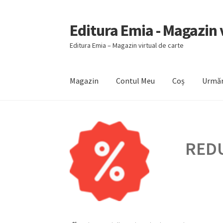
Editura Emia - Magazin v
Sari
Sari
la
la
Editura Emia – Magazin virtual de carte
navigare
conținut
Magazin
Contul Meu
Coș
Urmăr
Prima pagină
Contact
Contul Meu
Coș
Finali
REDU