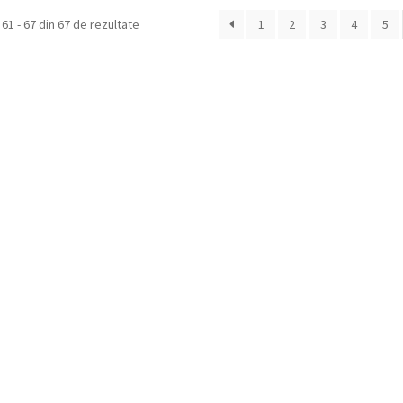
Sortat
 61 - 67 din 67 de rezultate
1
2
3
4
5
după
cele
mai
recente