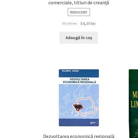
comerciale, titluri de creanță
REDUCERI!
Prețul
Prețul
55,50
lei
54,39
lei
inițial
curent
a
este:
Adaugă în coș
fost:
54,39 lei.
55,50 lei.
Dezvoltarea economică regională