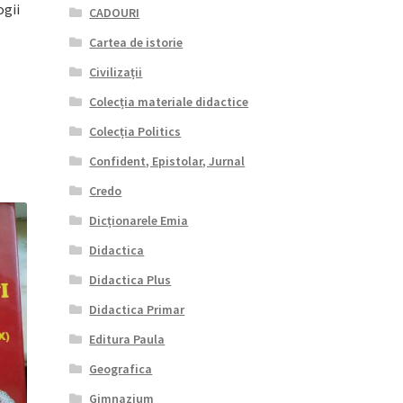
ogii
CADOURI
Cartea de istorie
Civilizații
l
Colecția materiale didactice
nt
Colecția Politics
lei.
Confident, Epistolar, Jurnal
Credo
Dicționarele Emia
Didactica
Didactica Plus
Didactica Primar
Editura Paula
Geografica
Gimnazium