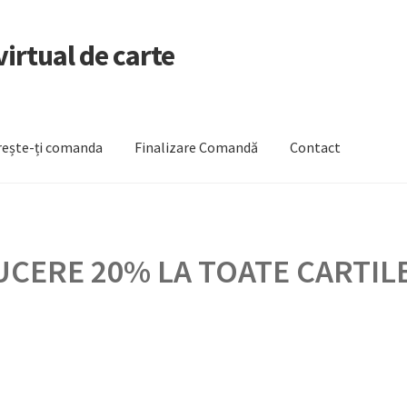
irtual de carte
ește-ți comanda
Finalizare Comandă
Contact
zare Comandă
Newsletter
Urmărește-ți comanda
CERE 20% LA TOATE CARTILE