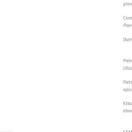
greu
Con
Poe
Dum
2
Petr
căzu
Petr
e
Eli
et