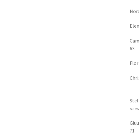
Nor
Elen
C
63
F
Chri
Ste
ac
Gi
71