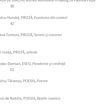
REA DE DIALOG. Romul Munteanu în dialog cu Paulina Popa
38
itru Hurubă
,
PROZĂ
, Evadarea din contex
42
iana Tomoni, PROZĂ,
Secera și ciocanul
il Ioviță, PROZĂ,
adevăr
odor Damian, ESEU,
Pandemie și credință
52
tru Tâlvescu, POESIS,
Poeme
sis de Nobilis, POESIS,
Bețiile cosmice