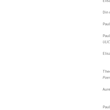
Elis
Din 
Paul
Pau
ULIC
Eli
The
Aur
1
Pau