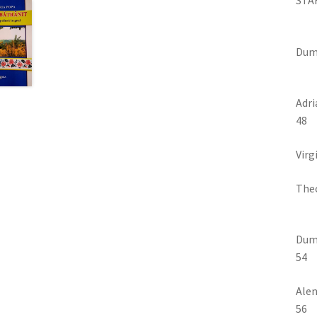
STA
Dum
Adr
48
Virg
The
Dumi
54
Alen
56