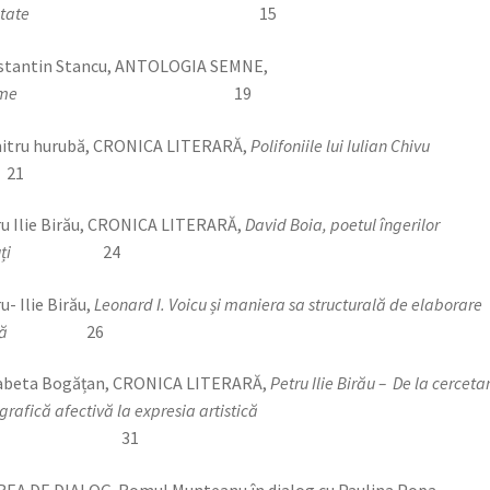
tate
15
stantin Stancu, ANTOLOGIA SEMNE,
me
19
itru hurubă, CRONICA LITERARĂ,
Polifoniile lui Iulian Chivu
1
u Ilie Birău, CRONICA LITERARĂ,
David Boia, poetul îngerilor
ți
24
u- Ilie Birău,
Leonard I. Voicu și maniera sa structurală de elaborare
pică
26
sabeta Bogățan, CRONICA LITERARĂ,
Petru Ilie Birău – De la cerceta
nografică afectivă la expresia artistică
31