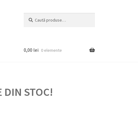
Caută
Caută
după:
0,00
lei
0 elemente
 DIN STOC!