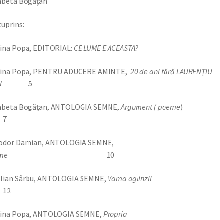
abeta Bogățan
cuprins:
ina Popa, EDITORIAL:
CE LUME E ACEASTA?
lina Popa, PENTRU ADUCERE AMINTE,
20 de ani fără LAURENȚIU
I
5
sabeta Bogățan, ANTOLOGIA SEMNE,
Argument ( poeme
7
odor Damian, ANTOLOGIA SEMNE,
Poeme
10
elian Sârbu, ANTOLOGIA SEMNE,
Vama oglinzii
2
lina Popa, ANTOLOGIA SEMNE,
Propria