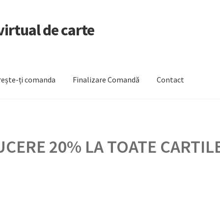
irtual de carte
ește-ți comanda
Finalizare Comandă
Contact
zare Comandă
Newsletter
Urmărește-ți comanda
CERE 20% LA TOATE CARTILE