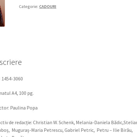
SEMNE-
Categorie:
CADOURI
EMIA,
2020
scriere
 1454-3060
atul A4, 100 pg.
ctor: Paulina Popa
ctiv de redacție: Christian W. Schenk, Melania-Daniela Bădic,Stelia
oș, Muguraș-Maria Petrescu, Gabriel Petric, Petru – Ilie Birău,