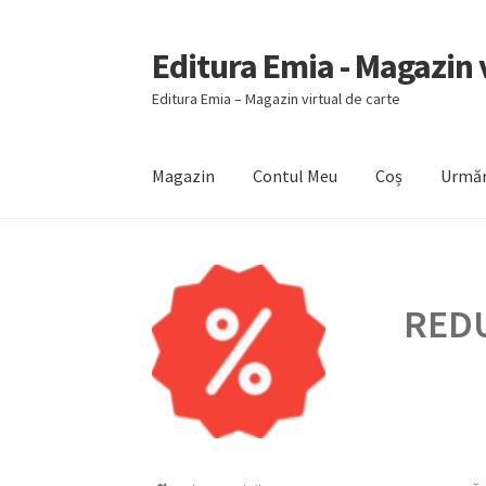
Editura Emia - Magazin v
Sari
Sari
la
la
Editura Emia – Magazin virtual de carte
navigare
conținut
Magazin
Contul Meu
Coș
Urmăr
Prima pagină
Contact
Contul Meu
Coș
Finali
REDU