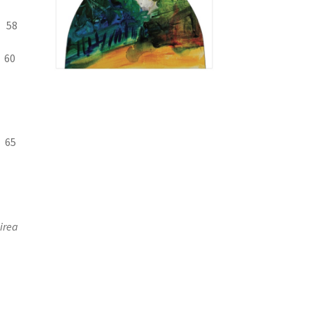
8
0
me
65
irea
Ă