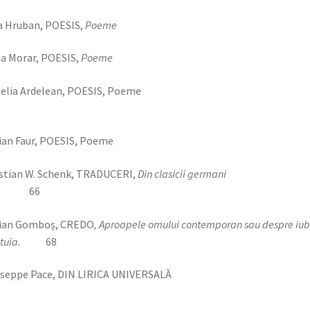
a Hruban, POESIS,
Poeme
5
a Morar, POESIS,
Poeme
6
amelia Ardelean, POESIS, Poe
lorian Faur, POESIS, Poeme 
stian W. Schenk, TRADUCERI,
Din clasicii germani
66
lian Gomboș, CREDO
, Aproapele omului contemporan sau despre iub
estuia.
68
uuseppe Pace, DIN LIRICA UNIVERSAL