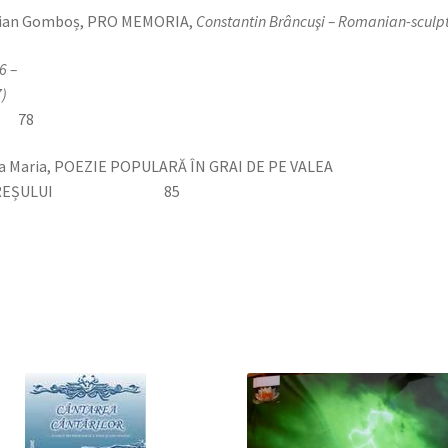
lian Gomboș, PRO MEMORIA,
Constantin Brâncuşi – Romanian-sculp
6 –
1957)
78
a Maria, POEZIE POPULARĂ ÎN GRAI DE PE VALEA
UREȘULUI 85