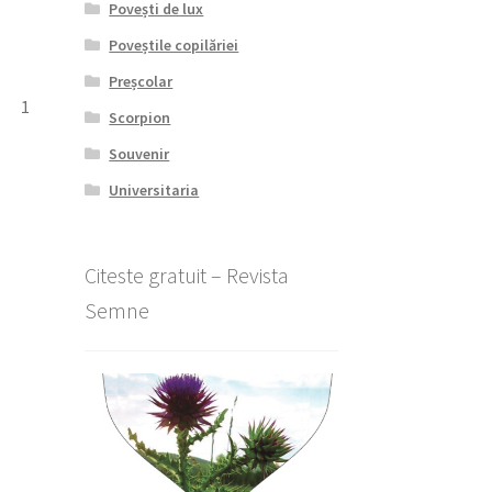
Povești de lux
Poveștile copilăriei
Preșcolar
1
Scorpion
Souvenir
Universitaria
)
Citeste gratuit – Revista
Semne