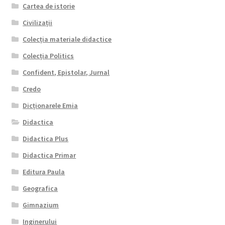
Cartea de istorie
Civilizații
Colecția materiale didactice
Colecția Politics
Confident, Epistolar, Jurnal
Credo
Dicționarele Emia
Didactica
Didactica Plus
Didactica Primar
Editura Paula
Geografica
Gimnazium
Inginerului