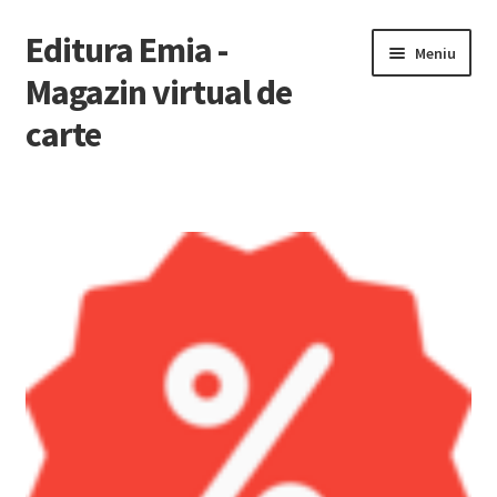
Editura Emia -
Sari
Sari
Meniu
la
la
Magazin virtual de
navigare
conținut
carte
Prima pagină
Contact
Contul Meu
Coș
Finalizare Comandă
Newsletter