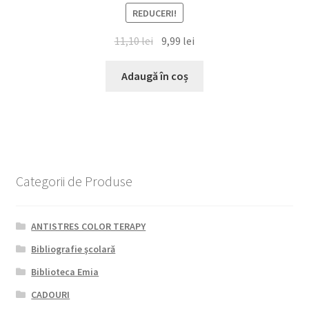
REDUCERI!
Prețul
Prețul
11,10
lei
9,99
lei
inițial
curent
a
este:
Adaugă în coș
fost:
9,99 lei.
11,10 lei.
Categorii de Produse
ANTISTRES COLOR TERAPY
Bibliografie şcolară
Biblioteca Emia
CADOURI