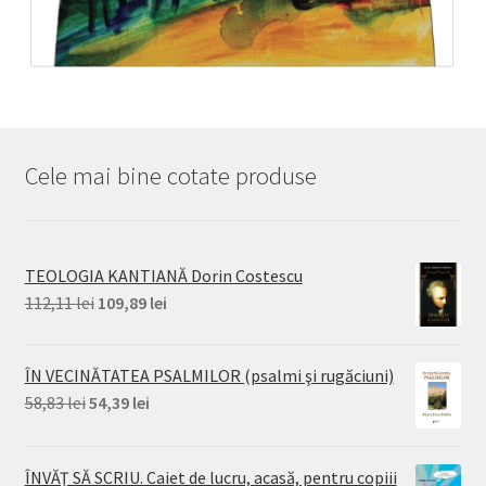
Cele mai bine cotate produse
TEOLOGIA KANTIANĂ Dorin Costescu
Prețul
Prețul
112,11
lei
109,89
lei
inițial
curent
a
este:
ÎN VECINĂTATEA PSALMILOR (psalmi şi rugăciuni)
fost:
109,89 lei.
Prețul
Prețul
58,83
lei
54,39
lei
112,11 lei.
inițial
curent
a
este:
ÎNVĂŢ SĂ SCRIU. Caiet de lucru, acasă, pentru copiii
fost:
54,39 lei.