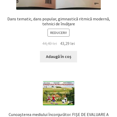
Dans tematic, dans popular, gimnastică ritmică modernă,
tehnici de învăţare
REDUCERI!
Prețul
Prețul
44,40
lei
43,29
lei
inițial
curent
a
este:
Adaugă în coș
fost:
43,29 lei.
44,40 lei.
Cunoașterea mediului înconjurător. FIȘE DE EVALUARE A