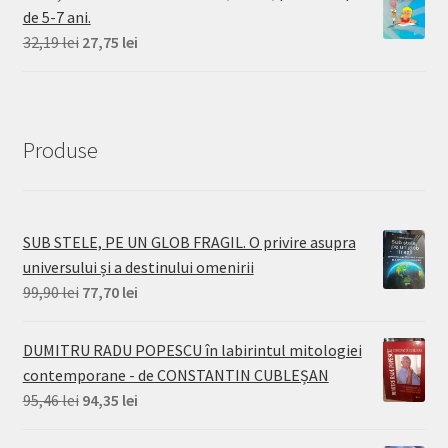
de 5-7 ani.
58,83 lei.
Prețul
Prețul
32,19
lei
27,75
lei
inițial
curent
a
este:
fost:
27,75 lei.
32,19 lei.
Produse
SUB STELE, PE UN GLOB FRAGIL. O privire asupra
universului și a destinului omenirii
Prețul
Prețul
99,90
lei
77,70
lei
inițial
curent
a
este:
DUMITRU RADU POPESCU în labirintul mitologiei
fost:
77,70 lei.
contemporane - de CONSTANTIN CUBLEȘAN
99,90 lei.
Prețul
Prețul
95,46
lei
94,35
lei
inițial
curent