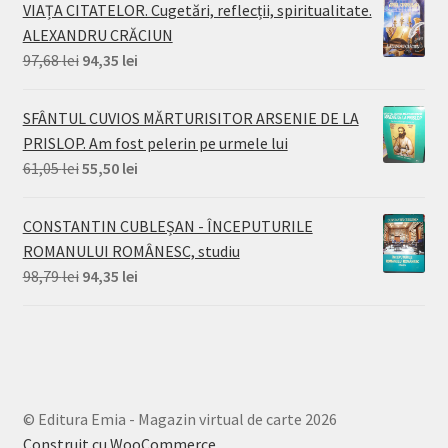
a
este:
VIAȚA CITATELOR. Cugetări, reflecții, spiritualitate.
fost:
94,35 lei.
ALEXANDRU CRĂCIUN
95,46 lei.
Prețul
Prețul
97,68
lei
94,35
lei
inițial
curent
a
este:
SFÂNTUL CUVIOS MĂRTURISITOR ARSENIE DE LA
fost:
94,35 lei.
PRISLOP. Am fost pelerin pe urmele lui
97,68 lei.
Prețul
Prețul
61,05
lei
55,50
lei
inițial
curent
a
este:
CONSTANTIN CUBLEȘAN - ÎNCEPUTURILE
fost:
55,50 lei.
ROMANULUI ROMÂNESC, studiu
61,05 lei.
Prețul
Prețul
98,79
lei
94,35
lei
inițial
curent
a
este:
fost:
94,35 lei.
98,79 lei.
© Editura Emia - Magazin virtual de carte 2026
Construit cu WooCommerce
.