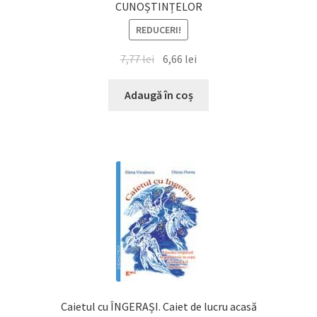
CUNOȘTINȚELOR
REDUCERI!
Prețul
Prețul
7,77
lei
6,66
lei
inițial
curent
a
este:
Adaugă în coș
fost:
6,66 lei.
7,77 lei.
Caietul cu ÎNGERAȘI. Caiet de lucru acasă