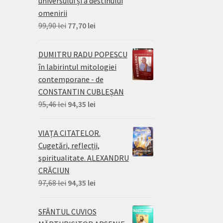
universului și a destinului
omenirii
Prețul
Prețul
99,90
lei
77,70
lei
inițial
curent
a
este:
DUMITRU RADU POPESCU
fost:
77,70 lei.
în labirintul mitologiei
99,90 lei.
contemporane - de
CONSTANTIN CUBLEȘAN
Prețul
Prețul
95,46
lei
94,35
lei
inițial
curent
a
este:
VIAȚA CITATELOR.
fost:
94,35 lei.
Cugetări, reflecții,
95,46 lei.
spiritualitate. ALEXANDRU
CRĂCIUN
Prețul
Prețul
97,68
lei
94,35
lei
inițial
curent
a
este:
SFÂNTUL CUVIOS
fost:
94,35 lei.