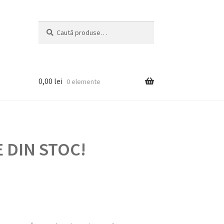
Caută
Caută
după:
0,00
lei
0 elemente
 DIN STOC!