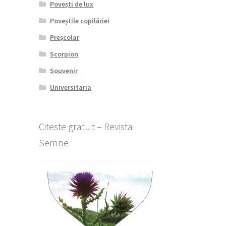
Povești de lux
Poveștile copilăriei
Preșcolar
Scorpion
Souvenir
Universitaria
Citeste gratuit – Revista
Semne