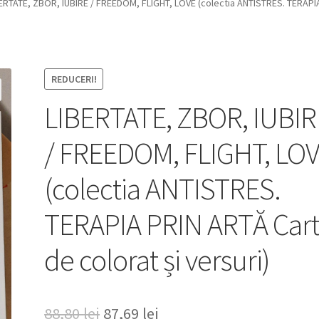
ERTATE, ZBOR, IUBIRE / FREEDOM, FLIGHT, LOVE (colectia ANTISTRES. TERAPIA 
REDUCERI!
LIBERTATE, ZBOR, IUBIR
/ FREEDOM, FLIGHT, LO
(colectia ANTISTRES.
TERAPIA PRIN ARTĂ Car
de colorat și versuri)
Prețul
Prețul
88,80
lei
87,69
lei