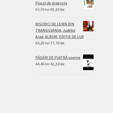
Poezii de dragoste
Prețul
Prețul
57,72
lei
55,50
lei
inițial
curent
a
este:
BISERICI DE LEMN DIN
fost:
55,50 lei.
TRANSILVANIA, Judeţul
57,72 lei.
Arad, ALBUM, EDIȚIE DE LUX
Prețul
Prețul
83,25
lei
77,70
lei
inițial
curent
a
este:
PĂSĂRI DE PIATRĂ poeme
fost:
77,70 lei.
Prețul
Prețul
44,40
lei
42,18
lei
83,25 lei.
inițial
curent
a
este:
fost:
42,18 lei.
44,40 lei.