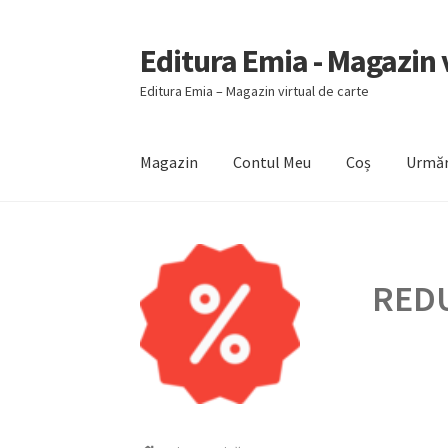
Editura Emia - Magazin v
Sari
Sari
la
la
Editura Emia – Magazin virtual de carte
navigare
conținut
Magazin
Contul Meu
Coș
Urmăr
Prima pagină
Contact
Contul Meu
Coș
Finali
REDU