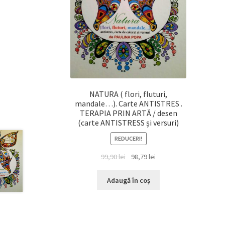
NATURA ( flori, fluturi,
mandale…). Carte ANTISTRES .
TERAPIA PRIN ARTĂ / desen
(carte ANTISTRESS și versuri)
REDUCERI!
Prețul
Prețul
99,90
lei
98,79
lei
inițial
curent
a
este:
Adaugă în coș
fost:
98,79 lei.
99,90 lei.