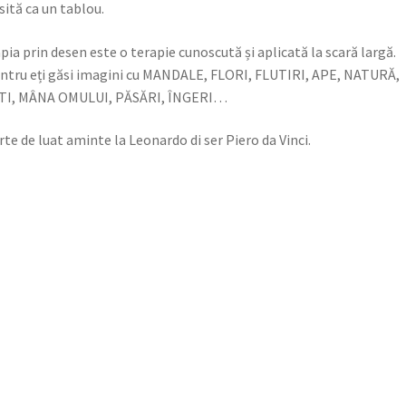
sită ca un tablou.
și
versuri)
pia prin desen este o terapie cunoscută și aplicată la scară largă.
ntru eți găsi imagini cu MANDALE, FLORI, FLUTIRI, APE, NATURĂ,
TI, MÂNA OMULUI, PĂSĂRI, ÎNGERI…
rte de luat aminte la Leonardo di ser Piero da Vinci.