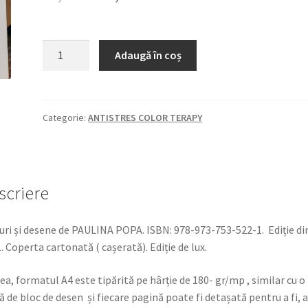
inițial
curent
a
este:
Cantitate
Adaugă în coș
LIBERTATE,
fost:
87,69 lei.
ZBOR,
88,80 lei.
IUBIRE
/
Categorie:
ANTISTRES COLOR TERAPY
FREEDOM,
FLIGHT,
LOVE
(colectia
scriere
ANTISTRES.
TERAPIA
uri și desene de PAULINA POPA. ISBN: 978-973-753-522-1. Ediție di
PRIN
. Coperta cartonată ( cașerată). Ediție de lux.
ARTĂ
Carte
ea, formatul A4 este tipărită pe hârție de 180- gr/mp , similar cu o
de
ă de bloc de desen și fiecare pagină poate fi detașată pentru a fi, a
colorat