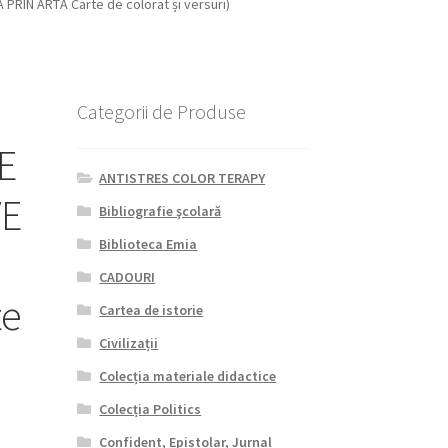
PRIN ARTĂ Carte de colorat și versuri)
Categorii de Produse
E
ANTISTRES COLOR TERAPY
VE
Bibliografie şcolară
Biblioteca Emia
CADOURI
te
Cartea de istorie
Civilizații
Colecția materiale didactice
Colecția Politics
Confident, Epistolar, Jurnal