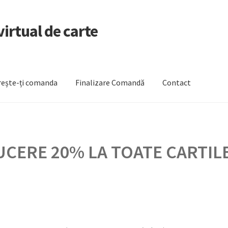
irtual de carte
ește-ți comanda
Finalizare Comandă
Contact
zare Comandă
Newsletter
Urmărește-ți comanda
CERE 20% LA TOATE CARTILE