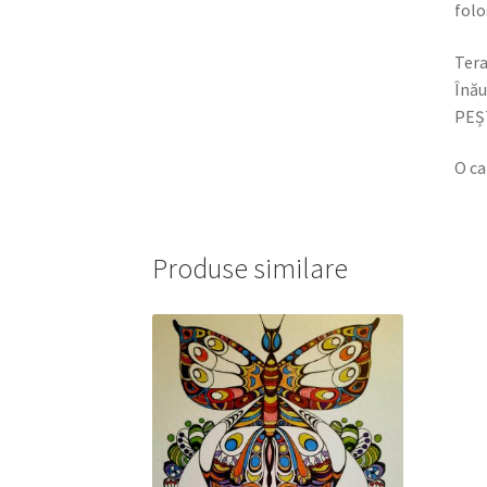
folo
Tera
Înău
PEȘ
O ca
Produse similare