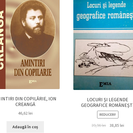
INTIRI DIN COPILĂRIE, ION
LOCURI ȘI LEGENDE
CREANGĂ
GEOGRAFICE ROMÂNEȘT
46,62
lei
REDUCERI!
Prețul
Prețu
39,96
lei
38,85
lei
Adaugă în coș
inițial
cure