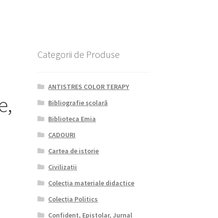
Categorii de Produse
ANTISTRES COLOR TERAPY
e,
Bibliografie şcolară
Biblioteca Emia
CADOURI
Cartea de istorie
Civilizații
Colecția materiale didactice
Colecția Politics
Confident, Epistolar, Jurnal