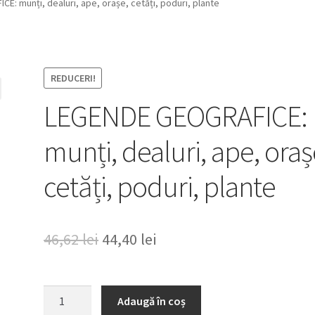
: munți, dealuri, ape, orașe, cetăți, poduri, plante
REDUCERI!
LEGENDE GEOGRAFICE:
munți, dealuri, ape, oraș
cetăți, poduri, plante
Prețul
Prețul
46,62
lei
44,40
lei
inițial
curent
a
este:
Cantitate
Adaugă în coș
LEGENDE
fost:
44,40 lei.