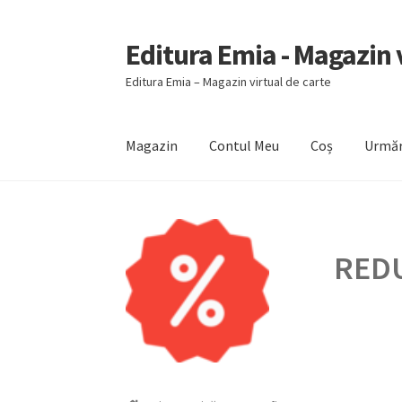
Editura Emia - Magazin v
Sari
Sari
la
la
Editura Emia – Magazin virtual de carte
navigare
conținut
Magazin
Contul Meu
Coș
Urmăr
Prima pagină
Contact
Contul Meu
Coș
Finali
REDU