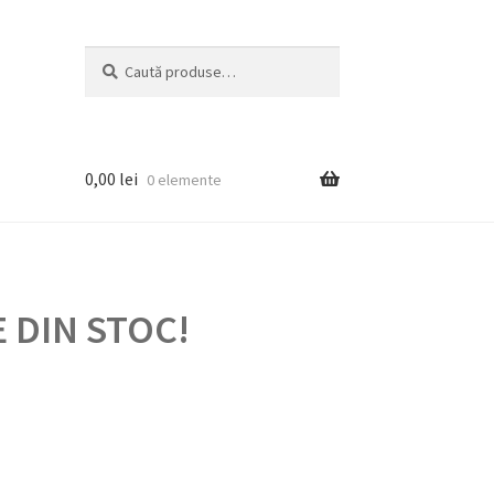
Caută
Caută
după:
0,00
lei
0 elemente
 DIN STOC!