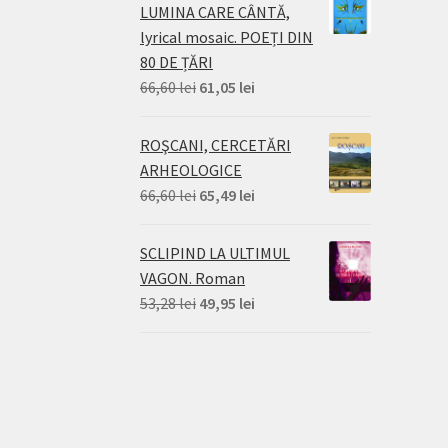
LUMINA CARE CÂNTĂ,
lyrical mosaic. POEȚI DIN
80 DE ȚĂRI
Prețul
Prețul
66,60
lei
61,05
lei
inițial
curent
a
este:
ROŞCANI, CERCETĂRI
fost:
61,05 lei.
ARHEOLOGICE
66,60 lei.
Prețul
Prețul
66,60
lei
65,49
lei
inițial
curent
a
este:
SCLIPIND LA ULTIMUL
fost:
65,49 lei.
VAGON. Roman
66,60 lei.
Prețul
Prețul
53,28
lei
49,95
lei
inițial
curent
a
este:
fost:
49,95 lei.
53,28 lei.