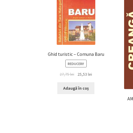
Ghid turistic – Comuna Baru
REDUCERI!
Prețul
Prețul
27,75
lei
25,53
lei
inițial
curent
a
este:
Adaugă în coș
fost:
25,53 lei.
AM
27,75 lei.