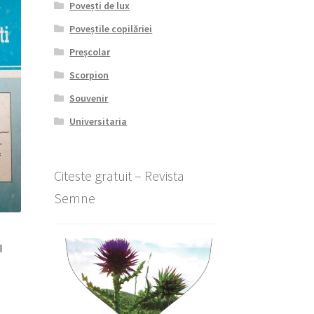
Povești de lux
Poveștile copilăriei
Preșcolar
Scorpion
Souvenir
Universitaria
Citeste gratuit – Revista
Semne
I
l
nt