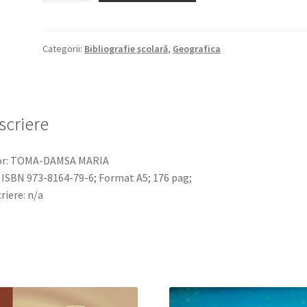
GEOGRAFICE:
46,62 lei.
munți,
dealuri,
Categorii:
Bibliografie şcolară
,
Geografica
ape,
orașe,
cetăți,
poduri,
scriere
plante
or: TOMA-DAMSA MARIA
 ISBN 973-8164-79-6; Format A5; 176 pag;
riere: n/a