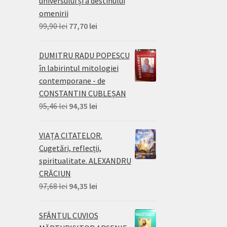
universului și a destinului
omenirii
Prețul
Prețul
99,90
lei
77,70
lei
inițial
curent
a
este:
DUMITRU RADU POPESCU
fost:
77,70 lei.
în labirintul mitologiei
99,90 lei.
contemporane - de
CONSTANTIN CUBLEȘAN
Prețul
Prețul
95,46
lei
94,35
lei
inițial
curent
a
este:
VIAȚA CITATELOR.
fost:
94,35 lei.
Cugetări, reflecții,
95,46 lei.
spiritualitate. ALEXANDRU
CRĂCIUN
Prețul
Prețul
97,68
lei
94,35
lei
inițial
curent
a
este:
SFÂNTUL CUVIOS
fost:
94,35 lei.