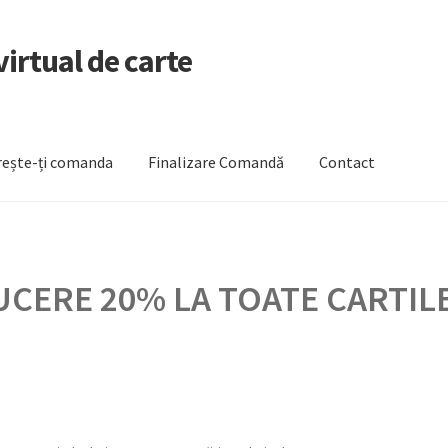
irtual de carte
ește-ți comanda
Finalizare Comandă
Contact
zare Comandă
Newsletter
Urmărește-ți comanda
CERE 20% LA TOATE CARTILE