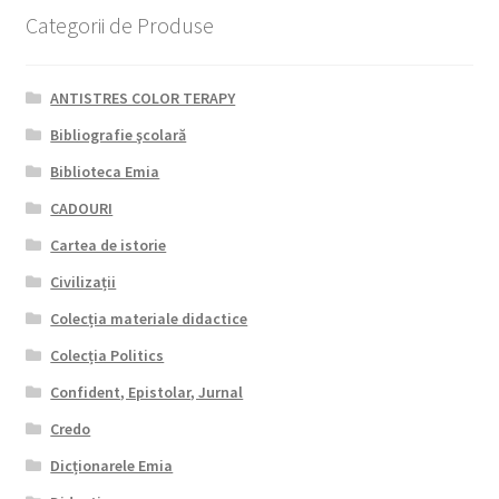
Categorii de Produse
ANTISTRES COLOR TERAPY
Bibliografie şcolară
Biblioteca Emia
CADOURI
Cartea de istorie
Civilizații
Colecția materiale didactice
Colecția Politics
Confident, Epistolar, Jurnal
Credo
Dicționarele Emia