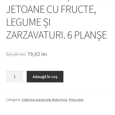
JETOANE CU FRUCTE,
LEGUME ȘI
ZARZAVATURI. 6 PLANȘE
Prețul
Prețul
83,25
lei
79,92
lei
inițial
curent
a
este:
Cantitate
Adaugă în coș
DIN
fost:
79,92 lei.
JUMĂTATE,
83,25 lei.
ÎNTREG.
JETOANE
Categorii:
Colecția materiale didactice
,
Preșcolar
CU
FRUCTE,