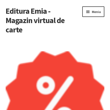
Editura Emia -
Sari
Sari
Meniu
la
la
Magazin virtual de
navigare
conținut
carte
Prima pagină
Contact
Contul Meu
Coș
Finalizare Comandă
Newsletter