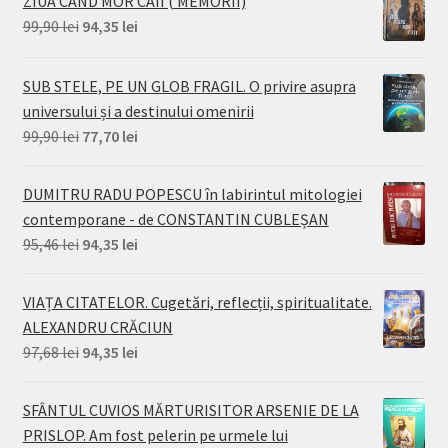
ZIUA CÂND MOR CAII ( MEMORII)
Prețul
Prețul
99,90
lei
94,35
lei
inițial
curent
a
este:
SUB STELE, PE UN GLOB FRAGIL. O privire asupra
fost:
94,35 lei.
universului și a destinului omenirii
99,90 lei.
Prețul
Prețul
99,90
lei
77,70
lei
inițial
curent
a
este:
DUMITRU RADU POPESCU în labirintul mitologiei
fost:
77,70 lei.
contemporane - de CONSTANTIN CUBLEȘAN
99,90 lei.
Prețul
Prețul
95,46
lei
94,35
lei
inițial
curent
a
este:
VIAȚA CITATELOR. Cugetări, reflecții, spiritualitate.
fost:
94,35 lei.
ALEXANDRU CRĂCIUN
95,46 lei.
Prețul
Prețul
97,68
lei
94,35
lei
inițial
curent
a
este:
SFÂNTUL CUVIOS MĂRTURISITOR ARSENIE DE LA
fost:
94,35 lei.
PRISLOP. Am fost pelerin pe urmele lui