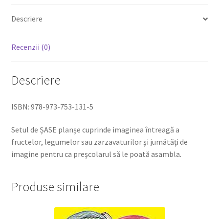
LEGUME
Descriere
ȘI
ZARZAVATURI.
6
Recenzii (0)
PLANȘE
Descriere
ISBN: 978-973-753-131-5
Setul de ȘASE planșe cuprinde imaginea întreagă a
fructelor, legumelor sau zarzavaturilor și jumătăți de
imagine pentru ca preșcolarul să le poată asambla.
Produse similare