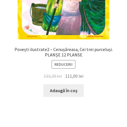
Povești ilustrate2 – Cenușăreasa, Cei trei purceluși.
PLANȘE 12 PLANSE
REDUCERI!
Prețul
Prețul
133,20
lei
111,00
lei
inițial
curent
a
este:
Adaugă în coș
fost:
111,00 lei.
133,20 lei.