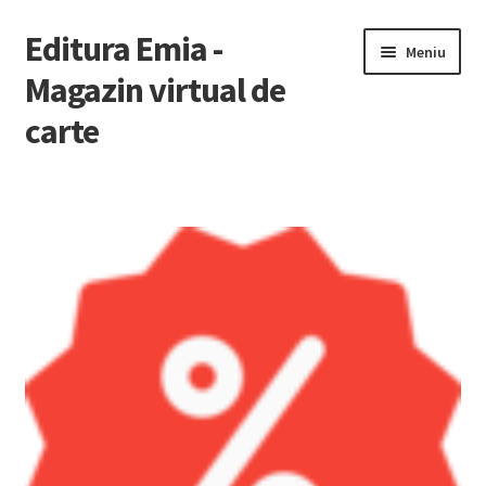
Editura Emia -
Sari
Sari
Meniu
la
la
Magazin virtual de
navigare
conținut
carte
Prima pagină
Contact
Contul Meu
Coș
Finalizare Comandă
Newsletter