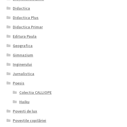
Didactica
Didactica Plus
Didactica Primar
Editura Paula
Geografica
Gimnazium
Inginerului
Jurnalistica
Poesis
Colectia CALLIOPE
Haiku
Povești de lux
Poveștile copilăriei