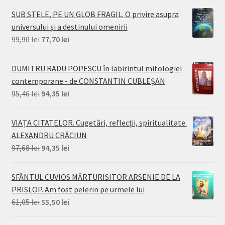
SUB STELE, PE UN GLOB FRAGIL. O privire asupra
universului și a destinului omenirii
Prețul
Prețul
99,90
lei
77,70
lei
inițial
curent
a
este:
DUMITRU RADU POPESCU în labirintul mitologiei
fost:
77,70 lei.
contemporane - de CONSTANTIN CUBLEȘAN
99,90 lei.
Prețul
Prețul
95,46
lei
94,35
lei
inițial
curent
a
este:
VIAȚA CITATELOR. Cugetări, reflecții, spiritualitate.
fost:
94,35 lei.
ALEXANDRU CRĂCIUN
95,46 lei.
Prețul
Prețul
97,68
lei
94,35
lei
inițial
curent
a
este:
SFÂNTUL CUVIOS MĂRTURISITOR ARSENIE DE LA
fost:
94,35 lei.
PRISLOP. Am fost pelerin pe urmele lui
97,68 lei.
Prețul
Prețul
61,05
lei
55,50
lei
inițial
curent