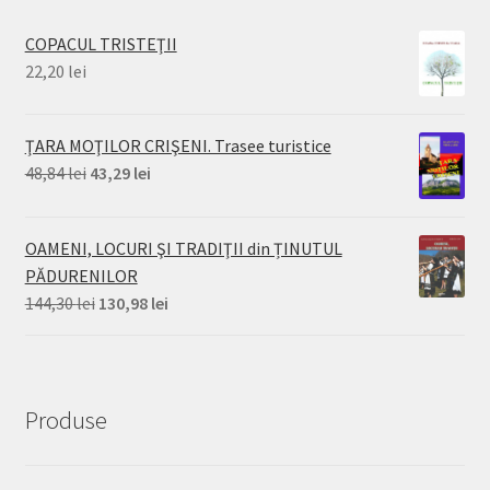
COPACUL TRISTEŢII
22,20
lei
ŢARA MOŢILOR CRIŞENI. Trasee turistice
Prețul
Prețul
48,84
lei
43,29
lei
inițial
curent
a
este:
OAMENI, LOCURI ŞI TRADIŢII din ȚINUTUL
fost:
43,29 lei.
PĂDURENILOR
48,84 lei.
Prețul
Prețul
144,30
lei
130,98
lei
inițial
curent
a
este:
fost:
130,98 lei.
144,30 lei.
Produse