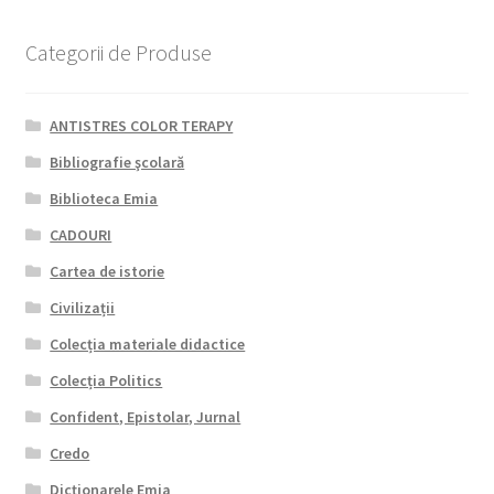
Categorii de Produse
ANTISTRES COLOR TERAPY
Bibliografie şcolară
Biblioteca Emia
CADOURI
Cartea de istorie
Civilizații
Colecția materiale didactice
Colecția Politics
Confident, Epistolar, Jurnal
Credo
Dicționarele Emia